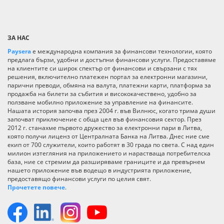
ЗА НАС
Paysera
е международна компания за финансови технологии, която
предлага бързи, удобни и достъпни финансови услуги. Предоставяме
на клиентите си широк спектър от финансови и свързани с тях
решения, включително платежен портал за електронни магазини,
парични преводи, обмяна на валута, платежни карти, платформа за
продажба на билети за събития и висококачествено, удобно за
ползване мобилно приложение за управление на финансите.
Нашата история започва през 2004 г. във Вилнюс, когато трима души
започват приключение с обща цел във финансовия сектор. През
2012 г. станахме първото дружество за електронни пари в Литва,
която получи лиценз от Централната Банка на Литва. Днес ние сме
екип от 700 служители, които работят в 30 града по света. С над един
милион изтегляния на приложението и нарастваща потребителска
база, ние се стремим да разширяваме границите и да превърнем
нашето приложение във водещо в индустрията приложение,
предоставящо финансови услуги по целия свят.
Прочетете повече
.