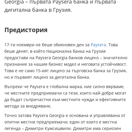
Georgia – първата Paysera банка и първата
дигитална банка в Грузия.
Предистория
17-ти ноември не беше обикновен ден за
Paysera
. Това
беше денят, в който Национална банка на Грузия
предостави на Paysera Georgia банков лиценз – значително
признание за нашия бизнес модел и неговата устойчивост.
Това е не само 15-ият лиценз за търговска банка за Грузия,
но и първият лиценз за дигитална банка.
Въпреки че Paysera е глобална марка, ние силно вярваме,
че местните предприемачи са тези, които най-добре могат
да бъдат съпричастни към местните нужди и ефективните
методи за внедряване.
Точно затова Paysera Georgia е основана и управлявана от
опитни местни предприемачи, един от които е местна
легенда – Димитри Кумсишвили. Димитри има сериозен