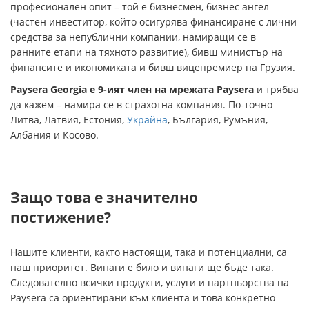
професионален опит – той е бизнесмен, бизнес ангел
(частен инвеститор, който осигурява финансиране с лични
средства за непублични компании, намиращи се в
ранните етапи на тяхното развитие), бивш министър на
финансите и икономиката и бивш вицепремиер на Грузия.
Paysera Georgia е 9-ият член на мрежата Paysera
и трябва
да кажем – намира се в страхотна компания. По-точно
Литва, Латвия, Естония,
Украйна
, България, Румъния,
Албания и Косово.
Защо това е значително
постижение?
Нашите клиенти, както настоящи, така и потенциални, са
наш приоритет. Винаги е било и винаги ще бъде така.
Следователно всички продукти, услуги и партньорства на
Paysera са ориентирани към клиента и това конкретно