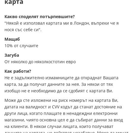
карта
Какво споделят потърпевшите?
"Някой е използвал картата ми в Лондон, въпреки че я
нося със себе си".
Мащаб
10% от случаите
Загуба
От няколко до няколкостотин евро
Как работи?
Не е задължително измамниците да откраднат Вашата
карта, за да получат данните за нея. За някои от тях
изобщо не е необходимо да се сдобият с картата Ви.
Може да сте изложени на риск номерът на картата Ви,
датата на валидност и CVV кодът да станат достояние на
други лица, когато плащате в ненадеждни електронни
магазини, чиято основна цел е да събират данни за вход
на клиенти. В някои случаи лицата, които получават
данните на картата, не действат незабавно. Може да минат