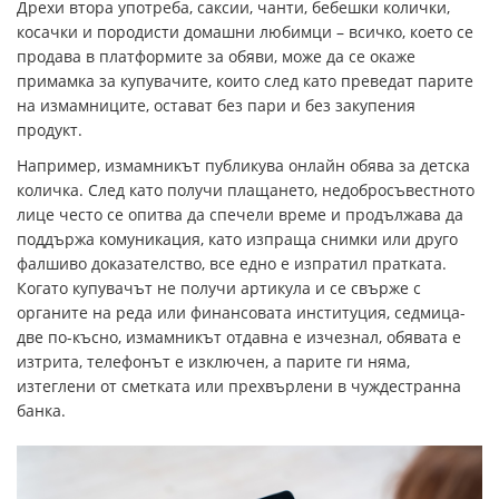
Дрехи втора употреба, саксии, чанти, бебешки колички,
косачки и породисти домашни любимци – всичко, което се
продава в платформите за обяви, може да се окаже
примамка за купувачите, които след като преведат парите
на измамниците, остават без пари и без закупения
продукт.
Например, измамникът публикува онлайн обява за детска
количка. След като получи плащането, недобросъвестното
лице често се опитва да спечели време и продължава да
поддържа комуникация, като изпраща снимки или друго
фалшиво доказателство, все едно е изпратил пратката.
Когато купувачът не получи артикула и се свърже с
органите на реда или финансовата институция, седмица-
две по-късно, измамникът отдавна е изчезнал, обявата е
изтрита, телефонът е изключен, а парите ги няма,
изтеглени от сметката или прехвърлени в чуждестранна
банка.