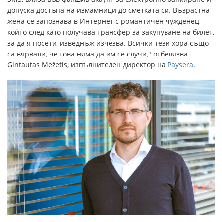
допуска достъпа на измамници до сметката си. Възрастна
жена се запознава в Интернет с романтичен чужденец,
който след като получава трансфер за закупуване на билет,
за да я посети, изведнъж изчезва. Всички тези хора също
са вярвали, че това няма да им се случи," отбелязва
Gintautas Mežetis, изпълнителен директор на
Paysera
.