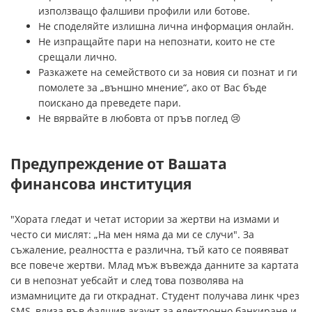
използващо фалшиви профили или ботове.
Не споделяйте излишна лична информация онлайн.
Не изпращайте пари на непознати, които не сте
срещали лично.
Разкажете на семейството си за новия си познат и ги
помолете за „външно мнение“, ако от Вас бъде
поискано да преведете пари.
Не вярвайте в любовта от пръв поглед 😢
Предупреждение от Вашата
финансова институция
"Хората гледат и четат истории за жертви на измами и
често си мислят: „На мен няма да ми се случи". За
съжаление, реалността е различна, тъй като се появяват
все повече жертви. Млад мъж въвежда данните за картата
си в непознат уебсайт и след това позволява на
измамниците да ги откраднат. Студент получава линк чрез
SMS, влиза във фалшив акаунт за електронно банкиране и