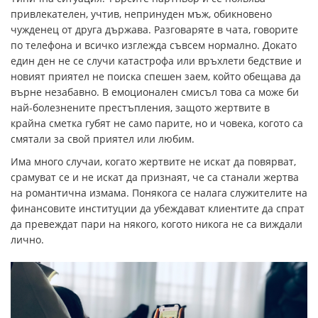
привлекателен, учтив, непринуден мъж, обикновено
чужденец от друга държава. Разговаряте в чата, говорите
по телефона и всичко изглежда съвсем нормално. Докато
един ден не се случи катастрофа или връхлети бедствие и
новият приятел не поиска спешен заем, който обещава да
върне незабавно. В емоционален смисъл това са може би
най-болезнените престъпления, защото жертвите в
крайна сметка губят не само парите, но и човека, когото са
смятали за свой приятел или любим.
Има много случаи, когато жертвите не искат да повярват,
срамуват се и не искат да признаят, че са станали жертва
на романтична измама. Понякога се налага служителите на
финансовите институции да убеждават клиентите да спрат
да превеждат пари на някого, когото никога не са виждали
лично.