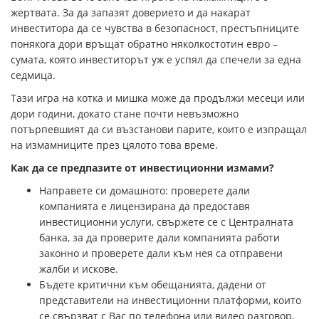
жертвата. За да запазят доверието и да накарат
инвеститора да се чувства в безопасност, престъпниците
понякога дори връщат обратно няколкостотин евро –
сумата, която инвеститорът уж е успял да спечели за една
седмица.
Тази игра на котка и мишка може да продължи месеци или
дори години, докато стане почти невъзможно
потърпевшият да си възстанови парите, които е изпращал
на измамниците през цялото това време.
Как да се предпазите от инвестиционни измами?
Направете си домашното: проверете дали
компанията е лицензирана да предоставя
инвестиционни услуги, свържете се с Централната
банка, за да проверите дали компанията работи
законно и проверете дали към нея са отправени
жалби и искове.
Бъдете критични към обещанията, дадени от
представители на инвестиционни платформи, които
се свързват с Вас по телефона или видео разговор,