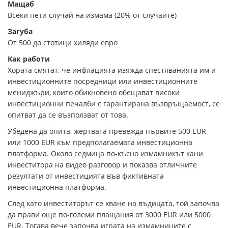
Мащаб
Всеки пети случай на измама (20% от случаите)
Загуба
От 500 до стотици хиляди евро
Как работи
Хората смятат, че инфлацията изяжда спестяванията им и
инвестиционните посредници или инвестиционните
мениджъри, които обикновено обещават високи
инвестиционни печалби с гарантирана възвръщаемост, се
опитват да се възползват от това.
Убедена да опита, жертвата превежда първите 500 EUR
или 1000 EUR към предполагаемата инвестиционна
платформа. Около седмица по-късно измамникът кани
инвеститора на видео разговор и показва отличните
резултати от инвестицията във фиктивната
инвестиционна платформа.
След като инвеститорът се хване на въдицата, той започва
да прави още по-големи плащания от 3000 EUR или 5000
EUR. Тогава вече започва играта на измамниците с