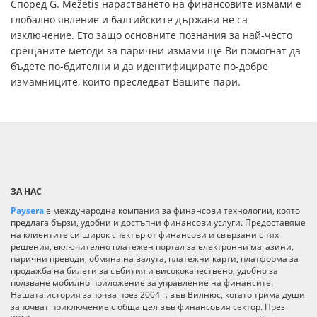
Според G. Mežetis нарастването на финансовите измами е
глобално явление и балтийските държави не са
изключение. Ето защо основните познания за най-често
срещаните методи за парични измами ще Ви помогнат да
бъдете по-бдителни и да идентифицирате по-добре
измамниците, които преследват Вашите пари.
ЗА НАС
Paysera
е международна компания за финансови технологии, която
предлага бързи, удобни и достъпни финансови услуги. Предоставяме
на клиентите си широк спектър от финансови и свързани с тях
решения, включително платежен портал за електронни магазини,
парични преводи, обмяна на валута, платежни карти, платформа за
продажба на билети за събития и висококачествено, удобно за
ползване мобилно приложение за управление на финансите.
Нашата история започва през 2004 г. във Вилнюс, когато трима души
започват приключение с обща цел във финансовия сектор. През