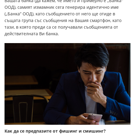
Вашата банка (да кажем, че името й примерно е „Банка"
ООД), самият измамник сега генерира идентично име
(„Банка“ ООД), като съобщението от него ще отиде в
същата група със съобщения на Вашия смартфон, като
тази, в която преди са се получавали съобщенията от
действителната Ви банка.
Как да се предпазите от фишинг и смишинг?