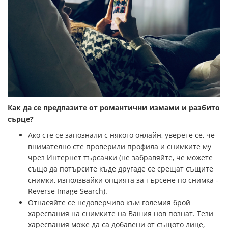
Как да се предпазите от романтични измами и разбито
сърце?
Ако сте се запознали с някого онлайн, уверете се, че
внимателно сте проверили профила и снимките му
чрез Интернет търсачки (не забравяйте, че можете
също да потърсите къде другаде се срещат същите
снимки, използвайки опцията за търсене по снимка -
Reverse Image Search).
Отнасяйте се недоверчиво към големия брой
харесвания на снимките на Вашия нов познат. Тези
харесвания може да са добавени от същото лице,