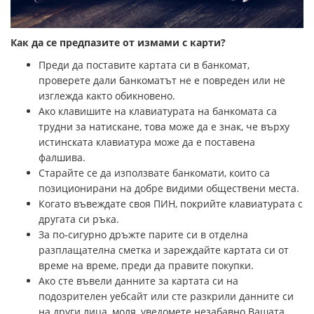
Как да се предпазите от измами с карти?
Преди да поставите картата си в банкомат,
проверете дали банкоматът не е повреден или не
изглежда както обикновено.
Ако клавишите на клавиатурата на банкомата са
трудни за натискане, това може да е знак, че върху
истинската клавиатура може да е поставена
фалшива.
Старайте се да използвате банкомати, които са
позиционирани на добре видими обществени места.
Когато въвеждате своя ПИН, покрийте клавиатурата с
другата си ръка.
За по-сигурно дръжте парите си в отделна
разплащателна сметка и зареждайте картата си от
време на време, преди да правите покупки.
Ако сте въвели данните за картата си на
подозрителен уебсайт или сте разкрили данните си
на други лица, моля, уведомете незабавно Вашата