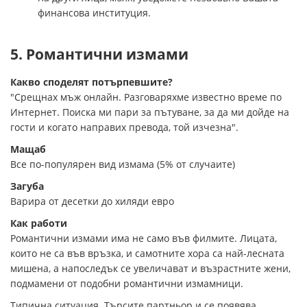
финансова институция.
5. Романтични измами
Какво споделят потърпевшите?
"Срещнах мъж онлайн. Разговаряхме известно време по
Интернет. Поиска ми пари за пътуване, за да ми дойде на
гости и когато направих превода, той изчезна".
Мащаб
Все по-популярен вид измама (5% от случаите)
Загуба
Варира от десетки до хиляди евро
Как работи
Романтични измами има не само във филмите. Лицата,
които не са във връзка, и самотните хора са най-лесната
мишена, а напоследък се увеличават и възрастните жени,
подмамени от подобни романтични измамници.
Типична ситуация. Търсите партньор и се появява