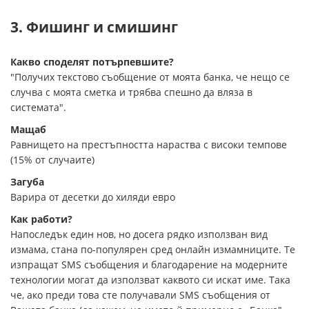
3. Фишинг и смишинг
Какво споделят потърпевшите?
"Получих текстово съобщение от моята банка, че нещо се
случва с моята сметка и трябва спешно да вляза в
системата".
Мащаб
Равнището на престъпността нараства с високи темпове
(15% от случаите)
Загуба
Варира от десетки до хиляди евро
Как работи?
Напоследък един нов, но досега рядко използван вид
измама, стана по-популярен сред онлайн измамниците. Те
изпращат SMS съобщения и благодарение на модерните
технологии могат да използват каквото си искат име. Така
че, ако преди това сте получавали SMS съобщения от