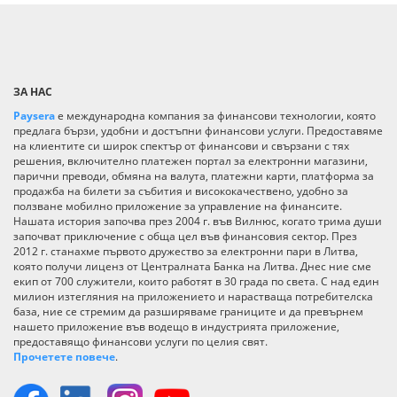
ЗА НАС
Paysera
е международна компания за финансови технологии, която
предлага бързи, удобни и достъпни финансови услуги. Предоставяме
на клиентите си широк спектър от финансови и свързани с тях
решения, включително платежен портал за електронни магазини,
парични преводи, обмяна на валута, платежни карти, платформа за
продажба на билети за събития и висококачествено, удобно за
ползване мобилно приложение за управление на финансите.
Нашата история започва през 2004 г. във Вилнюс, когато трима души
започват приключение с обща цел във финансовия сектор. През
2012 г. станахме първото дружество за електронни пари в Литва,
която получи лиценз от Централната Банка на Литва. Днес ние сме
екип от 700 служители, които работят в 30 града по света. С над един
милион изтегляния на приложението и нарастваща потребителска
база, ние се стремим да разширяваме границите и да превърнем
нашето приложение във водещо в индустрията приложение,
предоставящо финансови услуги по целия свят.
Прочетете повече
.