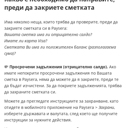
преди да закриете сметката
Има няколко неща, които трябва да проверите, преди да
закриете сметката си в Paysera:
Вашата сметка има ли отрицателно салдо?
Имате ли карта Visa?
Сметката Ви има ли положителен баланс (разполагаема
сума)?
💸
Просрочени задължения (отрицателно салдо).
Ако
имате непокрити просрочени задължения по Вашата
сметка в Paysera, няма да можете да я закриете, преди те
да бъдат изчистени. За да покриете задълженията, трябва
да захраните сметката си.
Можете да прегледате инструкциите за захранване, като
отидете в мобилното приложение на Paysera >
Захрани
,
изберете държавата и валутата, след което ще получите
инструкции за нужните действия.