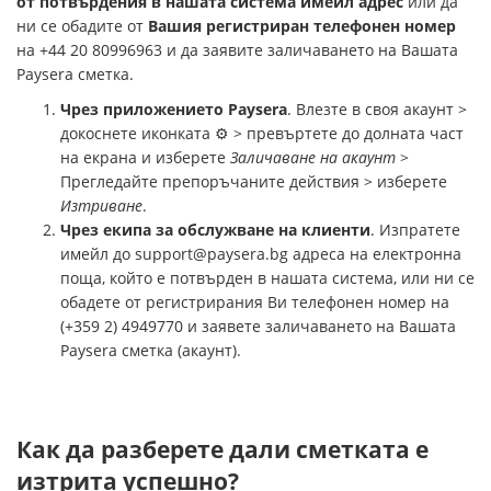
от потвърдения в нашата система имейл адрес
или да
ни се обадите от
Вашия регистриран телефонен номер
на +44 20 80996963 и да заявите заличаването на Вашата
Paysera сметка.
Чрез приложението Paysera
. Влезте в своя акаунт >
докоснете иконката ⚙️ > превъртете до долната част
на екрана и изберете
Заличаване на акаунт
>
Прегледайте препоръчаните действия > изберете
Изтриване
.
Чрез екипа за обслужване на клиенти
. Изпратете
имейл до
support@paysera.bg
адреса на електронна
поща, който е потвърден в нашата система, или ни се
обадете от регистрирания Ви телефонен номер на
(+359 2) 4949770 и заявете заличаването на Вашата
Paysera сметка (акаунт).
Как да разберете дали сметката е
изтрита успешно?