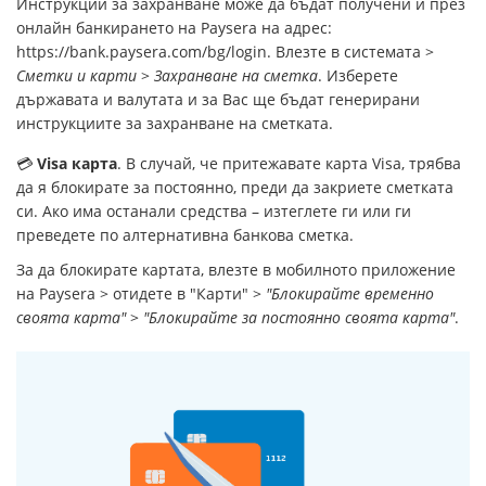
Инструкции за захранване може да бъдат получени и през
онлайн банкирането на Paysera на адрес:
https://bank.paysera.com/bg/login. Влезте в системата >
Сметки и карти
>
Захранване на сметка
. Изберете
държавата и валутата и за Вас ще бъдат генерирани
инструкциите за захранване на сметката.
💳
Visa карта
. В случай, че притежавате карта Visa, трябва
да я блокирате за постоянно, преди да закриете сметката
си. Ако има останали средства – изтеглете ги или ги
преведете по алтернативна банкова сметка.
За да блокирате картата, влезте в мобилното приложение
на Paysera > отидете в "Карти" >
"Блокирайте временно
своята карта"
>
"Блокирайте за постоянно своята карта"
.