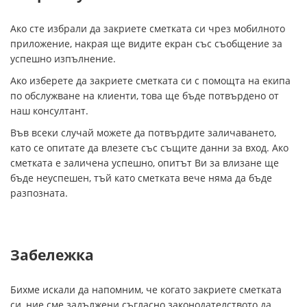
Ако сте избрали да закриете сметката си чрез мобилното
приложение, накрая ще видите екран със съобщение за
успешно изпълнение.
Ако изберете да закриете сметката си с помощта на екипа
по обслужване на клиенти, това ще бъде потвърдено от
наш консултант.
Във всеки случай можете да потвърдите заличаването,
като се опитате да влезете със същите данни за вход. Ако
сметката е заличена успешно, опитът Ви за влизане ще
бъде неуспешен, тъй като сметката вече няма да бъде
разпозната.
Забележка
Бихме искали да напомним, че когато закриете сметката
си, ние сме задължени съгласно законодателството да