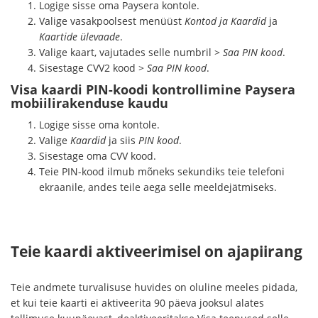
Logige sisse oma Paysera kontole.
Valige vasakpoolsest menüüst
Kontod ja Kaardid
ja
Kaartide ülevaade
.
Valige kaart, vajutades selle numbril >
Saa PIN kood
.
Sisestage CVV2 kood >
Saa PIN kood
.
Visa kaardi PIN-koodi kontrollimine Paysera
mobiilirakenduse kaudu
Logige sisse oma kontole.
Valige
Kaardid
ja siis
PIN kood
.
Sisestage oma CVV kood.
Teie PIN-kood ilmub mõneks sekundiks teie telefoni
ekraanile, andes teile aega selle meeldejätmiseks.
Teie kaardi aktiveerimisel on ajapiirang
Teie andmete turvalisuse huvides on oluline meeles pidada,
et kui teie kaarti ei aktiveerita 90 päeva jooksul alates