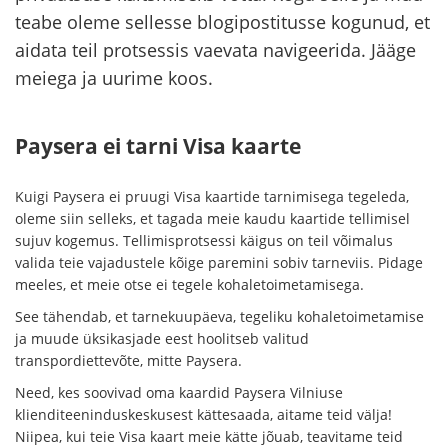
teabe oleme sellesse blogipostitusse kogunud, et
aidata teil protsessis vaevata navigeerida. Jääge
meiega ja uurime koos.
Paysera ei tarni Visa kaarte
Kuigi Paysera ei pruugi Visa kaartide tarnimisega tegeleda,
oleme siin selleks, et tagada meie kaudu kaartide tellimisel
sujuv kogemus. Tellimisprotsessi käigus on teil võimalus
valida teie vajadustele kõige paremini sobiv tarneviis. Pidage
meeles, et meie otse ei tegele kohaletoimetamisega.
See tähendab, et tarnekuupäeva, tegeliku kohaletoimetamise
ja muude üksikasjade eest hoolitseb valitud
transpordiettevõte, mitte Paysera.
Need, kes soovivad oma kaardid Paysera Vilniuse
klienditeeninduskeskusest kättesaada, aitame teid välja!
Niipea, kui teie Visa kaart meie kätte jõuab, teavitame teid