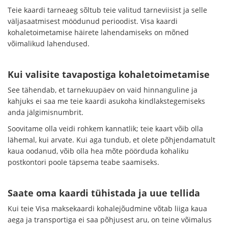
Teie kaardi tarneaeg sõltub teie valitud tarneviisist ja selle
väljasaatmisest möödunud perioodist. Visa kaardi
kohaletoimetamise häirete lahendamiseks on mõned
võimalikud lahendused.
Kui valisite tavapostiga kohaletoimetamise
See tähendab, et tarnekuupäev on vaid hinnanguline ja
kahjuks ei saa me teie kaardi asukoha kindlakstegemiseks
anda jälgimisnumbrit.
Soovitame olla veidi rohkem kannatlik; teie kaart võib olla
lähemal, kui arvate. Kui aga tundub, et olete põhjendamatult
kaua oodanud, võib olla hea mõte pöörduda kohaliku
postkontori poole täpsema teabe saamiseks.
Saate oma kaardi tühistada ja uue tellida
Kui teie Visa maksekaardi kohalejõudmine võtab liiga kaua
aega ja transportiga ei saa põhjusest aru, on teine võimalus