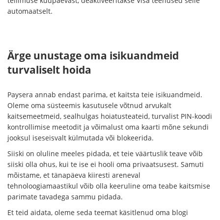
tellimuse kuupäevast, deaktiveeritakse Visa teenused selle
automaatselt.
Ärge unustage oma isikuandmeid
turvaliselt hoida
Paysera annab endast parima, et kaitsta teie isikuandmeid.
Oleme oma süsteemis kasutusele võtnud arvukalt
kaitsemeetmeid, sealhulgas hoiatusteateid, turvalist PIN-koodi
kontrollimise meetodit ja võimalust oma kaarti mõne sekundi
jooksul iseseisvalt külmutada või blokeerida.
Siiski on oluline meeles pidada, et teie väärtuslik teave võib
siiski olla ohus, kui te ise ei hooli oma privaatsusest. Samuti
mõistame, et tänapäeva kiiresti areneval
tehnoloogiamaastikul võib olla keeruline oma teabe kaitsmise
parimate tavadega sammu pidada.
Et teid aidata, oleme seda teemat käsitlenud oma blogi