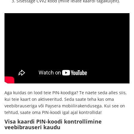
Sisestage CVV2 kood (mille leiate kaardi tagaküljelt).
Aga kuidas on lood teie PIN-koodiga? Te näete seda alles siis,
kui teie kaart on aktiveeritud. Seda saate teha kas oma
veebibrauseriga või Paysera mobiilirakendusega. Kui see on
tehtud, saate oma PIN-koodi igal ajal kontrollida!
Visa kaardi PIN-koodi kontrollimine
veebibrauseri kaudu