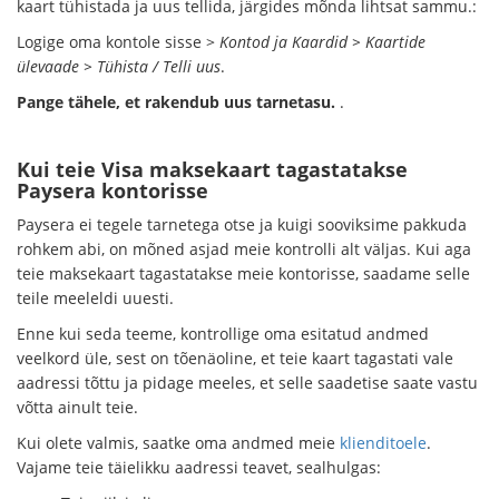
kaart tühistada ja uus tellida, järgides mõnda lihtsat sammu.:
Logige oma kontole sisse >
Kontod ja Kaardid > Kaartide
ülevaade > Tühista / Telli uus
.
Pange tähele, et rakendub uus tarnetasu.
.
Kui teie Visa maksekaart tagastatakse
Paysera kontorisse
Paysera ei tegele tarnetega otse ja kuigi sooviksime pakkuda
rohkem abi, on mõned asjad meie kontrolli alt väljas. Kui aga
teie maksekaart tagastatakse meie kontorisse, saadame selle
teile meeleldi uuesti.
Enne kui seda teeme, kontrollige oma esitatud andmed
veelkord üle, sest on tõenäoline, et teie kaart tagastati vale
aadressi tõttu ja pidage meeles, et selle saadetise saate vastu
võtta ainult teie.
Kui olete valmis, saatke oma andmed meie
klienditoele
.
Vajame teie täielikku aadressi teavet, sealhulgas: