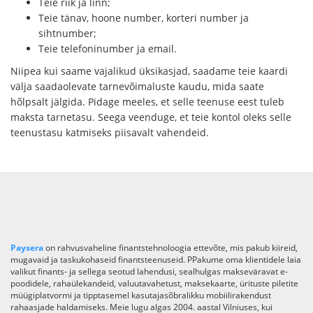
Teie riik ja linn;
Teie tänav, hoone number, korteri number ja
sihtnumber;
Teie telefoninumber ja email.
Niipea kui saame vajalikud üksikasjad, saadame teie kaardi
välja saadaolevate tarnevõimaluste kaudu, mida saate
hõlpsalt jälgida. Pidage meeles, et selle teenuse eest tuleb
maksta tarnetasu. Seega veenduge, et teie kontol oleks selle
teenustasu katmiseks piisavalt vahendeid.
Paysera
on rahvusvaheline finantstehnoloogia ettevõte, mis pakub kiireid,
mugavaid ja taskukohaseid finantsteenuseid. PPakume oma klientidele laia
valikut finants- ja sellega seotud lahendusi, sealhulgas makseväravat e-
poodidele, rahaülekandeid, valuutavahetust, maksekaarte, ürituste piletite
müügiplatvormi ja tipptasemel kasutajasõbralikku mobiilirakendust
rahaasjade haldamiseks. Meie lugu algas 2004. aastal Vilniuses, kui