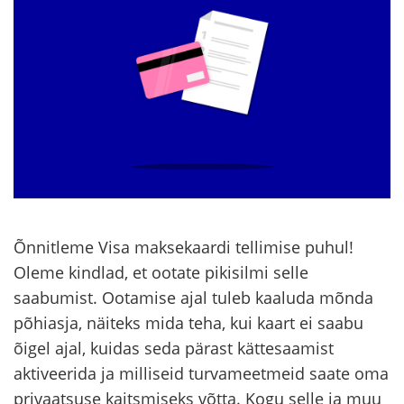
Õnnitleme Visa maksekaardi tellimise puhul!
Oleme kindlad, et ootate pikisilmi selle
saabumist. Ootamise ajal tuleb kaaluda mõnda
põhiasja, näiteks mida teha, kui kaart ei saabu
õigel ajal, kuidas seda pärast kättesaamist
aktiveerida ja milliseid turvameetmeid saate oma
privaatsuse kaitsmiseks võtta. Kogu selle ja muu