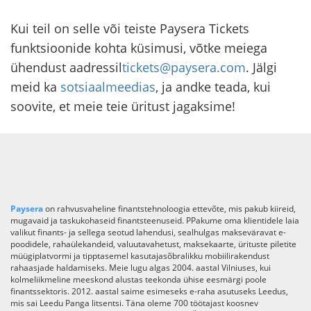
Kui teil on selle või teiste Paysera Tickets
funktsioonide kohta küsimusi, võtke meiega
ühendust aadressil
tickets@paysera.com
. Jälgi
meid ka
sotsiaalmeedias
, ja andke teada, kui
soovite, et meie teie üritust jagaksime!
Paysera
on rahvusvaheline finantstehnoloogia ettevõte, mis pakub kiireid,
mugavaid ja taskukohaseid finantsteenuseid. PPakume oma klientidele laia
valikut finants- ja sellega seotud lahendusi, sealhulgas makseväravat e-
poodidele, rahaülekandeid, valuutavahetust, maksekaarte, ürituste piletite
müügiplatvormi ja tipptasemel kasutajasõbralikku mobiilirakendust
rahaasjade haldamiseks. Meie lugu algas 2004. aastal Vilniuses, kui
kolmeliikmeline meeskond alustas teekonda ühise eesmärgi poole
finantssektoris. 2012. aastal saime esimeseks e-raha asutuseks Leedus,
mis sai Leedu Panga litsentsi. Täna oleme 700 töötajast koosnev