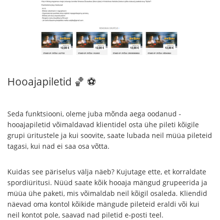
Hooajapiletid 🏀 ⚽️
Seda funktsiooni, oleme juba mõnda aega oodanud -
hooajapiletid võimaldavad klientidel osta ühe pileti kõigile
grupi üritustele ja kui soovite, saate lubada neil müüa pileteid
tagasi, kui nad ei saa osa võtta.
Kuidas see päriselus välja näeb? Kujutage ette, et korraldate
spordiüritusi. Nüüd saate kõik hooaja mängud grupeerida ja
müüa ühe paketi, mis võimaldab neil kõigil osaleda. Kliendid
näevad oma kontol kõikide mängude pileteid eraldi või kui
neil kontot pole, saavad nad piletid e-posti teel.