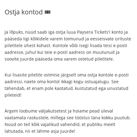
Ostja kontod 🎟
Ja lõpuks, nüüd saab iga ostja luua Paysera Tickets'i konto ja
pääseda ligi kõikidele varem toimunud ja eesseisvate ürituste
piletitele ühest kohast. Kontole võib isegi lisada teisi e-posti
aadresse, juhul kui teie e-posti aadress on muutunud ja
soovite juurde pääseda oma varem ostetud piletitele.
Kui lisasite piletite ostmise järgselt oma ostja kontole e-posti
aadressi, näete oma kontol ikkagi kogu ostuajalugu. See
tähendab, et enam pole kaotatud, kustutatud ega unustatud
pileteid!
Ärgem loobume väljakutsetest ja hoiame pead üleval
vaatamata raskustele, millega see tööstus täna kokku puutub.
Nüüd on teil kõik vajalikud vahendid, et publiku meelt
lahutada, nii et lähme asja juurde!