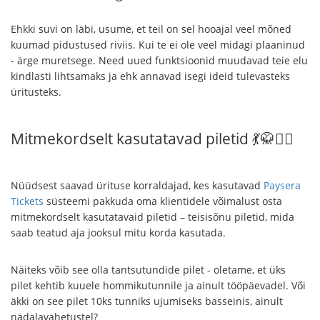
Ehkki suvi on läbi, usume, et teil on sel hooajal veel mõned
kuumad pidustused riviis. Kui te ei ole veel midagi plaaninud
- ärge muretsege. Need uued funktsioonid muudavad teie elu
kindlasti lihtsamaks ja ehk annavad isegi ideid tulevasteks
üritusteks.
Mitmekordselt kasutatavad piletid 💃🥋🏊‍♀️
Nüüdsest saavad ürituse korraldajad, kes kasutavad
Paysera
Tickets
süsteemi pakkuda oma klientidele võimalust osta
mitmekordselt kasutatavaid piletid – teisisõnu piletid, mida
saab teatud aja jooksul mitu korda kasutada.
Näiteks võib see olla tantsutundide pilet - oletame, et üks
pilet kehtib kuuele hommikutunnile ja ainult tööpäevadel. Või
äkki on see pilet 10ks tunniks ujumiseks basseinis, ainult
nädalavahetustel?