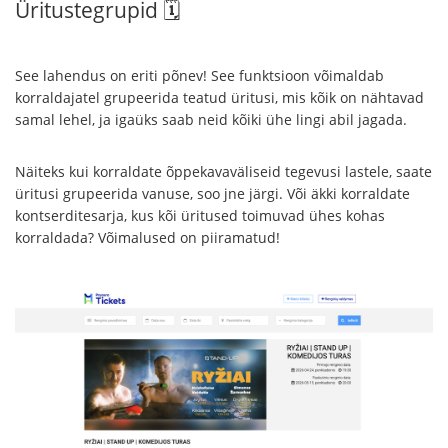
Üritustegrupid 🗓
See lahendus on eriti põnev! See funktsioon võimaldab
korraldajatel grupeerida teatud üritusi, mis kõik on nähtavad
samal lehel, ja igaüks saab neid kõiki ühe lingi abil jagada.
Näiteks kui korraldate õppekavaväliseid tegevusi lastele, saate
üritusi grupeerida vanuse, soo jne järgi. Või äkki korraldate
kontserditesarja, kus kõi üritused toimuvad ühes kohas
korraldada? Võimalused on piiramatud!