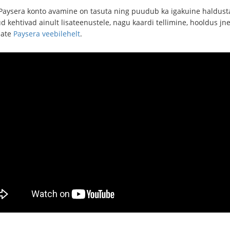
u Paysera konto avamine on tasuta ning puudub ka igakuine haldust
d kehtivad ainult lisateenustele, nagu kaardi tellimine, hooldus jne
iate
Paysera veebilehelt
.