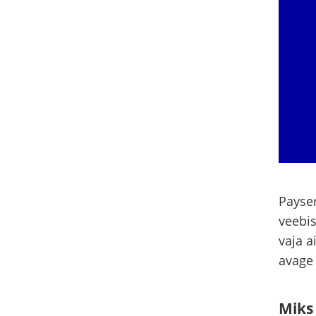
Payser
veebis
vaja a
avage
Miks