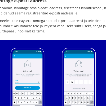
nnitage e-posti aadress
e valmis, kinnitage oma e-posti aadress, sisestades kinnituskoodi, m
e pidanud saama registreeritud e-posti aadressile.
meeles: teie Paysera kontoga seotud e-posti aadressi ja teie kinnit
inumbrit kasutatakse teie ja Paysera vaheliseks suhtluseks, seega p
uurdepääsu hoolikalt kaitsma.