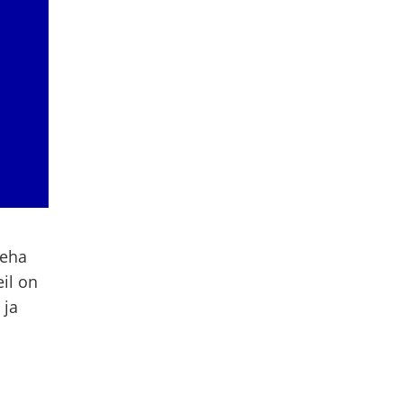
teha
eil on
 ja