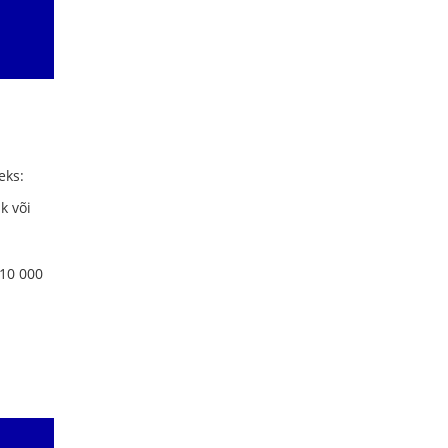
eks:
k või
 10 000