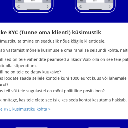
itke KYC (Tunne oma klienti) küsimustik
imustiku täitmine on seaduslik nõue kõigile klientidele.
ab vastamist mõnele küsimusele oma rahalise seisundi kohta, näit
llised on teie vahendite peamised allikad? Võib-olla on see teie pal
õib-olla stipendium.
lline on teie eeldatav kuukäive?
as loodate saada sellele kontole kuni 1000 eurot kuus või lähemale
urot?
s teil või teie sugulastel on mõni poliitiline positsioon?
innitage, kas teie olete see isik, kes seda kontot kasutama hakkab.
ve KYC küsimustiku kohta >