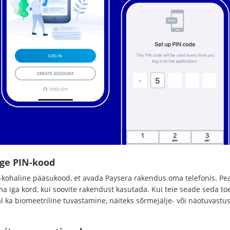
oge PIN-kood
-kohaline pääsukood, et avada Paysera rakendus oma telefonis. Pea
ma iga kord, kui soovite rakendust kasutada. Kui teie seade seda to
l ka biomeetriline tuvastamine, näiteks sõrmejälje- või näotuvastus