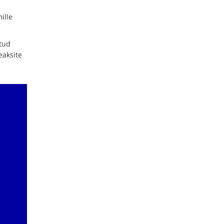
ille
atud
eaksite