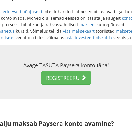
u erinevaid põhjuseid
miks tuhanded inimesed otsustavad igal kuu
 konto avada. Mõned olulisemad eelised on: tasuta ja kaugelt
kont
e
protsess, kohalikud ja rahvusvahelised
maksed
, suurepärased
vahetus
kursid, võimalus tellida
Visa maksekaart
tööriistad
makset
tmiseks
veebipoodides, võimalus
osta investeerimiskulda
veebis ja 
Avage TASUTA Paysera konto täna!
REGISTREERU
palju maksab Paysera konto avamine?