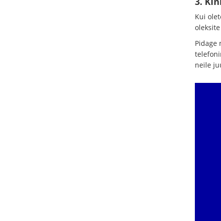
3. Ki
Kui olet
oleksit
Pidage 
telefon
neile j