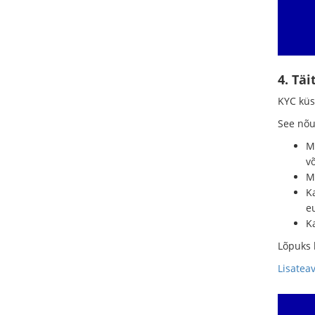
4. Tä
KYC küs
See nõu
Mi
v
Mi
K
e
Ka
Lõpuks k
Lisatea