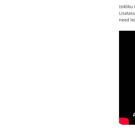
Isiklik
Lisatasu
need le