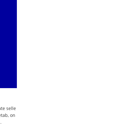
te selle
etab, on
.