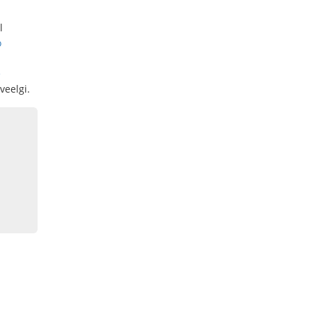
l
o
e
veelgi.