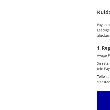
Kuid
Paysera
Laadige
alustam
1. Re
Avage P
Sisesta
teie Pa
Teile s
sisesta