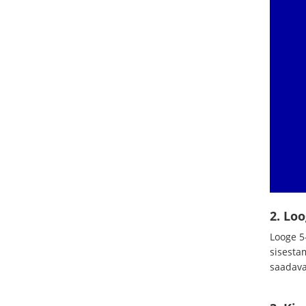
2. Lo
Looge 5
sisesta
saadava