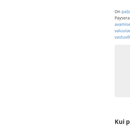
On
palj
Paysera
avamis
valuuta
vastuvõ
Kui 