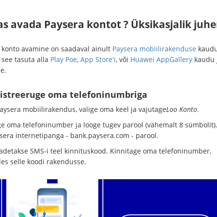
as avada Paysera kontot ? Üksikasjalik juh
 konto avamine on saadaval ainult
Paysera mobiilirakenduse
kaudu
 see tasuta alla
Play Poe
,
App Store'i
, või
Huawei AppGallery
kaudu 
e.
gistreeruge oma telefoninumbriga
aysera mobiilirakendus, valige oma keel ja vajutage
Loo Konto
.
ge oma telefoninumber ja looge tugev parool (vähemalt 8 sümbolit)
ysera internetipanga - bank.paysera.com - parool.
aadetakse SMS-i teel kinnituskood. Kinnitage oma telefoninumber,
des selle koodi rakendusse.