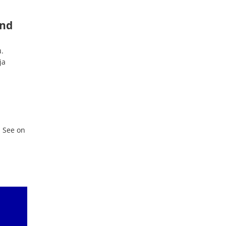
end
.
ja
. See on