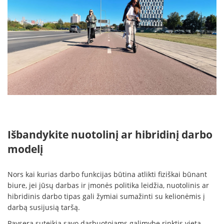
Išbandykite nuotolinį ar hibridinį darbo
modelį
Nors kai kurias darbo funkcijas būtina atlikti fiziškai būnant
biure, jei jūsų darbas ir įmonės politika leidžia, nuotolinis ar
hibridinis darbo tipas gali žymiai sumažinti su kelionėmis į
darbą susijusią taršą.
Paysera suteikia savo darbuotojams galimybę rinktis vietą,