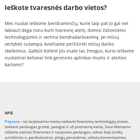
Ieškote tvaresnės darbo vietos?
Mes nuolat ieškome bendraminčių, kurie taip pat (o gal net
labiau!) dega noru kurti tvaresnę ateitį, domisi žaliosiomis
technologijomis ir vertina bendradarbiavimą. Jei mūsų
vertybės sutampa, kviečiame peržiūrėti mūsų darbo
skelbimus. Galbūt būtent jūs esate tas žmogus, kurio ieškome
nuolatinei kelionei link geresnės aplinkos mums ir ateities
kartoms?
APIE
Paysera
– tai tarptautiniu mastu veikianti finansinių technologijų įmonė,
teikianti paslaugas greitai, patogiai ir už prieinamą kainą. Savo klientams
siūlome įvairias finansines ir susijusias paslaugas, tokias kaip įmokų
surinkimas e. parduotuvėse, pinigų pervedimai, valiutų konvertavimas,