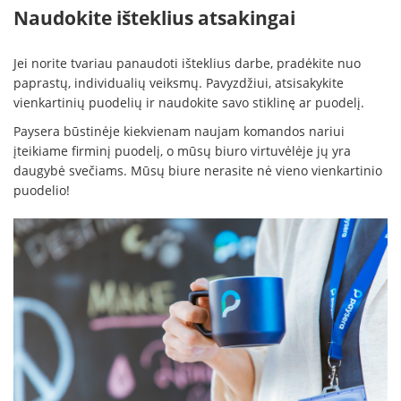
Naudokite išteklius atsakingai
Jei norite tvariau panaudoti išteklius darbe, pradėkite nuo
paprastų, individualių veiksmų. Pavyzdžiui, atsisakykite
vienkartinių puodelių ir naudokite savo stiklinę ar puodelį.
Paysera būstinėje kiekvienam naujam komandos nariui
įteikiame firminį puodelį, o mūsų biuro virtuvėlėje jų yra
daugybė svečiams. Mūsų biure nerasite nė vieno vienkartinio
puodelio!