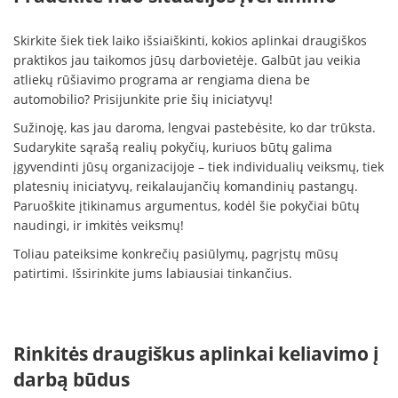
Skirkite šiek tiek laiko išsiaiškinti, kokios aplinkai draugiškos
praktikos jau taikomos jūsų darbovietėje. Galbūt jau veikia
atliekų rūšiavimo programa ar rengiama diena be
automobilio? Prisijunkite prie šių iniciatyvų!
Sužinoję, kas jau daroma, lengvai pastebėsite, ko dar trūksta.
Sudarykite sąrašą realių pokyčių, kuriuos būtų galima
įgyvendinti jūsų organizacijoje – tiek individualių veiksmų, tiek
platesnių iniciatyvų, reikalaujančių komandinių pastangų.
Paruoškite įtikinamus argumentus, kodėl šie pokyčiai būtų
naudingi, ir imkitės veiksmų!
Toliau pateiksime konkrečių pasiūlymų, pagrįstų mūsų
patirtimi. Išsirinkite jums labiausiai tinkančius.
Rinkitės draugiškus aplinkai keliavimo į
darbą būdus