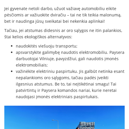
Jei gyvenate netoli darbo, užuot važiavę automobiliu eikite
pėsčiomis ar važiuokite dviračiu – tai ne tik teikia malonumą,
bet ir naudinga jūsų sveikatai bei nekenkia aplinkai!
Tačiau, jei atstumas didesnis ar oro sąlygos ne itin palankios,
štai kelios ekologiškos alternatyvos:
naudokitės viešuoju transportu;
apsvarstykite galimybę naudotis elektromobiliu. Paysera
darbuotojai Vilniuje, pavyzdžiui, gali naudotis įmonės
elektromobiliais;
važinėkite elektriniu paspirtuku. Jis galbūt netinka esant
nepalankioms oro sąlygoms, tačiau padės įveikti
ilgesnius atstumus. Be to, tai neįtikėtinai smagu! Tai
patvirtintų ir Paysera komandos nariai, kurie neretai
naudojasi įmonės elektriniais paspirtukais.