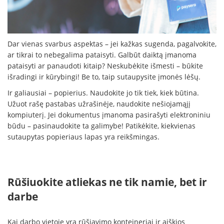
Dar vienas svarbus aspektas – jei kažkas sugenda, pagalvokite,
ar tikrai to nebegalima pataisyti. Galbūt daiktą įmanoma
pataisyti ar panaudoti kitaip? Neskubėkite išmesti – būkite
išradingi ir kūrybingi! Be to, taip sutaupysite įmonės lėšų.
Ir galiausiai – popierius. Naudokite jo tik tiek, kiek būtina.
Užuot rašę pastabas užrašinėje, naudokite nešiojamąjį
kompiuterį. Jei dokumentus įmanoma pasirašyti elektroniniu
būdu – pasinaudokite ta galimybe! Patikėkite, kiekvienas
sutaupytas popieriaus lapas yra reikšmingas.
Rūšiuokite atliekas ne tik namie, bet ir
darbe
Kai darbo vietoje yra rūšiavimo konteineriai ir aiškios