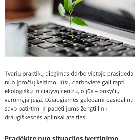
Tvarių praktikų diegimas darbo vietoje prasideda
nuo įpročių keitimo. Jūsų darbovietė gali tapti
ekologiškų iniciatyvų centru, o jūs – pokyčių
varomąja jėga. Džiaugiamės galėdami pasidalinti
savo patirtimi ir padėti jums žengti link
draugiškesnės aplinkai ateities.
Pradėkite nuo situacijos įvertinimo