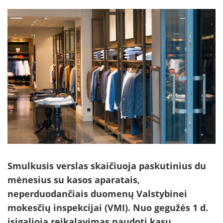
Smulkusis verslas skaičiuoja paskutinius du
mėnesius su kasos aparatais,
neperduodančiais duomenų Valstybinei
mokesčių inspekcijai (VMI). Nuo gegužės 1 d.
įsigalioja reikalavimas naudoti kasų