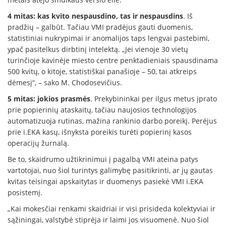
4 mitas: kas kvito nespausdino, tas ir nespausdins
. Iš
pradžių – galbūt. Tačiau VMI pradėjus gauti duomenis,
statistiniai nukrypimai ir anomalijos taps lengvai pastebimi,
ypač pasitelkus dirbtinį intelektą. „Jei vienoje 30 vietų
turinčioje kavinėje miesto centre penktadieniais spausdinama
500 kvitų, o kitoje, statistiškai panašioje – 50, tai atkreips
dėmesį“, – sako M. Chodosevičius.
5 mitas: jokios prasmės
. Prekybininkai per ilgus metus įprato
prie popierinių ataskaitų, tačiau naujosios technologijos
automatizuoja rutinas, mažina rankinio darbo poreikį. Perėjus
prie i.EKA kasų, išnyksta poreikis turėti popierinį kasos
operacijų žurnalą.
Be to, skaidrumo užtikrinimui į pagalbą VMI ateina patys
vartotojai, nuo šiol turintys galimybę pasitikrinti, ar jų gautas
kvitas teisingai apskaitytas ir duomenys pasiekė VMI i.EKA
posistemį.
„Kai mokesčiai renkami skaidriai ir visi prisideda kolektyviai ir
sąžiningai, valstybė stiprėja ir laimi jos visuomenė. Nuo šiol