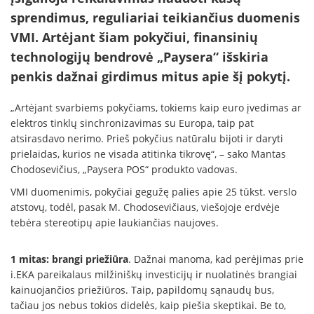
sprendimus, reguliariai teikiančius duomenis
VMI. Artėjant šiam pokyčiui, finansinių
technologijų bendrovė „Paysera“ išskiria
penkis dažnai girdimus mitus apie šį pokytį.
„Artėjant svarbiems pokyčiams, tokiems kaip euro įvedimas ar
elektros tinklų sinchronizavimas su Europa, taip pat
atsirasdavo nerimo. Prieš pokyčius natūralu bijoti ir daryti
prielaidas, kurios ne visada atitinka tikrovę“, – sako Mantas
Chodosevičius, „Paysera POS“ produkto vadovas.
VMI duomenimis, pokyčiai gegužę palies apie 25 tūkst. verslo
atstovų, todėl, pasak M. Chodosevičiaus, viešojoje erdvėje
tebėra stereotipų apie laukiančias naujoves.
1 mitas: brangi priežiūra
. Dažnai manoma, kad perėjimas prie
i.EKA pareikalaus milžiniškų investicijų ir nuolatinės brangiai
kainuojančios priežiūros. Taip, papildomų sąnaudų bus,
tačiau jos nebus tokios didelės, kaip piešia skeptikai. Be to,