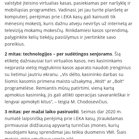
valstybė įteisino virtualias kasas, pasiekiamas per naršyklę ir
mobiliąsias programėles. Vadinasi, jei jau turite planšetę ar
kompiuterį, perėjimas prie i.EKA kasų gali kainuoti tik
mėnesinį mokestį, kuris dažnu atveju neviršys už internetą ar
televiziją mokamų mokesčių. Rinkdamiesi kasos sprendimą,
palyginkite kelių tiekėjų pasiūlymus ir įvertinkite savo
poreikius.
2 mitas: technologijos – per sudėtingos senjorams
. Šią
etiketę dažniausiai turi virtualios kasos, nes kasininkams
neįprasta vietoj mygtukinio kasos aparato naudoti įrenginius
su lietimui jautriu ekranu. „Vis dėlto, kasininko darbas su
šiomis kasomis primena maisto užsakymą „Wolt“ ar „Bolt“
programėlėse. Remiantis mūsų patirtimi, vieną kartą
apmokius kasininką, jis gali atlikti operacijas savarankiškai ir
lengvai apmokyti kitus“, – teigia M. Chodosevičius.
3 mitas: per mažai laiko pasiruošti
. Seimas dar 2020 m.
numatė laipsnišką perėjimą prie i.EKA kasų, įtraukdamas
pirmiausiai didžiausią apyvartą turinčias įmones, kurių
naudojami kasų sprendimai jau teikia duomenis VMI. Šiais
metais atėjo smulkaus verslo eilė.