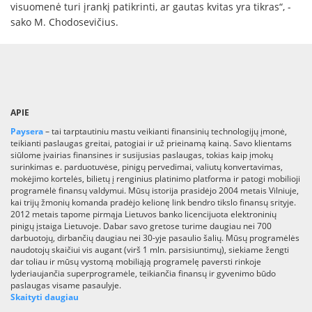
visuomenė turi įrankį patikrinti, ar gautas kvitas yra tikras“, -
sako M. Chodosevičius.
APIE
Paysera
– tai tarptautiniu mastu veikianti finansinių technologijų įmonė,
teikianti paslaugas greitai, patogiai ir už prieinamą kainą. Savo klientams
siūlome įvairias finansines ir susijusias paslaugas, tokias kaip įmokų
surinkimas e. parduotuvėse, pinigų pervedimai, valiutų konvertavimas,
mokėjimo kortelės, bilietų į renginius platinimo platforma ir patogi mobilioji
programėlė finansų valdymui. Mūsų istorija prasidėjo 2004 metais Vilniuje,
kai trijų žmonių komanda pradėjo kelionę link bendro tikslo finansų srityje.
2012 metais tapome pirmąja Lietuvos banko licencijuota elektroninių
pinigų įstaiga Lietuvoje. Dabar savo gretose turime daugiau nei 700
darbuotojų, dirbančių daugiau nei 30-yje pasaulio šalių. Mūsų programėlės
naudotojų skaičiui vis augant (virš 1 mln. parsisiuntimų), siekiame žengti
dar toliau ir mūsų vystomą mobiliąją programelę paversti rinkoje
lyderiaujančia superprogramėle, teikiančia finansų ir gyvenimo būdo
paslaugas visame pasaulyje.
Skaityti daugiau