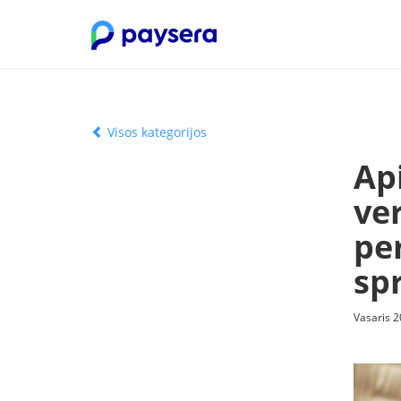
Visos kategorijos
Ap
ve
per
sp
Vasaris 2