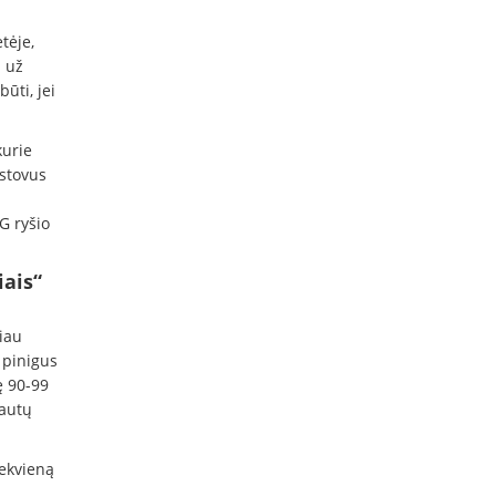
tėje,
 už
ūti, jei
kurie
astovus
G ryšio
iais“
iau
 pinigus
ę 90-99
gautų
iekvieną