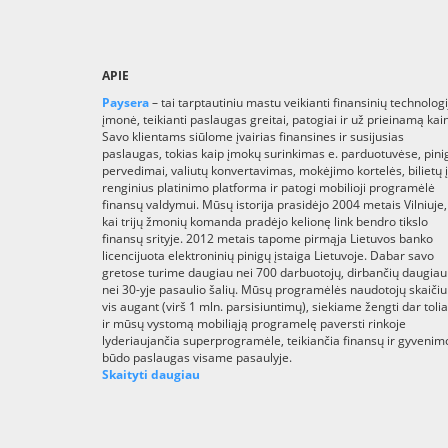
APIE
Paysera
– tai tarptautiniu mastu veikianti finansinių technologi
įmonė, teikianti paslaugas greitai, patogiai ir už prieinamą kai
Savo klientams siūlome įvairias finansines ir susijusias
paslaugas, tokias kaip įmokų surinkimas e. parduotuvėse, pini
pervedimai, valiutų konvertavimas, mokėjimo kortelės, bilietų į
renginius platinimo platforma ir patogi mobilioji programėlė
finansų valdymui. Mūsų istorija prasidėjo 2004 metais Vilniuje,
kai trijų žmonių komanda pradėjo kelionę link bendro tikslo
finansų srityje. 2012 metais tapome pirmąja Lietuvos banko
licencijuota elektroninių pinigų įstaiga Lietuvoje. Dabar savo
gretose turime daugiau nei 700 darbuotojų, dirbančių daugiau
nei 30-yje pasaulio šalių. Mūsų programėlės naudotojų skaičiu
vis augant (virš 1 mln. parsisiuntimų), siekiame žengti dar toli
ir mūsų vystomą mobiliąją programelę paversti rinkoje
lyderiaujančia superprogramėle, teikiančia finansų ir gyvenim
būdo paslaugas visame pasaulyje.
Skaityti daugiau