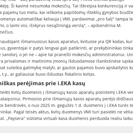
ėję. Ši kavinė nesumoka mokesčių. Tai iškreipia konkurenciją ir va
 pajamų tuo metu, kai ieškoma papildomų išteklių gynybos biudžet
uomenys automatiškai keliauja į VMI, pardavimai „pro šalį" tampa l
i, o laimi visi, išskyrus nesąžiningą verslą", – apibendrina M.
vičius.
 naudojant išmaniuosius kasos aparatus, kvituose yra QR kodas, kur
us, gyventojai ir patys lengvai gali patikrinti, ar prekybininkas tink
 sandorį, o jei ne – apie tai pranešti mokesčių administratoriui. Un
ra privalomas ir maitinimo įmonių išduodamose išankstinėse sąska
 pat suteikia galimybę matyti, ar gautos pajamos buvo apskaitytos k
 t.y., ar galiausiai buvo išduotas fiskalinis kvitas.
niškas perėjimas prie i.EKA kasų
 teikti kvitų duomenis į išmaniųjų kasos aparatų posistemį i.EKA ve
alaipsniui. Pirmosios prie išmaniųjų kasos aparatų perėjo didžiaus
os bendrovės, o nuo 2025 m. gegužės 1 d. duomenis į i.EKA turės tei
inkai. Pagal teisės aktus, kvitų duomenys VMI turi pasiekti ne vėlia
val. „Paysera" siūloma virtuali kasa duomenis perduoda realiu laiku