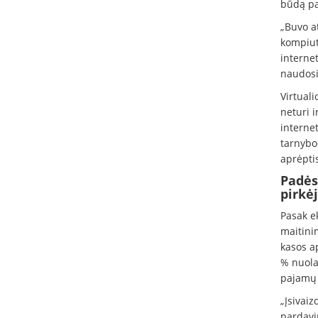
būdą pa
„Buvo at
kompiut
internet
naudosi
Virtuali
neturi 
internet
tarnybos
aprėptis
Padės
pirkėj
Pasak ek
maitinim
kasos a
% nuola
pajamų 
„Įsivaiz
pardavi