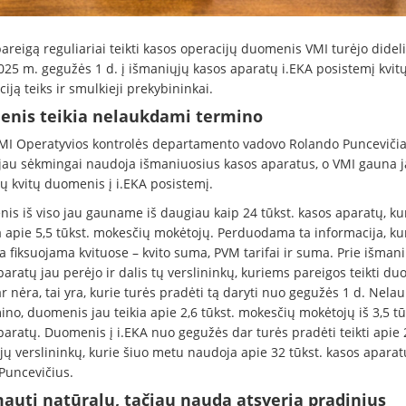
 pareigą reguliariai teikti kasos operacijų duomenis VMI turėjo dideli 
025 m. gegužės 1 d. į išmaniųjų kasos aparatų i.EKA posistemį kvit
iją teiks ir smulkieji prekybininkai.
nis teikia nelaukdami termino
MI Operatyvios kontrolės departamento vadovo Rolando Puncevičia
 jau sėkmingai naudoja išmaniuosius kasos aparatus, o VMI gauna j
ų kvitų duomenis į i.EKA posistemį.
is iš viso jau gauname iš daugiau kaip 24 tūkst. kasos aparatų, ku
 apie 5,5 tūkst. mokesčių mokėtojų. Perduodama ta informacija, kuri
a fiksuojama kvituose – kvito suma, PVM tarifai ir suma. Prie išman
aratų jau perėjo ir dalis tų verslininkų, kuriems pareigos teikti du
r nėra, tai yra, kurie turės pradėti tą daryti nuo gegužės 1 d. Nelau
ino, duomenis jau teikia apie 2,6 tūkst. mokesčių mokėtojų iš 3,5 tū
aratų. Duomenis į i.EKA nuo gegužės dar turės pradėti teikti apie 
ų verslininkų, kurie šiuo metu naudoja apie 32 tūkst. kasos aparatų
 Puncevičius.
auti natūralu, tačiau nauda atsveria pradinius