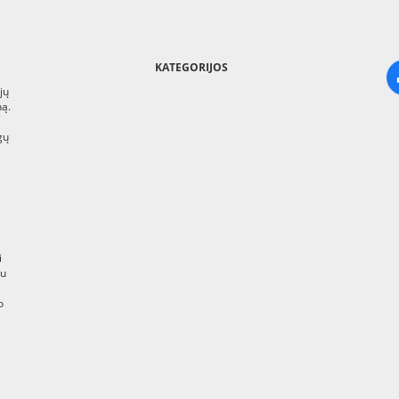
KATEGORIJOS
jų
ną.
gų
i
au
o