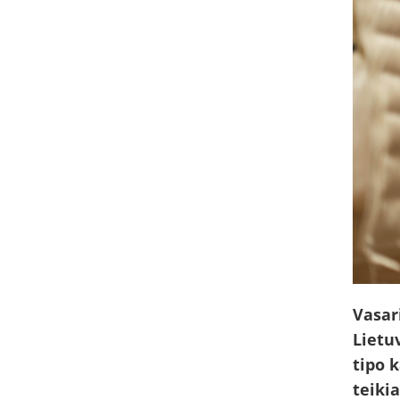
Vasari
Lietu
tipo 
teiki