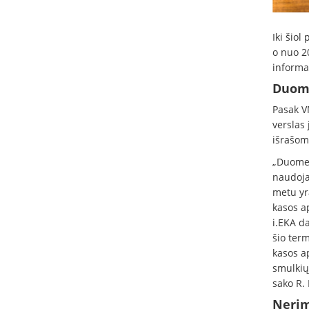
Iki šiol
o nuo 2
informac
Duome
Pasak V
verslas
išrašom
„Duomen
naudoja
metu yr
kasos ap
i.EKA da
šio term
kasos ap
smulkiųj
sako R.
Nerim