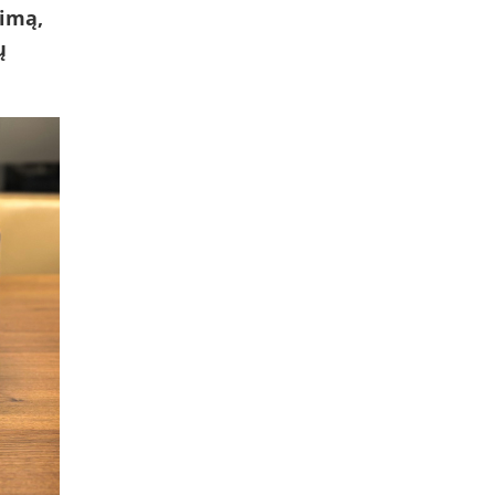
jimą,
ų