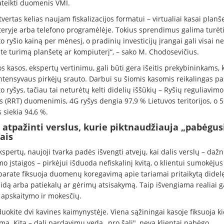
teikti duomenis VMI.
vertas kelias naujam fiskalizacijos formatui – virtualiai kasai planše
eryje arba telefono programėlėje. Tokius sprendimus galima turėti
o ryšio kainą per mėnesį, o pradinių investicijų įrangai gali visai neb
te turimą planšetę ar kompiuterį“, – sako M. Chodosevičius.
os kasos, ekspertų vertinimu, gali būti gera išeitis prekybininkams, 
intensyvaus pirkėjų srauto. Darbui su šiomis kasomis reikalingas p
o ryšys, tačiau tai neturėtų kelti didelių iššūkių – Ryšių reguliavimo
 (RRT) duomenimis, 4G ryšys dengia 97,9 % Lietuvos teritorijos, o 5
 siekia 94,6 %.
 atpažinti verslus, kurie piktnaudžiauja „pabėgus
ais
spertų, naujoji tvarka padės išvengti atvejų, kai dalis verslų – dažn
o įstaigos – pirkėjui išduoda nefiskalinį kvitą, o klientui sumokėjus
parate fiksuoja duomenų koregavimą apie tariamai pritaikytą didel
idą arba patiekalų ar gėrimų atsisakymą. Taip išvengiama realiai 
apskaitymo ir mokesčių.
duokite dvi kavines kaimynystėje. Viena sąžiningai kasoje fiksuoja k
mą. Kita – dalį pardavimų veda „pro šalį", neva klientai pabėgo