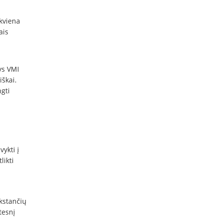
kviena
ais
ys VMI
iškai.
gti
ykti į
likti
ūkstančių
tesnį