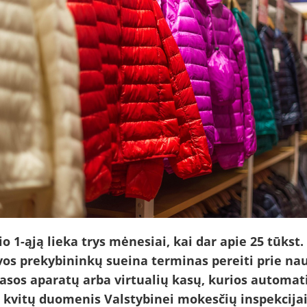
o 1-ąją lieka trys mėnesiai, kai dar apie 25 tūkst.
vos prekybininkų sueina terminas pereiti prie na
kasos aparatų arba virtualių kasų, kurios automat
a kvitų duomenis Valstybinei mokesčių inspekcija