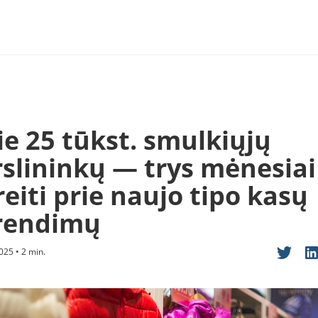
ie 25 tūkst. smulkiųjų
rslininkų — trys mėnesiai
eiti prie naujo tipo kasų
rendimų
025 • 2 min.