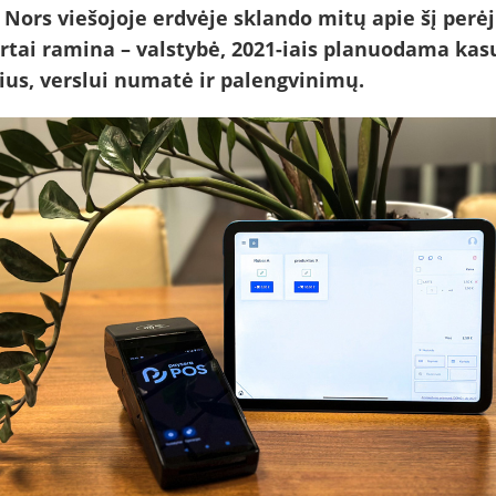
. Nors viešojoje erdvėje sklando mitų apie šį perė
rtai ramina – valstybė, 2021-iais planuodama kas
ius, verslui numatė ir palengvinimų.