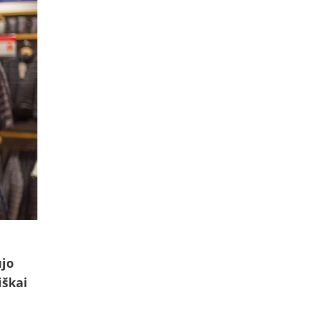
ujo
iškai
i