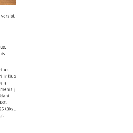
verslai,
ų
us,
ais
riuos
 ir šiuo
iųjų
omenis į
kiant
kst.
25 tūkst.
”, –