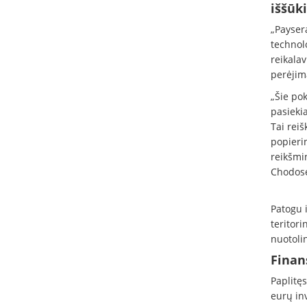
iššūk
„Payser
technolo
reikalav
perėjim
„Šie po
pasiekia
Tai rei
popierin
reikšmi
Chodose
Patogu i
teritori
nuotoli
Finan
Paplitęs
eurų inv