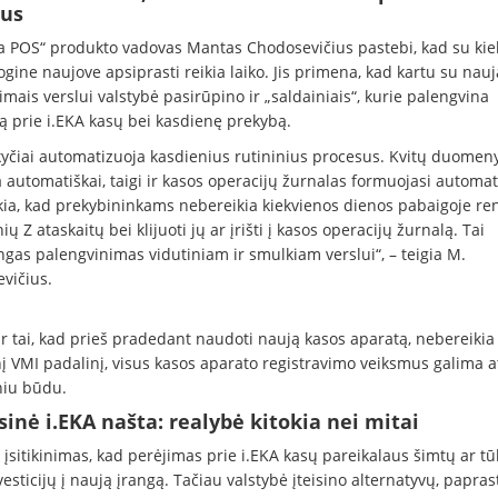
ius
a POS“ produkto vadovas Mantas Chodosevičius pastebi, kad su kie
gine naujove apsiprasti reikia laiko. Jis primena, kad kartu su nauj
imais verslui valstybė pasirūpino ir „saldainiais“, kurie palengvina
ą prie i.EKA kasų bei kasdienę prekybą.
kyčiai automatizuoja kasdienius rutininius procesus. Kvitų duomen
 automatiškai, taigi ir kasos operacijų žurnalas formuojasi automat
škia, kad prekybininkams nebereikia kiekvienos dienos pabaigoje ren
ių Z ataskaitų bei klijuoti jų ar įrišti į kasos operacijų žurnalą. Tai
ngas palengvinimas vidutiniam ir smulkiam verslui“, – teigia M.
vičius.
r tai, kad prieš pradedant naudoti naują kasos aparatą, nebereikia v
nį VMI padalinį, visus kasos aparato registravimo veiksmus galima at
niu būdu.
sinė i.EKA našta: realybė kitokia nei mitai
 įsitikinimas, kad perėjimas prie i.EKA kasų pareikalaus šimtų ar t
esticijų į naują įrangą. Tačiau valstybė įteisino alternatyvų, papras