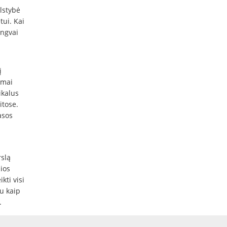
lstybė
ui. Kai
engvai
į
amai
ikalus
itose.
asos
rslą
ios
kti visi
u kaip
.