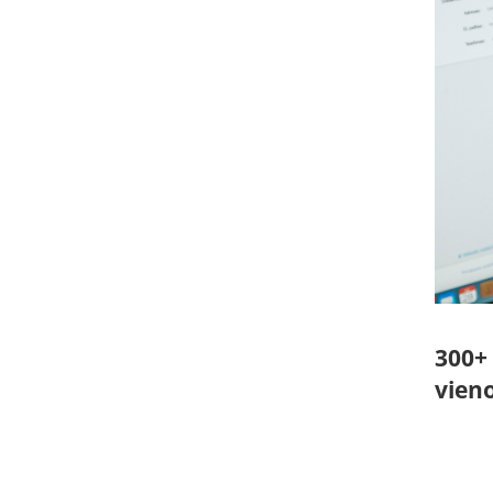
300+ 
vieno