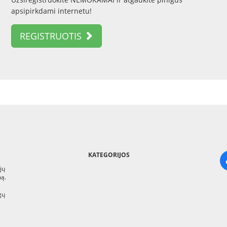
apsipirkdami internetu!
REGISTRUOTIS
KATEGORIJOS
jų
ną.
gų