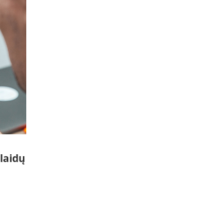
laidų