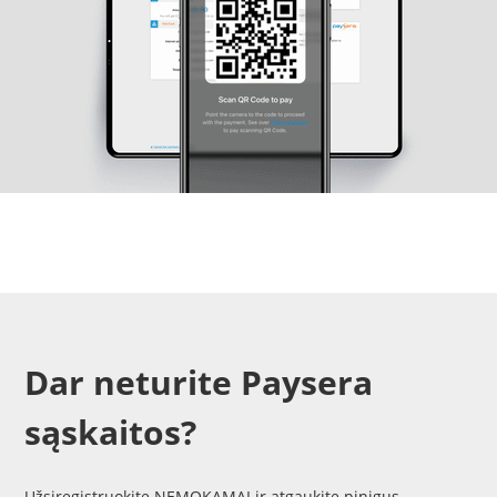
Dar neturite Paysera
sąskaitos?
Užsiregistruokite NEMOKAMAI ir atgaukite pinigus