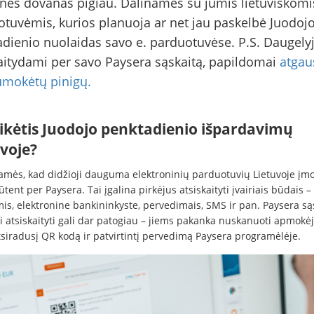
nes dovanas pigiau. Dalinamės su jumis lietuviškomi
tuvėmis, kurios planuoja ar net jau paskelbė Juodoj
dienio nuolaidas savo e. parduotuvėse. P.S. Daugelyj
aitydami per savo Paysera sąskaitą, papildomai
atgaus
umokėtų pinigų.
tikėtis Juodojo penktadienio išpardavimų
voje?
amės, kad didžioji dauguma elektroninių parduotuvių Lietuvoje įm
tent per Paysera. Tai įgalina pirkėjus atsiskaityti įvairiais būdais –
mis, elektronine bankininkyste, pervedimais, SMS ir pan. Paysera są
ai atsiskaityti gali dar patogiau – jiems pakanka nuskanuoti apmokė
tsiradusį QR kodą ir patvirtintį pervedimą Paysera programėlėje.