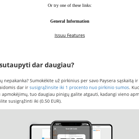
 sutaupyti dar daugiau?
ų nepakanka? Sumokėkite už pirkinius per savo Paysera sąskaitą ir
aidomis dar ir
susigrąžinsite iki 1 procento nuo pirkinio sumos
. Ku
 apmokėjimų, tuo daugiau pinigų galite atgauti, kadangi vieno ap
ite susigrąžinti iki (0.50 EUR).