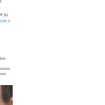
s
o
e jų,
ite ir
okas
skaitos
jimo