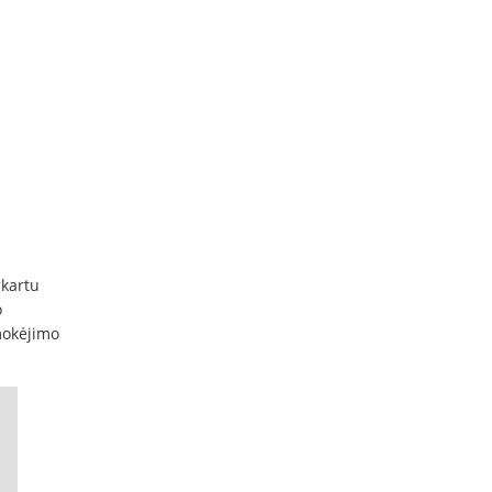
 kartu
o
mokėjimo