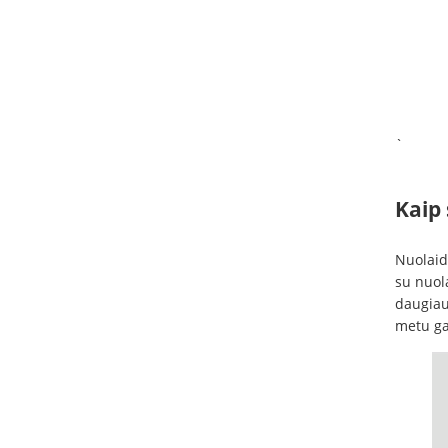
`
Kaip
Nuolaid
su nuol
daugiau
metu gal