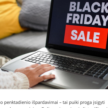
o penktadienio išpardavimai – tai puiki proga įsigyti