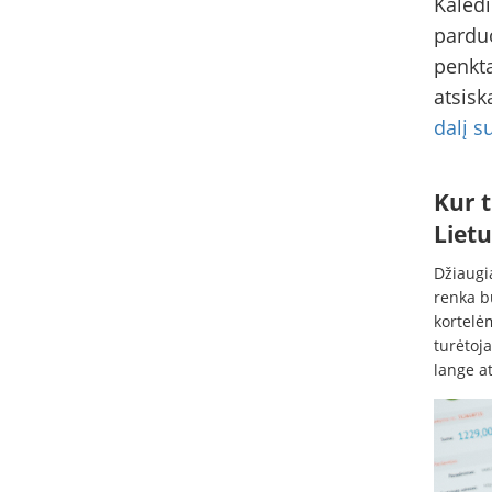
Kalėdi
parduo
penkta
atsisk
dalį s
Kur 
Lietu
Džiaugi
renka bū
kortelė
turėtoj
lange a