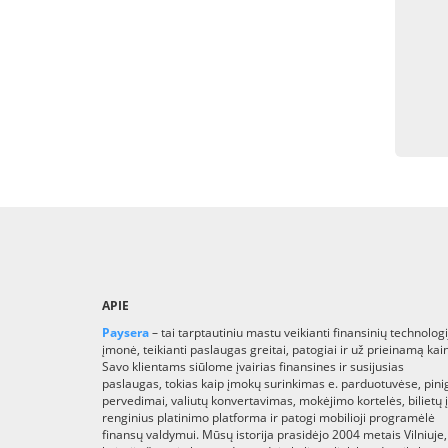
APIE
Paysera
– tai tarptautiniu mastu veikianti finansinių technologi
įmonė, teikianti paslaugas greitai, patogiai ir už prieinamą kai
Savo klientams siūlome įvairias finansines ir susijusias
paslaugas, tokias kaip įmokų surinkimas e. parduotuvėse, pini
pervedimai, valiutų konvertavimas, mokėjimo kortelės, bilietų į
renginius platinimo platforma ir patogi mobilioji programėlė
finansų valdymui. Mūsų istorija prasidėjo 2004 metais Vilniuje,