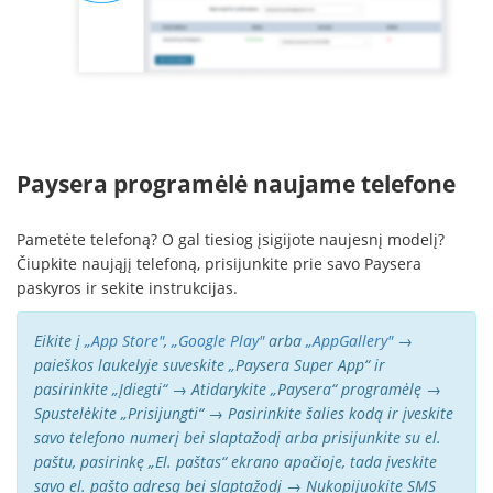
Paysera programėlė naujame telefone
Pametėte telefoną? O gal tiesiog įsigijote naujesnį modelį?
Čiupkite naująjį telefoną, prisijunkite prie savo Paysera
paskyros ir sekite instrukcijas.
Eikite į
„App Store"
,
„Google Play"
arba
„AppGallery"
→
paieškos laukelyje suveskite „Paysera Super App“ ir
pasirinkite „Įdiegti“ → Atidarykite „Paysera“ programėlę →
Spustelėkite „Prisijungti“ → Pasirinkite šalies kodą ir įveskite
savo telefono numerį bei slaptažodį arba prisijunkite su el.
paštu, pasirinkę „El. paštas“ ekrano apačioje, tada įveskite
savo el. pašto adresą bei slaptažodį → Nukopijuokite SMS