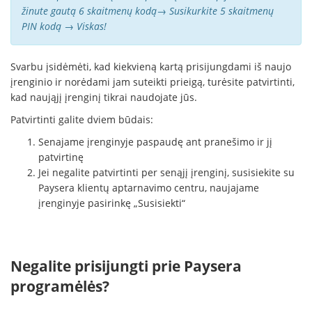
žinute gautą 6 skaitmenų kodą→ Susikurkite 5 skaitmenų
PIN kodą → Viskas!
Svarbu įsidėmėti, kad kiekvieną kartą prisijungdami iš naujo
įrenginio ir norėdami jam suteikti prieigą, turėsite patvirtinti,
kad naująjį įrenginį tikrai naudojate jūs.
Patvirtinti galite dviem būdais:
Senajame įrenginyje paspaudę ant pranešimo ir jį
patvirtinę
Jei negalite patvirtinti per senąjį įrenginį, susisiekite su
Paysera klientų aptarnavimo centru, naujajame
įrenginyje pasirinkę „Susisiekti“
Negalite prisijungti prie Paysera
programėlės?