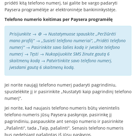
pridėti kitą telefono numerį, tai galite be vargo padaryti
Paysera programėlėje ar elektroninėje bankininkystėje.
Telefono numerio keitimas per Paysera programėlę
Prisijunkite → ⚙️ → Nustatymuose spauskite „Peržiūrėti
mano profilį“ → „Susieti telefono numeriai“, „Pridėti telefono
numerį“ → Pasirinkite savo šalies kodą ir įveskite telefono
numerį → Tęsti → Nukopijuokite SMS žinute gautą 6
skaitmenų kodą → Patvirtinkite savo telefono numerį,
įvesdami gautą 6 skaitmenų kodą.
Jei norite naująjį telefono numerį padaryti pagrindiniu,
spustelėkite jį ir pasirinkite „Nustatyti kaip pagrindinį telefono
numerį“.
Jei norite, kad naujasis telefono numeris būtų vienintelis
telefono numeris jūsų Paysera paskyroje, pasirinkę jį
pagrindiniu, paspauskite ant senojo numerio ir pasirinkite
„Pašalinti“, tada „Taip, pašalinti“. Senasis telefono numeris
bus nedelsiant pašalintas iš jūsų paskyros.