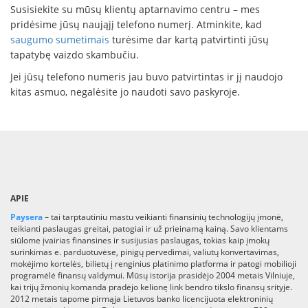
Susisiekite su mūsų klientų aptarnavimo centru – mes
pridėsime jūsų naująjį telefono numerį. Atminkite, kad
saugumo sumetimais
turėsime dar kartą patvirtinti jūsų
tapatybę vaizdo skambučiu.
Jei jūsų telefono numeris jau buvo patvirtintas ir jį naudojo
kitas asmuo, negalėsite jo naudoti savo paskyroje.
APIE
Paysera
– tai tarptautiniu mastu veikianti finansinių technologijų įmonė,
teikianti paslaugas greitai, patogiai ir už prieinamą kainą. Savo klientams
siūlome įvairias finansines ir susijusias paslaugas, tokias kaip įmokų
surinkimas e. parduotuvėse, pinigų pervedimai, valiutų konvertavimas,
mokėjimo kortelės, bilietų į renginius platinimo platforma ir patogi mobilioji
programėlė finansų valdymui. Mūsų istorija prasidėjo 2004 metais Vilniuje,
kai trijų žmonių komanda pradėjo kelionę link bendro tikslo finansų srityje.
2012 metais tapome pirmąja Lietuvos banko licencijuota elektroninių