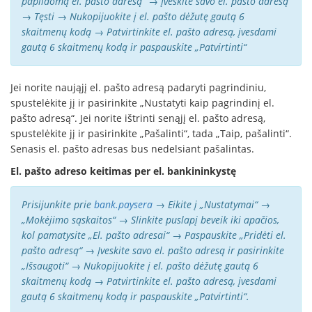
papildomą el. pašto adresą“ → Įveskite savo el. pašto adresą
→ Tęsti → Nukopijuokite į el. pašto dėžutę gautą 6
skaitmenų kodą → Patvirtinkite el. pašto adresą, įvesdami
gautą 6 skaitmenų kodą ir paspauskite „Patvirtinti“
Jei norite naująjį el. pašto adresą padaryti pagrindiniu,
spustelėkite jį ir pasirinkite „Nustatyti kaip pagrindinį el.
pašto adresą“. Jei norite ištrinti senąjį el. pašto adresą,
spustelėkite jį ir pasirinkite „Pašalinti“, tada „Taip, pašalinti“.
Senasis el. pašto adresas bus nedelsiant pašalintas.
El. pašto adreso keitimas per el. bankininkystę
Prisijunkite prie
bank.paysera
→ Eikite į „Nustatymai“ →
„Mokėjimo sąskaitos“ → Slinkite puslapį beveik iki apačios,
kol pamatysite „El. pašto adresai“ → Paspauskite „Pridėti el.
pašto adresą“ → Įveskite savo el. pašto adresą ir pasirinkite
„Išsaugoti“ → Nukopijuokite į el. pašto dėžutę gautą 6
skaitmenų kodą → Patvirtinkite el. pašto adresą, įvesdami
gautą 6 skaitmenų kodą ir paspauskite „Patvirtinti“.