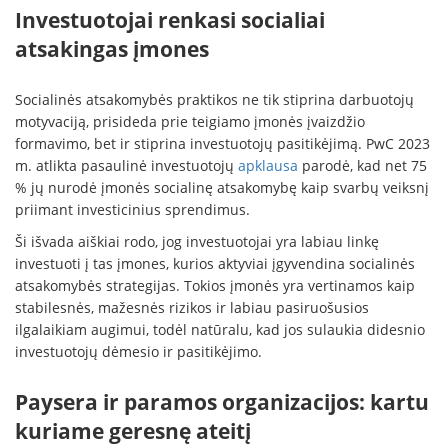
Investuotojai renkasi socialiai
atsakingas įmones
Socialinės atsakomybės praktikos ne tik stiprina darbuotojų
motyvaciją, prisideda prie teigiamo įmonės įvaizdžio
formavimo, bet ir stiprina investuotojų pasitikėjimą. PwC 2023
m. atlikta pasaulinė investuotojų
apklausa
parodė, kad net 75
% jų nurodė įmonės socialinę atsakomybę kaip svarbų veiksnį
priimant investicinius sprendimus.
Ši išvada aiškiai rodo, jog investuotojai yra labiau linkę
investuoti į tas įmones, kurios aktyviai įgyvendina socialinės
atsakomybės strategijas. Tokios įmonės yra vertinamos kaip
stabilesnės, mažesnės rizikos ir labiau pasiruošusios
ilgalaikiam augimui, todėl natūralu, kad jos sulaukia didesnio
investuotojų dėmesio ir pasitikėjimo.
Paysera ir paramos organizacijos: kartu
kuriame geresnę ateitį