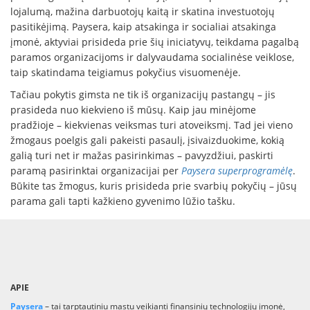
lojalumą, mažina darbuotojų kaitą ir skatina investuotojų
pasitikėjimą. Paysera, kaip atsakinga ir socialiai atsakinga
įmonė, aktyviai prisideda prie šių iniciatyvų, teikdama pagalbą
paramos organizacijoms ir dalyvaudama socialinėse veiklose,
taip skatindama teigiamus pokyčius visuomenėje.
Tačiau pokytis gimsta ne tik iš organizacijų pastangų – jis
prasideda nuo kiekvieno iš mūsų. Kaip jau minėjome
pradžioje – kiekvienas veiksmas turi atoveiksmį. Tad jei vieno
žmogaus poelgis gali pakeisti pasaulį, įsivaizduokime, kokią
galią turi net ir mažas pasirinkimas – pavyzdžiui, paskirti
paramą pasirinktai organizacijai per
Paysera superprogramėlę
.
Būkite tas žmogus, kuris prisideda prie svarbių pokyčių – jūsų
parama gali tapti kažkieno gyvenimo lūžio tašku.
APIE
Paysera
– tai tarptautiniu mastu veikianti finansinių technologijų įmonė,