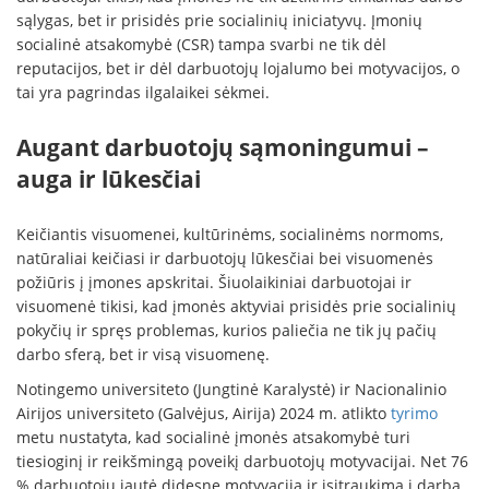
sąlygas, bet ir prisidės prie socialinių iniciatyvų. Įmonių
socialinė atsakomybė (CSR) tampa svarbi ne tik dėl
reputacijos, bet ir dėl darbuotojų lojalumo bei motyvacijos, o
tai yra pagrindas ilgalaikei sėkmei.
Augant darbuotojų sąmoningumui –
auga ir lūkesčiai
Keičiantis visuomenei, kultūrinėms, socialinėms normoms,
natūraliai keičiasi ir darbuotojų lūkesčiai bei visuomenės
požiūris į įmones apskritai. Šiuolaikiniai darbuotojai ir
visuomenė tikisi, kad įmonės aktyviai prisidės prie socialinių
pokyčių ir spręs problemas, kurios paliečia ne tik jų pačių
darbo sferą, bet ir visą visuomenę.
Notingemo universiteto (Jungtinė Karalystė) ir Nacionalinio
Airijos universiteto (Galvėjus, Airija) 2024 m. atlikto
tyrimo
metu nustatyta, kad socialinė įmonės atsakomybė turi
tiesioginį ir reikšmingą poveikį darbuotojų motyvacijai. Net 76
% darbuotojų jautė didesnę motyvaciją ir įsitraukimą į darbą,