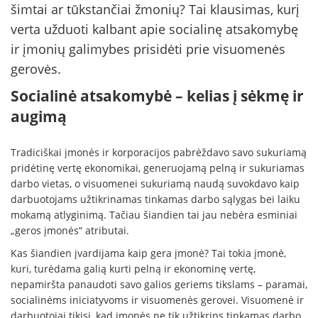
šimtai ar tūkstančiai žmonių? Tai klausimas, kurį
verta užduoti kalbant apie socialinę atsakomybę
ir įmonių galimybes prisidėti prie visuomenės
gerovės.
Socialinė atsakomybė – kelias į sėkmę ir
augimą
Tradiciškai įmonės ir korporacijos pabrėždavo savo sukuriamą
pridėtinę vertę ekonomikai, generuojamą pelną ir sukuriamas
darbo vietas, o visuomenei sukuriamą naudą suvokdavo kaip
darbuotojams užtikrinamas tinkamas darbo sąlygas bei laiku
mokamą atlyginimą. Tačiau šiandien tai jau nebėra esminiai
„geros įmonės“ atributai.
Kas šiandien įvardijama kaip gera įmonė? Tai tokia įmonė,
kuri, turėdama galią kurti pelną ir ekonominę vertę,
nepamiršta panaudoti savo galios geriems tikslams – paramai,
socialinėms iniciatyvoms ir visuomenės gerovei. Visuomenė ir
darbuotojai tikisi, kad įmonės ne tik užtikrins tinkamas darbo