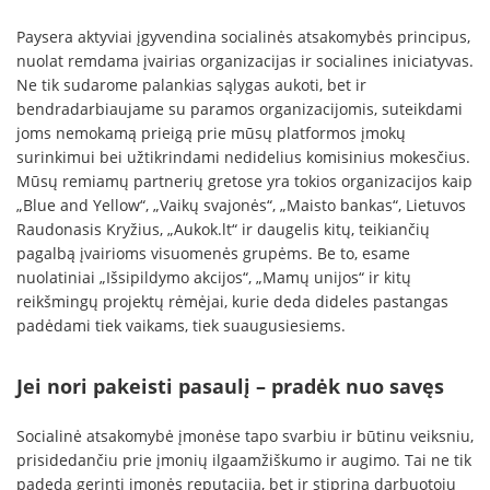
Paysera aktyviai įgyvendina socialinės atsakomybės principus,
nuolat remdama įvairias organizacijas ir socialines iniciatyvas.
Ne tik sudarome palankias sąlygas aukoti, bet ir
bendradarbiaujame su paramos organizacijomis, suteikdami
joms nemokamą prieigą prie mūsų platformos įmokų
surinkimui bei užtikrindami nedidelius komisinius mokesčius.
Mūsų remiamų partnerių gretose yra tokios organizacijos kaip
„Blue and Yellow“, „Vaikų svajonės“, „Maisto bankas“, Lietuvos
Raudonasis Kryžius, „Aukok.lt“ ir daugelis kitų, teikiančių
pagalbą įvairioms visuomenės grupėms. Be to, esame
nuolatiniai „Išsipildymo akcijos“, „Mamų unijos“ ir kitų
reikšmingų projektų rėmėjai, kurie deda dideles pastangas
padėdami tiek vaikams, tiek suaugusiesiems.
Jei nori pakeisti pasaulį – pradėk nuo savęs
Socialinė atsakomybė įmonėse tapo svarbiu ir būtinu veiksniu,
prisidedančiu prie įmonių ilgaamžiškumo ir augimo. Tai ne tik
padeda gerinti įmonės reputaciją, bet ir stiprina darbuotojų