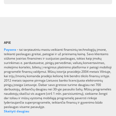
APIE
Paysera
– tai tarptautiniu mastu veikianti finansinių technologijų įmonė,
teikianti paslaugas greitai, patogiai ir už prieinamą kainą. Savo klientams
siūlome įvairias finansines ir susijusias paslaugas, tokias kaip įmokų
surinkimas e. parduotuvėse, pinigų pervedimai, valiutų konvertavimas,
mokėjimo kortelės, bilietų į renginius platinimo platforma ir patogi mobilioji
programėlė finansų valdymui. Mūsų istorija prasidėjo 2004 metais Vilniuje,
kai trijų žmonių komanda pradėjo kelionę link bendro tikslo finansų srityje.
2012 metais tapome pirmąja Lietuvos banko licencijuota elektroninių
pinigų įstaiga Lietuvoje. Dabar savo gretose turime daugiau nei 700
darbuotojų, dirbančių daugiau nei 30-yje pasaulio šalių. Mūsų programėlės
naudotojų skaičiui vis augant (virš 1 mln. parsisiuntimų), siekiame žengti
dar toliau ir mūsų vystomą mobiliąją programelę paversti rinkoje
lyderiaujančia superprogramėle, teikiančia finansų ir gyvenimo būdo
paslaugas visame pasaulyje.
Skaityti daugiau