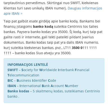
tarptautinius pervedimus. Skirtingai nuo SWIFT, kiekvienas
klientas turi savo unikalų IBAN numerį.
Daugiau informacijos
apie IBAN >
Taip pat galbūt esate girdėję apie banko kodą. Bankams bei
finansų įstaigoms
banko kodą
suteikia Centrinis tos šalies
bankas. Paysera banko kodas yra 35000. Šį kodą, kurį taip pat
galite rasti ir internete, gali tekti pateikti pildant įvairius
dokumentus. Banko kodas taip pat yra dalis IBAN numerio,
kurį suteikia kiekvienas bankas, pvz., LT11
3500 0
111 1111
1111 – banko kodas šiuo atveju yra 35000.
INFORMACIJOS LENTELĖ
SWIFT
–
S
ociety for
W
orldwide
I
nterbank
F
inancial
T
elecommunication
BIC
–
B
usiness
I
dentifier
C
ode
IBAN
–
I
nternational
B
ank
A
ccount
N
umber
Banko kodas
– 5 skaitmenų kodas, suteikiamas Centrinio
banko .