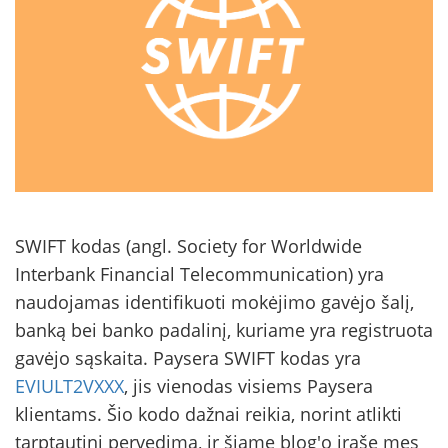
SWIFT kodas (angl. Society for Worldwide
Interbank Financial Telecommunication) yra
naudojamas identifikuoti mokėjimo gavėjo šalį,
banką bei banko padalinį, kuriame yra registruota
gavėjo sąskaita. Paysera SWIFT kodas yra
EVIULT2VXXX
, jis vienodas visiems Paysera
klientams. Šio kodo dažnai reikia, norint atlikti
tarptautinį pervedimą, ir šiame blog'o įraše mes