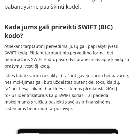
pabandysime paaiškinti kodėl.
Kada jums gali prireikti SWIFT (BIC)
kodo?
Atliekant tarptautinį pervedimą, jūsų gali paprašyti įvesti
SWIFT kodą. Pildant tarptautinio pervedimo formą, bet
nenurodžius SWIFT kodo, pasirodys pranešimas apie klaidą su
prašymu įvesti šį kodą.
Išties labai svarbu nesuklysti rašant gavėjo vardą bei pavardę,
nes mokėjimas gali būti uždelstas būtent dėl tokių klaidų,
tačiau, tiesą sakant, bankinės sistemos pirmiausia žiūri į
tokius identifikatorius kaip SWIFT kodas. Tai padeda
mokėjimams greičiau pasiekti gavėjus ir finansinėms
sistemoms bendrauti tarpusavyje.