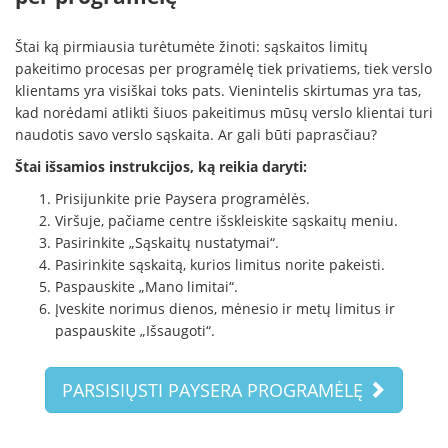
Štai ką pirmiausia turėtumėte žinoti: sąskaitos limitų
pakeitimo procesas per programėlę tiek privatiems, tiek verslo
klientams yra visiškai toks pats. Vienintelis skirtumas yra tas,
kad norėdami atlikti šiuos pakeitimus mūsų verslo klientai turi
naudotis savo verslo sąskaita. Ar gali būti paprasčiau?
Štai išsamios instrukcijos, ką reikia daryti:
Prisijunkite prie Paysera programėlės.
Viršuje, pačiame centre išskleiskite sąskaitų meniu.
Pasirinkite „Sąskaitų nustatymai“.
Pasirinkite sąskaitą, kurios limitus norite pakeisti.
Paspauskite „Mano limitai“.
Įveskite norimus dienos, mėnesio ir metų limitus ir
paspauskite „Išsaugoti“.
PARSISIŲSTI PAYSERA PROGRAMĖLĘ