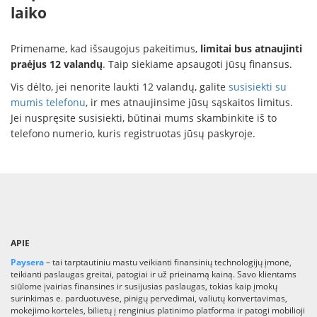
laiko
Primename, kad išsaugojus pakeitimus,
limitai bus atnaujinti
praėjus 12 valandų
. Taip siekiame apsaugoti jūsų finansus.
Vis dėlto, jei nenorite laukti 12 valandų, galite
susisiekti su
mumis telefonu
, ir mes atnaujinsime jūsų sąskaitos limitus.
Jei nuspręsite susisiekti, būtinai mums skambinkite iš to
telefono numerio, kuris registruotas jūsų paskyroje.
APIE
Paysera
– tai tarptautiniu mastu veikianti finansinių technologijų įmonė,
teikianti paslaugas greitai, patogiai ir už prieinamą kainą. Savo klientams
siūlome įvairias finansines ir susijusias paslaugas, tokias kaip įmokų
surinkimas e. parduotuvėse, pinigų pervedimai, valiutų konvertavimas,
mokėjimo kortelės, bilietų į renginius platinimo platforma ir patogi mobilioji