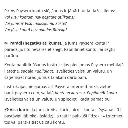
Pirms Paysera konta slēgšanas ir jāpārbauda dažas lietas:
Vai jūsu kontam nav negatīvs atlikums?
Vai jums ir Visa maksājumu karte?
Vai jūsu kontā nav naudas līdzekļi?
💸
Parādi (negatīvs atlikums).
Ja jums Paysera kontā ir
parāds, jūs to nevarēsiet slēgt. Papildiniet kontu, lai segtu
parādu.
Konta papildināšanas instrukcijas pieejamas Paysera mobilajā
lietotnē, sadaļā
Papildināt
. Izvēlieties valsti un valūtu, un
saņemsiet norādījumus tālākām darbībām.
Instrukcijas pieejamas arī Paysera internetbankā, vietnē
bank.paysera.com, sadaļā
Konti un kartes
>
Papildināt kontu
.
Izvēlieties valsti un valūtu un spiediet "Rādīt pamācību".
💳
Visa karte
. Ja jums ir Visa karte, pirms konta slēgšanas tā ir
pastāvīgi jābloķē (jāslēdz). Ja tajā ir palikuši līdzekļi – izņemiet
tos vai pārskaitiet uz citu kontu.