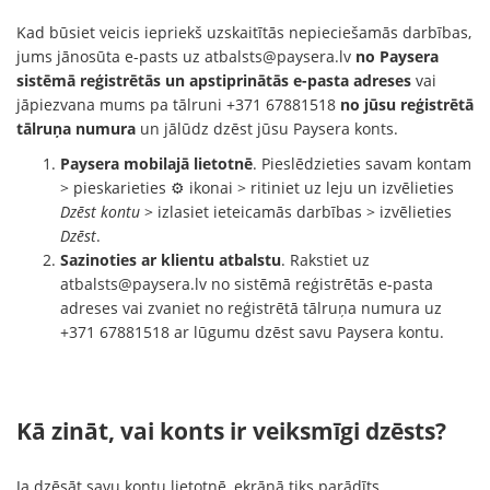
Kad būsiet veicis iepriekš uzskaitītās nepieciešamās darbības,
jums jānosūta e-pasts uz
atbalsts@paysera.lv
no Paysera
sistēmā reģistrētās un apstiprinātās e-pasta adreses
vai
jāpiezvana mums pa tālruni +371 67881518
no jūsu reģistrētā
tālruņa numura
un jālūdz dzēst jūsu Paysera konts.
Paysera mobilajā lietotnē
. Pieslēdzieties savam kontam
> pieskarieties ⚙️ ikonai > ritiniet uz leju un izvēlieties
Dzēst kontu
> izlasiet ieteicamās darbības > izvēlieties
Dzēst
.
Sazinoties ar klientu atbalstu
. Rakstiet uz
atbalsts@paysera.lv
no sistēmā reģistrētās e-pasta
adreses vai zvaniet no reģistrētā tālruņa numura uz
+371 67881518 ar lūgumu dzēst savu Paysera kontu.
Kā zināt, vai konts ir veiksmīgi dzēsts?
Ja dzēsāt savu kontu lietotnē, ekrānā tiks parādīts