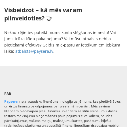
Visbeidzot – kā mēs varam
pilnveidoties?
🤝
Nekautrējieties pateikt mums konta slēgšanas iemeslu! Vai
jums trūka kādu pakalpojumu? Vai mūsu atbalsts nebija
pietiekami efektīvs? Gaidīsim e-pastu ar ieteikumiem jebkurā
laikā:
atbalsts@paysera.lv
.
PAR
Paysera
ir starptautisks finanšu tehnoloģiju uzņēmums, kas piedāvā ātrus
un ērtus finanšu pakalpojumus par pieejamām cenām. Mēs saviem
klientiem piedāvājam plašu finanšu un ar tiem saistītu risinājumu klāstu,
tostarp maksājumu pieņemšanas pakalpojumus e-veikaliem, naudas
pārskaitījumus, valūtas maiņu, maksājumu kartes, pasākumu biļešu
tirdzniecības platformu un augstākā līmeņa, lietotājam draudzīgu mobilo