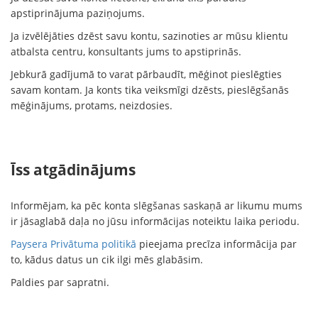
apstiprinājuma paziņojums.
Ja izvēlējāties dzēst savu kontu, sazinoties ar mūsu klientu
atbalsta centru, konsultants jums to apstiprinās.
Jebkurā gadījumā to varat pārbaudīt, mēģinot pieslēgties
savam kontam. Ja konts tika veiksmīgi dzēsts, pieslēgšanās
mēģinājums, protams, neizdosies.
Īss atgādinājums
Informējam, ka pēc konta slēgšanas saskaņā ar likumu mums
ir jāsaglabā daļa no jūsu informācijas noteiktu laika periodu.
Paysera Privātuma politikā
pieejama precīza informācija par
to, kādus datus un cik ilgi mēs glabāsim.
Paldies par sapratni.