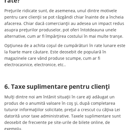
rate?
Prețurile ridicate sunt, de asemenea, unul dintre motivele
pentru care clienții se pot răzgândi chiar înainte de a încheia
afacerea. Chiar dacă comercianții au adesea un impact redus
asupra prețurilor produselor, pot oferi întotdeauna unele
alternative, cum ar fi împărțirea costului în mai multe tranșe.
Opțiunea de a achita coșul de cumpărături în rate lunare este
la foarte mare căutare. Este deosebit de populară în
magazinele care vând produse scumpe, cum ar fi
electrocasnice, electronice, etc..
6. Taxe suplimentare pentru clienți
Mulți dintre noi am întânit situații în care ați adăugat un
produs de o anumită valoare în coș și, după completarea
tuturor informațiilor solicitate, prețul a crescut cu câțiva Lei
datorită unor taxe administrative. Taxele suplimentare sunt
deosebit de frecvente pe site-urile de bilete online, de
exemplu.