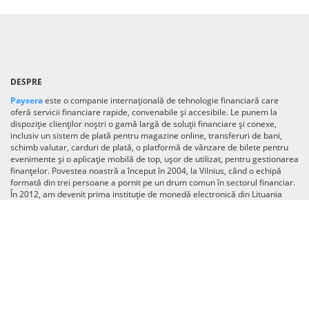
DESPRE
Paysera
este o companie internațională de tehnologie financiară care
oferă servicii financiare rapide, convenabile și accesibile. Le punem la
dispoziție clienților noștri o gamă largă de soluții financiare și conexe,
inclusiv un sistem de plată pentru magazine online, transferuri de bani,
schimb valutar, carduri de plată, o platformă de vânzare de bilete pentru
evenimente și o aplicație mobilă de top, ușor de utilizat, pentru gestionarea
finanțelor. Povestea noastră a început în 2004, la Vilnius, când o echipă
formată din trei persoane a pornit pe un drum comun în sectorul financiar.
În 2012, am devenit prima instituție de monedă electronică din Lituania
licențiată de Banca Lituaniei. Astăzi, suntem o echipă de 700 de angajați
care activează în 30 de țări din întreaga lume. Cu peste un milion de
descărcări ale aplicației și o bază de utilizatori în continuă creștere, ne
angajăm să depășim limitele și să transformăm aplicația noastră într-o
super-aplicație de referință în industrie, care oferă servicii financiare și de
lifestyle în toată lumea.
Citește mai mult