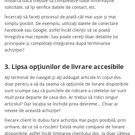
întoarcă dacă trebuie să completeze toate informațiile
solicitate, să își verifice datele de contact, etc.
Încercați să faceți procesul de plată cât mai ușor și mai
simplu posibil. De exemplu, utilizați datele de conectare
Facebook sau Google, astfel încât clienții să se poată
înregistra mai repede. Sau poate cereți doar detaliile lor
principale și completați integrarea după terminarea
achiziției?
3. Lipsa opțiunilor de livrare accesibile
Ați terminat de navigat și ați adăugat articole în coșul dvs.
doar pentru a vă da seama că opțiunile de livrare disponibile
sunt scumpe sau că punctele de ridicare a coletelor lor sunt
mult prea departe de casa dvs. Ar trebui să ridici singur
articolul? Dar locația se închide prea devreme... Chiar ai
nevoie de această achiziție?
Fiecare client în dubiu face achiziția mai puțin posibilă, prin
urmare, de ce să o riscăm? Există multe companii de livrare
disponibile, astfel încât limitarea clientului dvs. la doar câteva