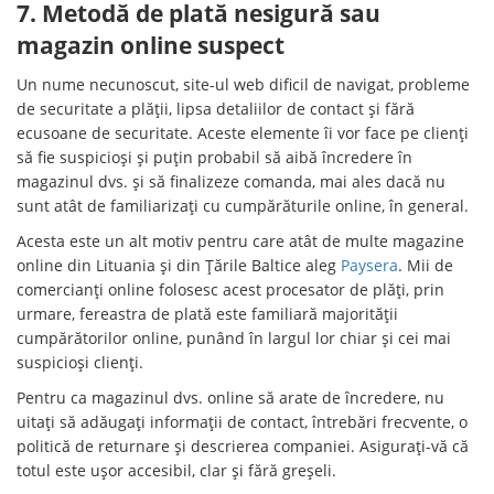
7. Metodă de plată nesigură sau
magazin online suspect
Un nume necunoscut, site-ul web dificil de navigat, probleme
de securitate a plății, lipsa detaliilor de contact și fără
ecusoane de securitate. Aceste elemente îi vor face pe clienți
să fie suspicioși și puțin probabil să aibă încredere în
magazinul dvs. și să finalizeze comanda, mai ales dacă nu
sunt atât de familiarizați cu cumpărăturile online, în general.
Acesta este un alt motiv pentru care atât de multe magazine
online din Lituania și din Țările Baltice aleg
Paysera
. Mii de
comercianți online folosesc acest procesator de plăți, prin
urmare, fereastra de plată este familiară majorității
cumpărătorilor online, punând în largul lor chiar și cei mai
suspicioși clienți.
Pentru ca magazinul dvs. online să arate de încredere, nu
uitați să adăugați informații de contact, întrebări frecvente, o
politică de returnare și descrierea companiei. Asigurați-vă că
totul este ușor accesibil, clar și fără greșeli.