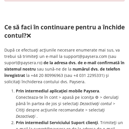
Ce să faci în continuare pentru a închide
contul?
❌
După ce efectuați acțiunile necesare enumerate mai sus, va
trebui să trimiteți un e-mail la
support@paysera.com
(sau
suport@paysera.ro
)
de la adresa dvs. de e-mail confirmată în
sistemul nostru
sau sună-ne de la
numărul dvs. de telefon
înregistrat
la +44 20 80996963 (sau +4 031 2295331) și
solicitați închiderea contului dvs. Paysera.
Prin intermediul aplicației mobile Paysera
.
Conecteaza-te în cont > apasă pe iconița ⚙️ > derulați
până în partea de jos și selectați
Dezactivați contul
>
Citiți despre acțiunile recomandate > selectați
Dezactivați
.
Prin intermediul Serviciului Suport clienți
. Trimiteți un
e-mail la
suport@paysera.ro
de la adresa de e-mail