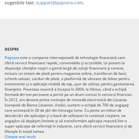
sugestiile tale:
support@paysera.com
.
DESPRE
Paysera
este o companie internațională de tehnologie financiară care
oferă servicii financiare rapide, convenabile și accesibile. Le punem la
dispoziție clienților noștri o gamă largă de soluții financiare și conexe,
inclusiv un sistem de plată pentru magazine online, transferuri de bani,
schimb valutar, carduri de plată, o platformă de vânzare de bilete pentru
evenimente și o aplicație mobilă de top, ușor de utilizat, pentru gestionarea
finanțelor. Povestea noastră a început în 2004, la Vilnius, când o echipă
formată din trei persoane a pornit pe un drum comun în sectorul financiar.
În 2012, am devenit prima instituție de monedă electronică din Lituania
licențiată de Banca Lituaniei. Astăzi, suntem o echipă de 700 de angajați
care activează în 30 de țări din întreaga lume. Cu peste un milion de
descărcări ale aplicației și o bază de utilizatori în continuă creștere, ne
angajăm să depășim limitele și să transformăm aplicația noastră într-o
super-aplicație de referință în industrie, care oferă servicii financiare și de
lifestyle în toată lumea.
Citește mai mult