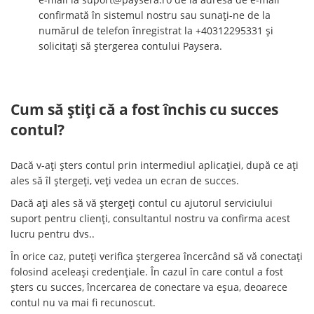
confirmată în sistemul nostru sau sunați-ne de la
numărul de telefon înregistrat la +40312295331 și
solicitați să ștergerea contului Paysera.
Cum să știți că a fost închis cu succes
contul?
Dacă v-ați șters contul prin intermediul aplicației, după ce ați
ales să îl ștergeți, veți vedea un ecran de succes.
Dacă ați ales să vă ștergeți contul cu ajutorul serviciului
suport pentru clienți, consultantul nostru va confirma acest
lucru pentru dvs..
În orice caz, puteți verifica ștergerea încercând să vă conectați
folosind aceleași credențiale. În cazul în care contul a fost
șters cu succes, încercarea de conectare va eșua, deoarece
contul nu va mai fi recunoscut.