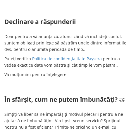
Declinare a răspunderii
Doar pentru a vă anunța că, atunci când vă închideți contul,
suntem obligați prin lege să păstrăm unele dintre informațiile
dvs. pentru o anumită perioadă de timp..
Puteți verifica
Politica de confidențialitate Paysera
pentru a
vedea exact ce date vom păstra și cât timp le vom păstra..
Vă mulțumim pentru înțelegere.
În sfârșit, cum ne putem îmbunătăți?
🤝
Simțiți-vă liber să ne împărtășiți motivul plecării pentru a ne
ajuta să ne îmbunătățim. V-a lipsit vreun serviciu? Sprijinul
nostru nu a fost eficient? Trimite-ne oricând un e-mail cu