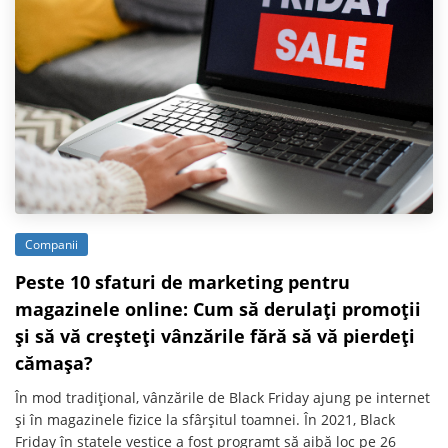
Companii
Peste 10 sfaturi de marketing pentru
magazinele online: Cum să derulați promoții
și să vă creșteți vânzările fără să vă pierdeți
cămașa?
În mod tradițional, vânzările de Black Friday ajung pe internet
și în magazinele fizice la sfârșitul toamnei. În 2021, Black
Friday în statele vestice a fost programt să aibă loc pe 26