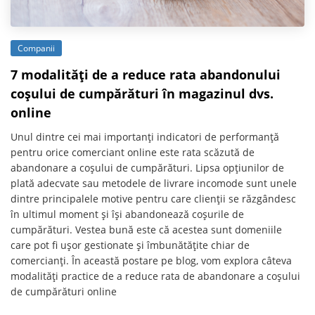
Companii
7 modalități de a reduce rata abandonului
coșului de cumpărături în magazinul dvs.
online
Unul dintre cei mai importanți indicatori de performanță
pentru orice comerciant online este rata scăzută de
abandonare a coșului de cumpărături. Lipsa opțiunilor de
plată adecvate sau metodele de livrare incomode sunt unele
dintre principalele motive pentru care clienții se răzgândesc
în ultimul moment și își abandonează coșurile de
cumpărături. Vestea bună este că acestea sunt domeniile
care pot fi ușor gestionate și îmbunătățite chiar de
comercianți. În această postare pe blog, vom explora câteva
modalități practice de a reduce rata de abandonare a coșului
de cumpărături online