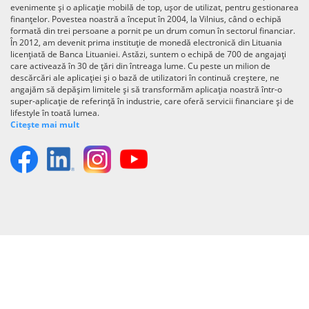
evenimente și o aplicație mobilă de top, ușor de utilizat, pentru gestionarea
finanțelor. Povestea noastră a început în 2004, la Vilnius, când o echipă
formată din trei persoane a pornit pe un drum comun în sectorul financiar.
În 2012, am devenit prima instituție de monedă electronică din Lituania
licențiată de Banca Lituaniei. Astăzi, suntem o echipă de 700 de angajați
care activează în 30 de țări din întreaga lume. Cu peste un milion de
descărcări ale aplicației și o bază de utilizatori în continuă creștere, ne
angajăm să depășim limitele și să transformăm aplicația noastră într-o
super-aplicație de referință în industrie, care oferă servicii financiare și de
lifestyle în toată lumea.
Citește mai mult