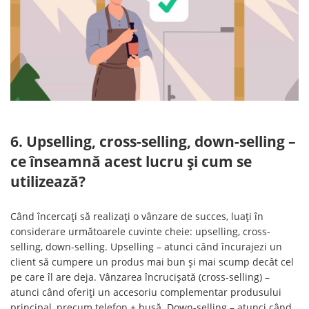
6. Upselling, cross-selling, down-selling –
ce înseamnă acest lucru și cum se
utilizează?
Când încercați să realizați o vânzare de succes, luați în
considerare următoarele cuvinte cheie: upselling, cross-
selling, down-selling. Upselling – atunci când încurajezi un
client să cumpere un produs mai bun și mai scump decât cel
pe care îl are deja. Vânzarea încrucișată (cross-selling) –
atunci când oferiți un accesoriu complementar produsului
principal, precum telefon + husă. Down-selling – atunci când