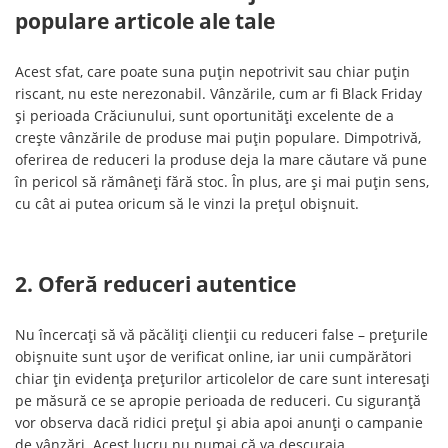
populare articole ale tale
Acest sfat, care poate suna puțin nepotrivit sau chiar puțin
riscant, nu este nerezonabil. Vânzările, cum ar fi Black Friday
și perioada Crăciunului, sunt oportunități excelente de a
crește vânzările de produse mai puțin populare. Dimpotrivă,
oferirea de reduceri la produse deja la mare căutare vă pune
în pericol să rămâneți fără stoc. În plus, are și mai puțin sens,
cu cât ai putea oricum să le vinzi la prețul obișnuit.
2. Oferă reduceri autentice
Nu încercați să vă păcăliți clienții cu reduceri false – prețurile
obișnuite sunt ușor de verificat online, iar unii cumpărători
chiar țin evidența prețurilor articolelor de care sunt interesați
pe măsură ce se apropie perioada de reduceri. Cu siguranță
vor observa dacă ridici prețul și abia apoi anunți o campanie
de vânzări. Acest lucru nu numai că va descuraja