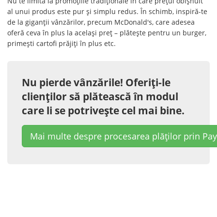
Nu te limita la promoțiile tradiționale în care prețul obișnuit
al unui produs este pur și simplu redus. În schimb, inspiră-te
de la giganții vânzărilor, precum McDonald's, care adesea
oferă ceva în plus la același preț – plătește pentru un burger,
primești cartofi prăjiți în plus etc.
Nu pierde vânzările! Oferiți-le
clienților să plătească în modul
care li se potrivește cel mai bine.
Mai multe despre procesarea plăților prin Pa