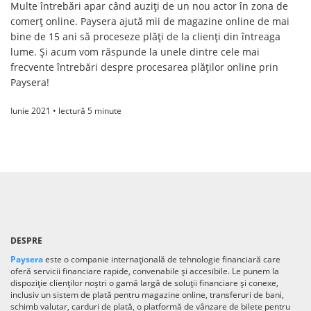
Multe întrebări apar când auziți de un nou actor în zona de
comerț online. Paysera ajută mii de magazine online de mai
bine de 15 ani să proceseze plăți de la clienți din întreaga
lume. Și acum vom răspunde la unele dintre cele mai
frecvente întrebări despre procesarea plăților online prin
Paysera!
Iunie 2021 • lectură 5 minute
DESPRE
Paysera
este o companie internațională de tehnologie financiară care
oferă servicii financiare rapide, convenabile și accesibile. Le punem la
dispoziție clienților noștri o gamă largă de soluții financiare și conexe,
inclusiv un sistem de plată pentru magazine online, transferuri de bani,
schimb valutar, carduri de plată, o platformă de vânzare de bilete pentru