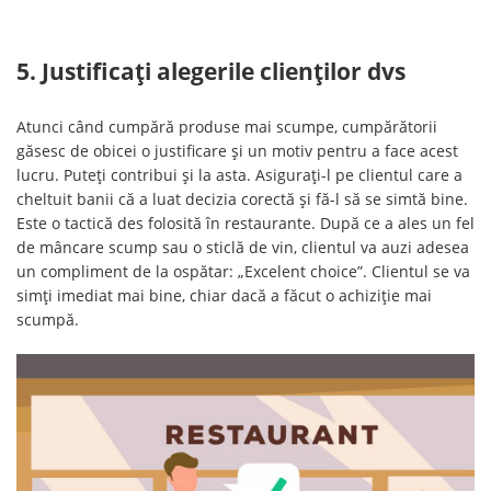
5. Justificați alegerile clienților dvs
Atunci când cumpără produse mai scumpe, cumpărătorii
găsesc de obicei o justificare și un motiv pentru a face acest
lucru. Puteți contribui și la asta. Asigurați-l pe clientul care a
cheltuit banii că a luat decizia corectă și fă-l să se simtă bine.
Este o tactică des folosită în restaurante. După ce a ales un fel
de mâncare scump sau o sticlă de vin, clientul va auzi adesea
un compliment de la ospătar: „Excelent choice”. Clientul se va
simți imediat mai bine, chiar dacă a făcut o achiziție mai
scumpă.