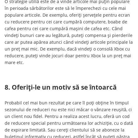
O strategie utilîă este de a vinde articole mai puțin populare
în perioada sărbătorilor este să le împerechezi cu cele mai
populare articole. De exemplu, oferiți șervețele pentru ecran
cu reducere pentru cei care cumpără computere, boabe de
cafea pentru cei care cumpără mașini de cafea etc. Când
vindeți bunuri care au legătură, puteți compensa și pierderile
care ar putea apărea atunci când vindeți articole principale la
un preț mai mic. De exemplu, dacă vindeți o consolă Xbox cu
reducere, puteți vinde jocuri doar pentru Xbox la un preț mai
mare etc.
8. Oferiți-le un motiv să se întoarcă
Probabil cel mai bun rezultat pe care îl poți obține în timpul
sezonului de reduceri nu este nici măcar o vânzare reușită, ci
un client nou fidel. Pentru a realiza acest lucru, oferă un cod
de reducere special pentru următoarea lor achiziție, cu o dată
de expirare limitată. Sau cereți clientului să se aboneze la
buletinul informativ cu reduceri, astfel încât să puteți păstra