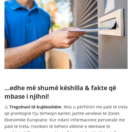
...edhe më shumë këshilla & fakte që
mbase i njihni!
⚠️
Tregohuni të kujdesshëm.
Mos u përfshini me palë të treta
që premtojnë t'ju tërheqin kartën jashtë vendeve të Zonës
Ekonomike Europiane. Kur ndani informacione personale me
palë të treta, rrezikoni të bëheni viktimë e skemave të