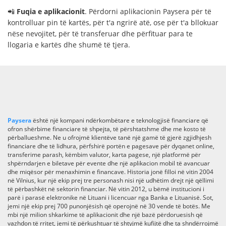
📲
Fuqia e aplikacionit
. Përdorni aplikacionin Paysera për të
kontrolluar pin të kartës, për t'a ngrirë atë, ose për t'a bllokuar
nëse nevojitet, për të transferuar dhe përfituar para te
llogaria e kartës dhe shumë të tjera.
Paysera
është një kompani ndërkombëtare e teknologjisë financiare që
ofron shërbime financiare të shpejta, të përshtatshme dhe me kosto të
përballueshme. Ne u ofrojmë klientëve tanë një gamë të gjerë zgjidhjesh
financiare dhe të lidhura, përfshirë portën e pagesave për dyqanet online,
transferime parash, këmbim valutor, karta pagese, një platformë për
shpërndarjen e biletave për evente dhe një aplikacion mobil të avancuar
dhe miqësor për menaxhimin e financave. Historia jonë filloi në vitin 2004
në Vilnius, kur një ekip prej tre personash nisi një udhëtim drejt një qëllimi
të përbashkët në sektorin financiar. Në vitin 2012, u bëmë institucioni i
parë i parasë elektronike në Lituani i licencuar nga Banka e Lituanisë. Sot,
jemi një ekip prej 700 punonjësish që operojnë në 30 vende të botës. Me
mbi një milion shkarkime të aplikacionit dhe një bazë përdoruesish që
vazhdon të rritet, jemi të përkushtuar të shtyjmë kufijtë dhe ta shndërrojmë