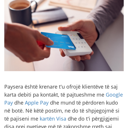
Paysera është krenare t'u ofrojë klientëve të saj
karta debiti pa kontakt, të pajtueshme me
Google
Pay
dhe
Apple Pay
dhe mund të përdoren kudo
në botë. Në këtë postim, ne do të shpjegojmë si
të pajiseni me
kartën Visa
dhe do t'i përgjigjemi
disa prej pyetjeve më të zakonshme rreth saj.