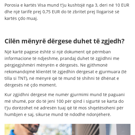
Porosia e kartës Visa mund t'ju kushtojë nga 3, deri në 10 EUR
dhe një tarifë prej 0,75 EUR do të zbritet prej llogarisë së
kartës çdo muaj.
Cilën mënyrë dërgese duhet të zgjedh?
Një kartë pagese është si një dokument që përmban
informacione të ndjeshme, prandaj duhet të zgjidhni me
përgjegjshmëri mënyrën e dërgesës. Ne gjithmonë
rekomandojmë klientët të zgjedhin dërgesat e gjurmuara (të
tilla si TNT), në mënyrë që të mund të shihni të dhënat e
dërgesës në çdo moment.
Kur zgjidhni dërgesë me numër gjurmimi mund të paguani
më shumë, por do të jeni 100 për qind i sigurtë se karta do
t'ju dorëzohet në adresën tuaj që të mos shqetësoheni për
humbjen e saj, sikurse mund të ndodhë ndonjëherë.