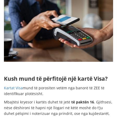
Kush mund të përfitojë një kartë Visa?
Kartat Visa
mund të porositen vetëm nga banorë të ZEE të
identifikuar plotësisht.
Mbajtësi kryesor i kartës duhet të jetë
të paktën 16
. Gjithsesi,
nëse dëshironi të hapni një llogari në këtë moshë do t'ju
duhet pëlqimi i noterizuar nga prindrit, ose nga kujdestarët,