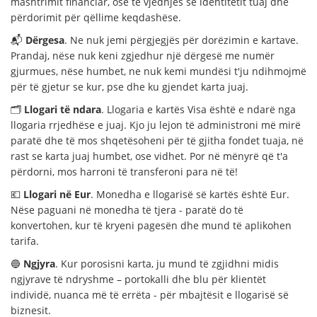
mashtrimit financiar, ose të vjedhjes së identitetit tuaj dhe
përdorimit për qëllime keqdashëse.
📬
Dërgesa
. Ne nuk jemi përgjegjës për dorëzimin e kartave.
Prandaj, nëse nuk keni zgjedhur një dërgesë me numër
gjurmues, nëse humbet, ne nuk kemi mundësi t'ju ndihmojmë
për të gjetur se kur, pse dhe ku gjendet karta juaj.
🗂
Llogari të ndara
. Llogaria e kartës Visa është e ndarë nga
llogaria rrjedhëse e juaj. Kjo ju lejon të administroni më mirë
paratë dhe të mos shqetësoheni për të gjitha fondet tuaja, në
rast se karta juaj humbet, ose vidhet. Por në mënyrë që t'a
përdorni, mos harroni të transferoni para në të!
💶
Llogari në Eur
. Monedha e llogarisë së kartës është Eur.
Nëse paguani në monedha të tjera - paratë do të
konvertohen, kur të kryeni pagesën dhe mund të aplikohen
tarifa.
🔵
Ngjyra
. Kur porosisni karta, ju mund të zgjidhni midis
ngjyrave të ndryshme – portokalli dhe blu për klientët
individë, nuanca më të errëta - për mbajtësit e llogarisë së
biznesit.