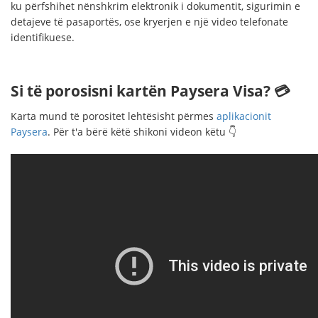
ku përfshihet nënshkrim elektronik i dokumentit, sigurimin e
detajeve të pasaportës, ose kryerjen e një video telefonate
identifikuese.
Si të porosisni kartën Paysera Visa? 💳
Karta mund të porositet lehtësisht përmes
aplikacionit
Paysera
. Për t'a bërë këtë shikoni videon këtu 👇