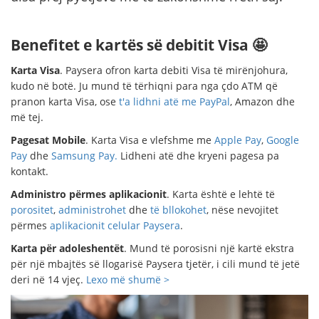
Benefitet e kartës së debitit Visa 🤩
Karta Visa
. Paysera ofron karta debiti Visa të mirënjohura,
kudo në botë. Ju mund të tërhiqni para nga çdo ATM që
pranon karta Visa, ose
t'a lidhni atë me PayPal
, Amazon dhe
më tej.
Pagesat Mobile
. Karta Visa e vlefshme me
Apple Pay
,
Google
Pay
dhe
Samsung Pay.
Lidheni atë dhe kryeni pagesa pa
kontakt.
Administro përmes aplikacionit
. Karta është e lehtë të
porositet
,
administrohet
dhe
të bllokohet
, nëse nevojitet
përmes
aplikacionit celular Paysera
.
Karta për adoleshentët
. Mund të porosisni një kartë ekstra
për një mbajtës së llogarisë Paysera tjetër, i cili mund të jetë
deri në 14 vjeç.
Lexo më shumë >