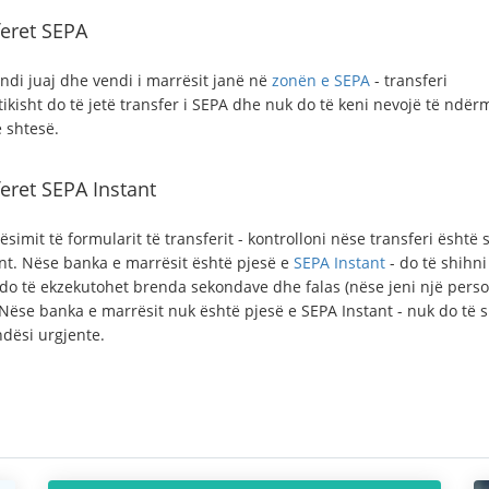
eret SEPA
ndi juaj dhe vendi i marrësit janë në
zonën e SEPA
- transferi
ikisht do të jetë transfer i SEPA dhe nuk do të keni nevojë të ndër
 shtesë.
eret SEPA Instant
ësimit të formularit të transferit - kontrolloni nëse transferi është
ent. Nëse banka e marrësit është pjesë e
SEPA Instant
- do të shihni
do të ekzekutohet brenda sekondave dhe falas (nëse jeni një pers
 Nëse banka e marrësit nuk është pjesë e SEPA Instant - nuk do të 
dësi urgjente.