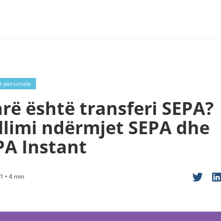
t personale
arë është transferi SEPA?
llimi ndërmjet SEPA dhe
PA Instant
1 • 4 min