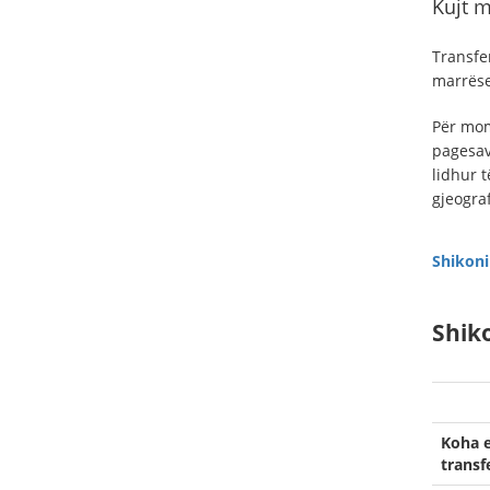
Kujt m
Transfe
marrëse
Për mom
pagesav
lidhur t
gjeogra
Shikoni
Shiko
Koha 
transfe