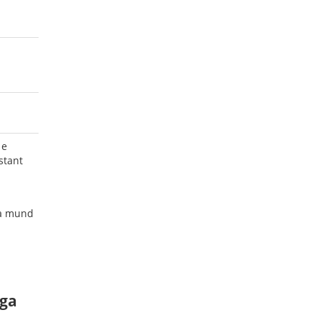
 e
stant
ra mund
nga