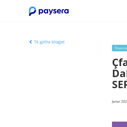
Të gjitha blogjet
Financa
Çf
Da
SE
Janar 202