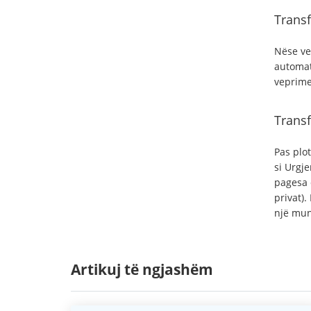
Transf
Nëse ve
automat
veprime
Transf
Pas plot
si Urgj
pagesa 
privat).
një mun
Artikuj të ngjashëm