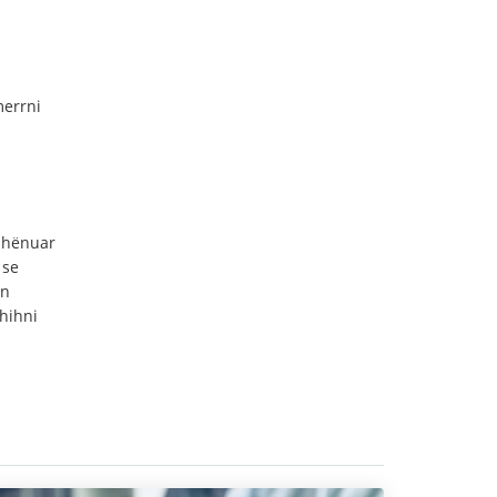
merrni
 shënuar
 se
on
shihni