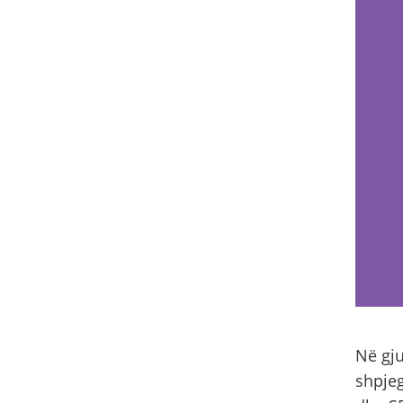
Në gju
shpjeg