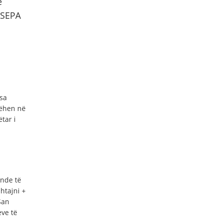
ë
 SEPA
sa
bëhen në
tar i
ende të
htajni +
San
eve të