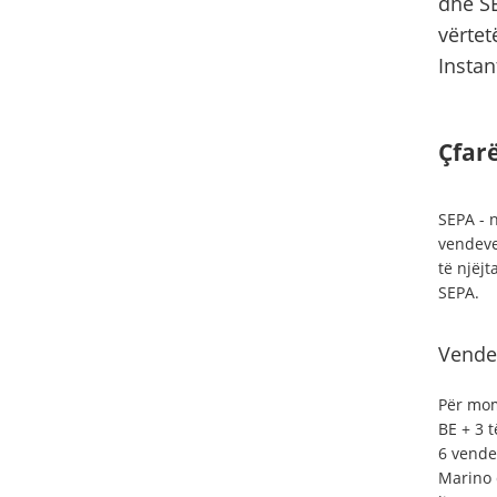
dhe SE
vërtet
Instan
Çfar
SEPA - 
vendeve 
të njëjt
SEPA.
Vende
Për mom
BE + 3 
6 vende 
Marino 