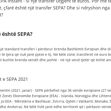
PA Instant - si një transfer urgjent të euros. Por me t
ë, çfarë është një transfer SEPA? Dhe si ndryshon nga
t?
ë është SEPA?
një standard transferi i përdorur brenda Bashkimit Evropian dhe di
të tjera që nuk janë pjesë e tij. Në këtë zonë, transferet në euro 
at kushte brenda vendit dhe jashtë - në një vend tjetër që është anë
t e SEPA 2021
entin (2021, janar) - SEPA përbëhet nga 36 vende evropiane (27 v
të Zonës Ekonomike Evropiane (EEA) - Islanda, Norvegjia dhe Lihtens
jo-EEA - Mbretëria e Bashkuar, Zvicrra, Qyteti i Vatikanit, Monako, 
dhe Andorra). Në këtë listë janë edhe territoret që i përkasin vend