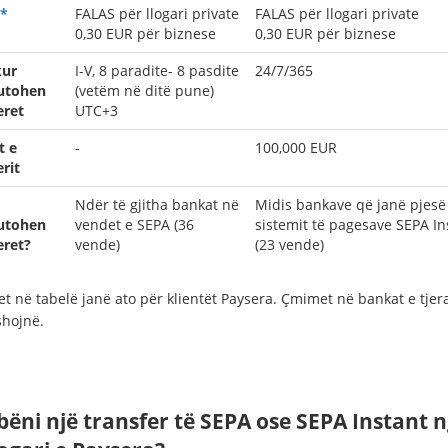
*
FALAS për llogari private
FALAS për llogari private
0,30
EUR për biznese
0,30
EUR për biznese
kur
I-V, 8 paradite- 8 pasdite
24/7/365
utohen
(vetëm në ditë pune)
eret
UTC+3
t e
-
100,000 EUR
rit
Ndër të gjitha bankat në
Midis bankave që janë pjesë
utohen
vendet e SEPA (36
sistemit të pagesave SEPA In
eret?
vende)
(23 vende)
t në tabelë janë ato për klientët Paysera. Çmimet në bankat e tje
shojnë.
 bëni një transfer të SEPA ose SEPA Instant 