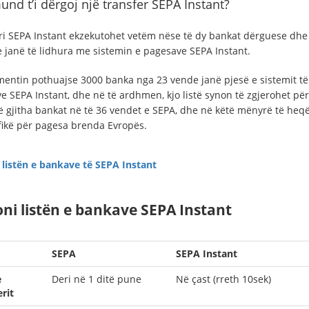
und t’i dërgoj një transfer SEPA Instant?
ri SEPA Instant ekzekutohet vetëm nëse të dy bankat dërguese dhe
 janë të lidhura me sistemin e pagesave SEPA Instant.
entin pothuajse 3000 banka nga 23 vende janë pjesë e sistemit të
e SEPA Instant, dhe në të ardhmen, kjo listë synon të zgjerohet për
ë gjitha bankat në të 36 vendet e SEPA, dhe në këtë mënyrë të heqë 
fikë për pagesa brenda Evropës.
 listën e bankave të SEPA Instant
ni listën e bankave SEPA Instant
SEPA
SEPA Instant
e
Deri në 1 ditë pune
Në çast (rreth 10sek)
rit