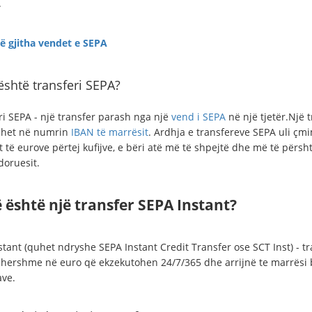
.
të gjitha vendet e SEPA
është transferi SEPA?
ri SEPA - një transfer parash nga një
vend i SEPA
në një tjetër.Një 
ëhet në numrin
IBAN të marrësit
. Ardhja e transfereve SEPA uli çm
t të eurove përtej kufijve, e bëri atë më të shpejtë dhe më të përs
doruesit.
 është një transfer SEPA Instant?
tant (quhet ndryshe SEPA Instant Credit Transfer ose SCT Inst) - tr
hershme në euro që ekzekutohen 24/7/365 dhe arrijnë te marrësi
ve.