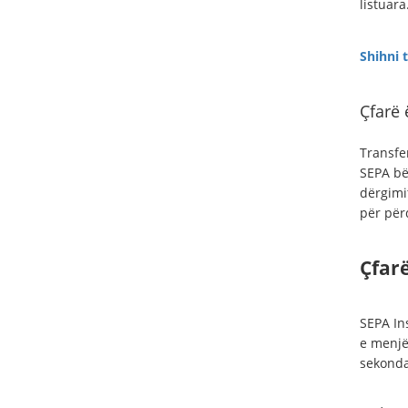
listuara
Shihni 
Çfarë 
Transfe
SEPA b
dërgimi
për për
Çfarë
SEPA Ins
e menjë
sekonda