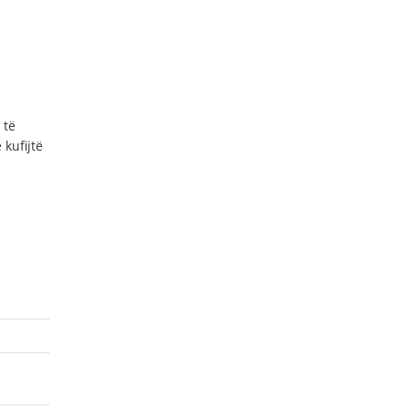
 të
kufijtë