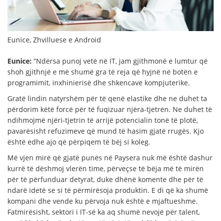
Eunice, Zhvilluese e Android
Eunice:
“Ndërsa punoj vetë në IT, jam gjithmonë e lumtur që
shoh gjithnjë e më shumë gra të reja që hyjnë në botën e
programimit, inxhinierisë dhe shkencave kompjuterike.
Gratë lindin natyrshëm për të qenë elastike dhe ne duhet ta
përdorim këtë forcë për të fuqizuar njëra-tjetrën. Ne duhet të
ndihmojmë njëri-tjetrin të arrijë potencialin tonë të plotë,
pavarësisht refuzimeve që mund të hasim gjatë rrugës. Kjo
është edhe ajo që përpiqem të bëj si koleg.
Më vjen mirë që gjatë punës në Paysera nuk më është dashur
kurrë të dëshmoj vlerën time, përveçse të bëja më të mirën
për të përfunduar detyrat, duke dhënë komente dhe për të
ndarë idetë se si të përmirësoja produktin. E di që ka shumë
kompani dhe vende ku përvoja nuk është e mjaftueshme.
Fatmirësisht, sektori i IT-së ka aq shumë nevojë për talent,