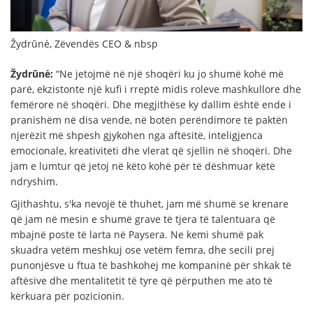
Žydrūnė, Zëvendës CEO & nbsp
Žydrūnė:
“Ne jetojmë në një shoqëri ku jo shumë kohë më
parë, ekzistonte një kufi i rreptë midis roleve mashkullore dhe
femërore në shoqëri. Dhe megjithëse ky dallim është ende i
pranishëm në disa vende, në botën perëndimore të paktën
njerëzit më shpesh gjykohen nga aftësitë, inteligjenca
emocionale, kreativiteti dhe vlerat që sjellin në shoqëri. Dhe
jam e lumtur që jetoj në këto kohë për të dëshmuar këtë
ndryshim.
Gjithashtu, s'ka nevojë të thuhet, jam më shumë se krenare
që jam në mesin e shumë grave të tjera të talentuara që
mbajnë poste të larta në Paysera. Ne kemi shumë pak
skuadra vetëm meshkuj ose vetëm femra, dhe secili prej
punonjësve u ftua të bashkohej me kompaninë për shkak të
aftësive dhe mentalitetit të tyre që përputhen me ato të
kërkuara për pozicionin.