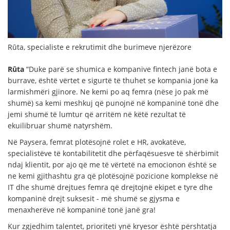
Rūta, specialiste e rekrutimit dhe burimeve njerëzore
Rūta
“Duke parë se shumica e kompanive fintech janë bota e
burrave, është vërtet e sigurtë të thuhet se kompania jonë ka
larmishmëri gjinore. Ne kemi po aq femra (nëse jo pak më
shumë) sa kemi meshkuj që punojnë në kompaninë tonë dhe
jemi shumë të lumtur që arritëm në këtë rezultat të
ekuilibruar shumë natyrshëm.
Në Paysera, femrat plotësojnë rolet e HR, avokatëve,
specialistëve të kontabilitetit dhe përfaqësuesve të shërbimit
ndaj klientit, por ajo që me të vërtetë na emocionon është se
ne kemi gjithashtu gra që plotësojnë pozicione komplekse në
IT dhe shumë drejtues femra që drejtojnë ekipet e tyre dhe
kompaninë drejt suksesit - më shumë se gjysma e
menaxherëve në kompaninë tonë janë gra!
Kur zgjedhim talentet, prioriteti ynë kryesor është përshtatja