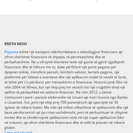
RRETH NESH
Paysera
është një kompani ndërkombëtare e teknologjisë financiare që
ofron shërbime financiare të shpejta, të përshtatshme dhe të
përballueshme. Ne u ofrojmë klientëve tanë një gamë të gjerë zgjidhjesh
financiare dhe të lidhura me to, duke përfshirë një portë pagese për
dyqanet online, transfere parash, këmbim valutor, kartela pagese, një
platformë për biletat e eventeve dhe një aplikacion mobil të nivelit të lartë,
të lehtë për t'u përdorur për menaxhimin e financave. Historia jonë filloi në
vitin 2004 në Vilnius, kur një ekip prej tre vetash nisi një rrugëtim drejt një
qëllimi të përbashkët në sektorin financiar. Në vitin 2012, u bëmë
institucioni i parë i parasë elektronike në Lituani që mori licencë nga Banka
e Lituanisë. Sot, jemi një ekip prej 700 punonjësish që operojnë në 30
qytete në mbarë botën. Me mbi një milion shkarkime të aplikacionit dhe një
bazë përdoruesish që po rritet vazhdimisht, jemi të përkushtuar të shtyjmë
limitet dhe ta shndërrojmë aplikacionin tonë në një super aplikacion lider
në industri, që ofron shërbime financiare dhe të stilit të jetesës në mbarë
globin.
Lexo më shumë