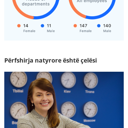
Përfshirja natyrore është çelësi