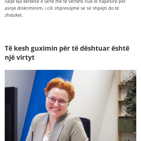
saqë kjo kërkesë e lartë me të vërtetë nuk lë hapësirë për
asnjë diskriminim, i cili shpresojmë se së shpejti do të
zhduket.
Të kesh guximin për të dështuar është
një virtyt