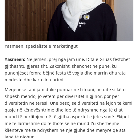
Yasmeen, specialiste e marketingut
Yasmeen:
Në Jemen, prej nga jam unë, Dita e Gruas festohet
gjithashtu gjerësisht. Zakonisht, shënohet në punë, ku
punonjëset femra bëjnë festa të vogla dhe marrin dhurata
modeste dhe kartolina urimi.
Meqenëse tani jam duke punuar në Lituani, në ditë si këto
shpesh mendoj jo vetëm për diversitetin gjinor, por për
diversitetin në tërësi. Unë besoj se diversiteti na lejon të kemi
qasje në këndvështrime dhe ide të ndryshme nga të cilat
mund të përfitojmë në të gjitha aspektet e jetës sonë. Ekipet
më të larmishme do të thotë se ne mund t'u shërbejmë
klientëve më të ndryshëm në një gjuhë dhe mënyrë që ata
janë të njohur.