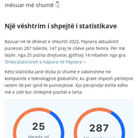
mësuar më shumë 👇
Një vështrim i shpejtë i statistikave
Bazuar në të dhënat e shkurtit 2022, Paysera aktualisht
punëson 287 talente, 147 prej të cilëve janë femra. Për më
tepër, nga 25 pozita drejtuese, gjithsej 14 mbahen nga gra.
Shiko pozicionet e hapura në Paysera >
Këto statistika janë diçka jo shumë e zakonshme në
kompanitë e teknologjisë globalisht, ku gratë shpesh përbëjnë
vetëm 30 për qind të punonjësve. Kjo përqindje është edhe
më e ulët kur shikojmë pozitat e larta.