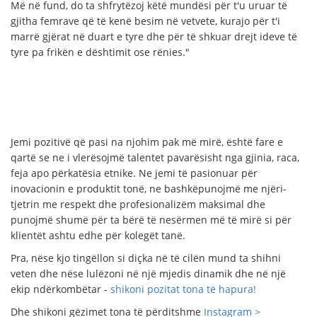
Më në fund, do ta shfrytëzoj këtë mundësi për t'u uruar të
gjitha femrave që të kenë besim në vetvete, kurajo për t'i
marrë gjërat në duart e tyre dhe për të shkuar drejt ideve të
tyre pa frikën e dështimit ose rënies."
Jemi pozitivë që pasi na njohim pak më mirë, është fare e
qartë se ne i vlerësojmë talentet pavarësisht nga gjinia, raca,
feja apo përkatësia etnike. Ne jemi të pasionuar për
inovacionin e produktit tonë, ne bashkëpunojmë me njëri-
tjetrin me respekt dhe profesionalizëm maksimal dhe
punojmë shumë për ta bërë të nesërmen më të mirë si për
klientët ashtu edhe për kolegët tanë.
Pra, nëse kjo tingëllon si diçka në të cilën mund ta shihni
veten dhe nëse lulëzoni në një mjedis dinamik dhe në një
ekip ndërkombëtar -
shikoni pozitat tona të hapura!
Dhe shikoni gëzimet tona të përditshme
Instagram >