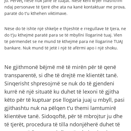
Jo. Përveç nëse nuk jane të tuajat. Nëse keni kryer mashtrim
ndaj personave të tjerë dhe ata na kanë kontaktuar me prova,
paratë do t'u kthehen viktimave.
Nëse do të ishte një shkelje e thjeshtë e rregullave të tjera, ne
do t'ju kthejmë paratë para se të mbyllni llogarinë tuaj. Vlen
të përmendet se ne mund të kthejmë para në llogarinë TUAJ
bankare. Nuk mund të jetë i një të afërmi apo i një shoku.
Ne gjithmonë bëjmë më të mirën për të qenë
transparentë, si dhe të drejtë me klientët tanë.
Sinqerisht shpresojmë se nuk do të gjendeni
kurrë në një situatë ku duhet të lexoni të gjitha
këto për të kuptuar pse llogaria juaj u mbyll, pasi
gjithashtu nuk na pëlqen t'u themi lamtumirë
klientëve tanë. Sidoqoftë, për të mbrojtur ju dhe
të tjerët, procedura të tilla ndonjëherë duhet të