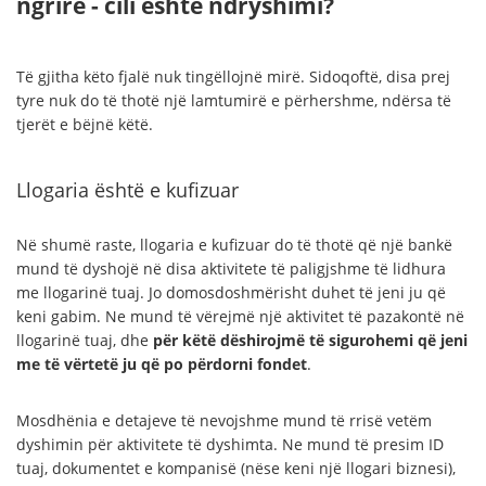
ngrirë - cili është ndryshimi?
Të gjitha këto fjalë nuk tingëllojnë mirë. Sidoqoftë, disa prej
tyre nuk do të thotë një lamtumirë e përhershme, ndërsa të
tjerët e bëjnë këtë.
Llogaria është e kufizuar
Në shumë raste, llogaria e kufizuar do të thotë që një bankë
mund të dyshojë në disa aktivitete të paligjshme të lidhura
me llogarinë tuaj. Jo domosdoshmërisht duhet të jeni ju që
keni gabim. Ne mund të vërejmë një aktivitet të pazakontë në
llogarinë tuaj, dhe
për këtë dëshirojmë të sigurohemi që jeni
me të vërtetë ju që po përdorni fondet
.
Mosdhënia e detajeve të nevojshme mund të rrisë vetëm
dyshimin për aktivitete të dyshimta. Ne mund të presim ID
tuaj, dokumentet e kompanisë (nëse keni një llogari biznesi),