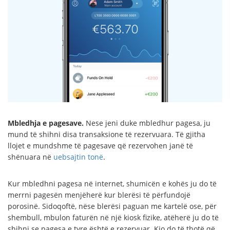
Mbledhja e pagesave.
Nese jeni duke mbledhur pagesa, ju
mund të shihni disa transaksione të rezervuara. Të gjitha
llojet e mundshme të pagesave që rezervohen janë të
shënuara në
uebsajtin tonë
.
Kur mbledhni pagesa në internet, shumicën e kohës ju do të
merrni pagesën menjëherë kur blerësi të përfundojë
porosinë. Sidoqoftë, nëse blerësi paguan me kartelë ose, për
shembull, mbulon faturën në një kiosk fizike, atëherë ju do të
shihni se pagesa e tyre është e rezervuar. Kjo do të thotë që