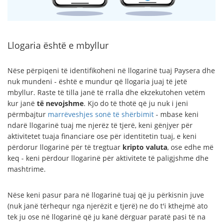
Llogaria është e mbyllur
Nëse përpiqeni të identifikoheni në llogarinë tuaj Paysera dhe
nuk mundeni - është e mundur që llogaria juaj të jetë
mbyllur. Raste të tilla janë të rralla dhe ekzekutohen vetëm
kur janë
të nevojshme
. Kjo do të thotë që ju nuk i jeni
përmbajtur
marrëveshjes sonë të shërbimit
- mbase keni
ndarë llogarinë tuaj me njerëz të tjerë, keni gënjyer për
aktivitetet tuaja financiare ose për identitetin tuaj, e keni
përdorur llogarinë për të tregtuar
kripto valuta
, ose edhe më
keq - keni përdour llogarinë për aktivitete të paligjshme dhe
mashtrime.
Nëse keni pasur para në llogarinë tuaj që ju përkisnin juve
(nuk janë tërhequr nga njerëzit e tjerë) ne do t'i kthejmë ato
tek ju ose në llogarinë që ju kanë dërguar paratë pasi të na