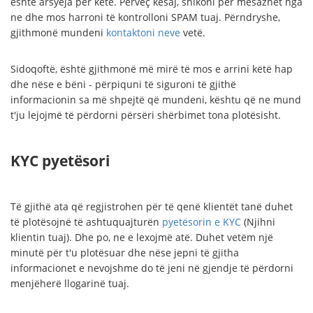
është arsyeja për këtë. Përveç kësaj, shikoni për mesazhet nga
ne dhe mos harroni të kontrolloni SPAM tuaj. Përndryshe,
gjithmonë mundeni
kontaktoni neve
vetë.
Sidoqoftë, është gjithmonë më mirë të mos e arrini këtë hap
dhe nëse e bëni - përpiquni të siguroni të gjithë
informacionin sa më shpejtë që mundeni, kështu që ne mund
t'ju lejojmë të përdorni përsëri shërbimet tona plotësisht.
KYC pyetësori
Të gjithë ata që regjistrohen për të qenë klientët tanë duhet
të plotësojnë të ashtuquajturën
pyetësorin e KYC
(Njihni
klientin tuaj). Dhe po, ne e lexojmë atë. Duhet vetëm një
minutë për t'u plotësuar dhe nëse jepni të gjitha
informacionet e nevojshme do të jeni në gjendje të përdorni
menjëherë llogarinë tuaj.