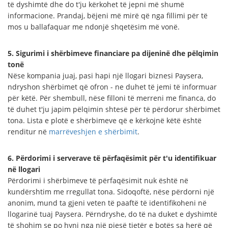
të dyshimtë dhe do t'ju kërkohet të jepni më shumë
informacione. Prandaj, bëjeni më mirë që nga fillimi për të
mos u ballafaquar me ndonjë shqetësim më vonë.
5. Sigurimi i shërbimeve financiare pa dijeninë dhe pëlqimin
tonë
Nëse kompania juaj, pasi hapi një llogari biznesi Paysera,
ndryshon shërbimet që ofron - ne duhet të jemi të informuar
për këtë. Për shembull, nëse filloni të merreni me financa, do
të duhet t'ju japim pëlqimin shtesë për të përdorur shërbimet
tona. Lista e plotë e shërbimeve që e kërkojnë këtë është
renditur në
marrëveshjen e shërbimit
.
6. Përdorimi i serverave të përfaqësimit për t'u identifikuar
në llogari
Përdorimi i shërbimeve të përfaqësimit nuk është në
kundërshtim me rregullat tona. Sidoqoftë, nëse përdorni një
anonim, mund ta gjeni veten të paaftë të identifikoheni në
llogarinë tuaj Paysera. Përndryshe, do të na duket e dyshimtë
të shohim se po hyni nga një pjesë tjetër e botës sa herë që