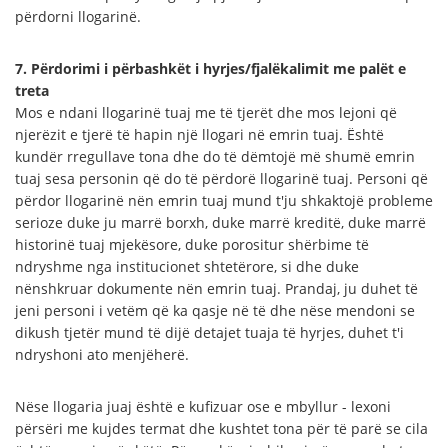
përdorni llogarinë.
7. Përdorimi i përbashkët i hyrjes/fjalëkalimit me palët e
treta
Mos e ndani llogarinë tuaj me të tjerët dhe mos lejoni që
njerëzit e tjerë të hapin një llogari në emrin tuaj. Është
kundër rregullave tona dhe do të dëmtojë më shumë emrin
tuaj sesa personin që do të përdorë llogarinë tuaj. Personi që
përdor llogarinë nën emrin tuaj mund t'ju shkaktojë probleme
serioze duke ju marrë borxh, duke marrë kreditë, duke marrë
historinë tuaj mjekësore, duke porositur shërbime të
ndryshme nga institucionet shtetërore, si dhe duke
nënshkruar dokumente nën emrin tuaj. Prandaj, ju duhet të
jeni personi i vetëm që ka qasje në të dhe nëse mendoni se
dikush tjetër mund të dijë detajet tuaja të hyrjes, duhet t'i
ndryshoni ato menjëherë.
Nëse llogaria juaj është e kufizuar ose e mbyllur - lexoni
përsëri me kujdes termat dhe kushtet tona për të parë se cila