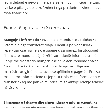
jepni detajet e nevojshme, para se të mbyllni llogarinë tuaj.
Në këtë pikë, ju do të kufizoheni nga përdorimi i shërbimeve
tona financiare.
Fonde të ngrira ose të rezervuara
Mungojnë informacionet.
Është e mundur të zbulohet se
vetëm një nga transferet tuaja u ndalua përkohësisht -
rezervuar ose ngrirë siç e quajnë disa njerëz. Institucionet
financiare mund ta bëjnë këtë kur ndonjë informacion në
lidhje me transferin mungon ose shkakton dyshime shtesë.
Ne mund të kërkojmë më shumë detaje në lidhje me
marrësin, origjinën e parave ose qëllimin e pagesës. Pra, sa
më shumë informacione të jepni kur plotësoni formularin e
transferit - aq më pak ka mundësi të shkaktojë ndonjë telashe
në të ardhmen.
Shmangia e taksave dhe shpërndarja e informacionit.
Ka
arsye të tjera që një pagesë ose fonde të caktuara të vihen në