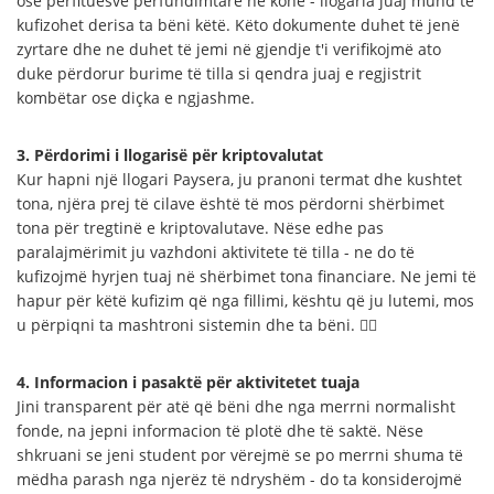
ose përfituesve përfundimtarë në kohë - llogaria juaj mund të
kufizohet derisa ta bëni këtë. Këto dokumente duhet të jenë
zyrtare dhe ne duhet të jemi në gjendje t'i verifikojmë ato
duke përdorur burime të tilla si qendra juaj e regjistrit
kombëtar ose diçka e ngjashme.
3. Përdorimi i llogarisë për kriptovalutat
Kur hapni një llogari Paysera, ju pranoni termat dhe kushtet
tona, njëra prej të cilave është të mos përdorni shërbimet
tona për tregtinë e kriptovalutave. Nëse edhe pas
paralajmërimit ju vazhdoni aktivitete të tilla - ne do të
kufizojmë hyrjen tuaj në shërbimet tona financiare. Ne jemi të
hapur për këtë kufizim që nga fillimi, kështu që ju lutemi, mos
u përpiqni ta mashtroni sistemin dhe ta bëni. 🕵️‍♀️
4. Informacion i pasaktë për aktivitetet tuaja
Jini transparent për atë që bëni dhe nga merrni normalisht
fonde, na jepni informacion të plotë dhe të saktë. Nëse
shkruani se jeni student por vërejmë se po merrni shuma të
mëdha parash nga njerëz të ndryshëm - do ta konsiderojmë