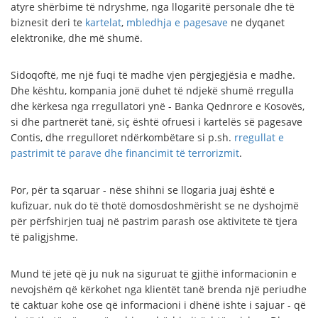
atyre shërbime të ndryshme, nga llogaritë personale dhe të
biznesit deri te
kartelat
,
mbledhja e pagesave
ne dyqanet
elektronike, dhe më shumë.
Sidoqoftë, me një fuqi të madhe vjen përgjegjësia e madhe.
Dhe kështu, kompania jonë duhet të ndjekë shumë rregulla
dhe kërkesa nga rregullatori ynë - Banka Qednrore e Kosovës,
si dhe partnerët tanë, siç është ofruesi i kartelës së pagesave
Contis, dhe rregulloret ndërkombëtare si p.sh.
rregullat e
pastrimit të parave dhe financimit të terrorizmit
.
Por, për ta sqaruar - nëse shihni se llogaria juaj është e
kufizuar, nuk do të thotë domosdoshmërisht se ne dyshojmë
për përfshirjen tuaj në pastrim parash ose aktivitete të tjera
të paligjshme.
Mund të jetë që ju nuk na siguruat të gjithë informacionin e
nevojshëm që kërkohet nga klientët tanë brenda një periudhe
të caktuar kohe ose që informacioni i dhënë ishte i sajuar - që