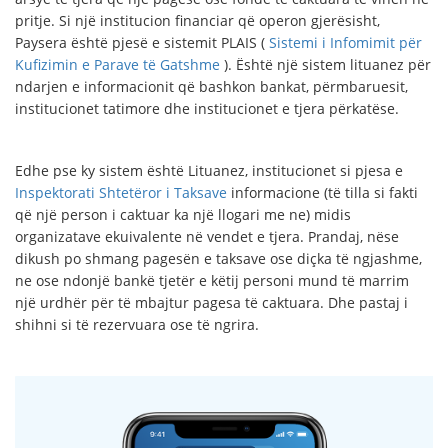
pritje. Si një institucion financiar që operon gjerësisht,
Paysera është pjesë e sistemit PLAIS (
Sistemi i Infomimit për
Kufizimin e Parave të Gatshme
). Është një sistem lituanez për
ndarjen e informacionit që bashkon bankat, përmbaruesit,
institucionet tatimore dhe institucionet e tjera përkatëse.
Edhe pse ky sistem është Lituanez, institucionet si pjesa e
Inspektorati Shtetëror i Taksave
informacione (të tilla si fakti
që një person i caktuar ka një llogari me ne) midis
organizatave ekuivalente në vendet e tjera. Prandaj, nëse
dikush po shmang pagesën e taksave ose diçka të ngjashme,
ne ose ndonjë bankë tjetër e këtij personi mund të marrim
një urdhër për të mbajtur pagesa të caktuara. Dhe pastaj i
shihni si të rezervuara ose të ngrira.