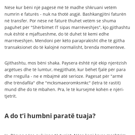
Nëse kur bëni një pagesë më të madhe shkruani vetëm
numrin e faturës - nuk na thotë asgjë. Bashkangjitni faturën
në transfer. Por nëse në faturë thuhet vetëm se shuma
paguhet për "Shërbimet IT sipas marrëveshjes", kjo gjithashtu
nuk është e mjaftueshme, do të duhet të kemi edhe
marrëveshjen. Mendoni për këto paraprakisht dhe të gjitha
transaksionet do të kalojnë normalisht, brenda momenteve.
Gjithashtu, mos bëni shaka. Paysera është një ekip njerëzish
argëtues dhe të lumtur, megjithatë, kur bëhet fjalë për para
dhe rregulla - ne e mbajmë atë serioze. Pagesat për "armë
dhe trëndafila" dhe "mcksmaeoromksmkc" (letra të rastit)
mund dhe do të mbahen. Pra, le të kursejmë kohën e njëri-
tjetrit.
A do t’i humbni paratë tuaja?