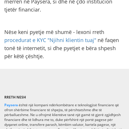
merren në Paysera, si dhe në çdo institucion
tjetër financiar.
Nëse keni pyetje më shumë - lexoni rreth
procedurat e KYC "Njihni klientin tuaj"
në faqen
tonë të internetit, si dhe pyetjet e bëra shpesh
për këtë çështje.
RRETH NESH
Paysera
është një kompani ndërkombëtare e teknologjisë financiare që
ofron shërbime financiare të shpejta, të përshtatshme dhe të
përballueshme. Ne u ofrojmë klientëve tanë një gamë të gjerë zgjidhjesh
financiare dhe të lidhura me to, duke përfshirë një portë pagese për
dyqanet online, transfere parash, këmbim valutor, kartela pagese, një