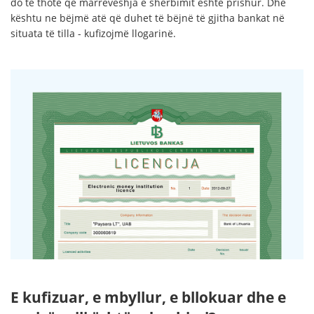
do të thotë që marrëveshja e shërbimit është prishur. Dhe
kështu ne bëjmë atë që duhet të bëjnë të gjitha bankat në
situata të tilla - kufizojmë llogarinë.
E kufizuar, e mbyllur, e bllokuar dhe e