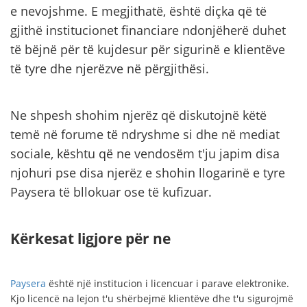
e nevojshme. E megjithatë, është diçka që të
gjithë institucionet financiare ndonjëherë duhet
të bëjnë për të kujdesur për sigurinë e klientëve
të tyre dhe njerëzve në përgjithësi.
Ne shpesh shohim njerëz që diskutojnë këtë
temë në forume të ndryshme si dhe në mediat
sociale, kështu që ne vendosëm t'ju japim disa
njohuri pse disa njerëz e shohin llogarinë e tyre
Paysera të bllokuar ose të kufizuar.
Kërkesat ligjore për ne
Paysera
është një institucion i licencuar i parave elektronike.
Kjo licencë na lejon t'u shërbejmë klientëve dhe t'u sigurojmë