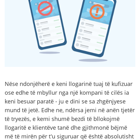
Nëse ndonjëherë e keni llogarinë tuaj të kufizuar
ose edhe të mbyllur nga një kompani të cilës ia
keni besuar paratë - ju e dini se sa zhgënjyese
mund të jetë. Edhe ne, ndërsa jemi në anën tjetër
të tryezës, e kemi shumë bezdi të bllokojmë
llogaritë e klientëve tanë dhe gjithmonë bëjmë
më të mirën për t'u siguruar që është absolutisht