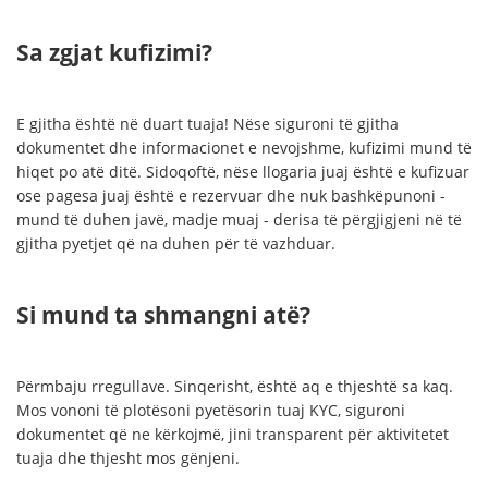
Sa zgjat kufizimi?
E gjitha është në duart tuaja! Nëse siguroni të gjitha
dokumentet dhe informacionet e nevojshme, kufizimi mund të
hiqet po atë ditë. Sidoqoftë, nëse llogaria juaj është e kufizuar
ose pagesa juaj është e rezervuar dhe nuk bashkëpunoni -
mund të duhen javë, madje muaj - derisa të përgjigjeni në të
gjitha pyetjet që na duhen për të vazhduar.
Si mund ta shmangni atë?
Përmbaju rregullave. Sinqerisht, është aq e thjeshtë sa kaq.
Mos vononi të plotësoni pyetësorin tuaj KYC, siguroni
dokumentet që ne kërkojmë, jini transparent për aktivitetet
tuaja dhe thjesht mos gënjeni.