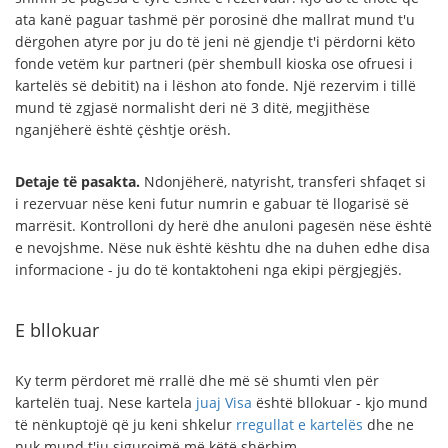
ata kanë paguar tashmë për porosinë dhe mallrat mund t'u
dërgohen atyre por ju do të jeni në gjendje t'i përdorni këto
fonde vetëm kur partneri (për shembull kioska ose ofruesi i
kartelës së debitit) na i lëshon ato fonde. Një rezervim i tillë
mund të zgjasë normalisht deri në 3 ditë, megjithëse
nganjëherë është çështje orësh.
Detaje të pasakta.
Ndonjëherë, natyrisht, transferi shfaqet si
i rezervuar nëse keni futur numrin e gabuar të llogarisë së
marrësit. Kontrolloni dy herë dhe anuloni pagesën nëse është
e nevojshme. Nëse nuk është kështu dhe na duhen edhe disa
informacione - ju do të kontaktoheni nga ekipi përgjegjës.
E bllokuar
Ky term përdoret më rrallë dhe më së shumti vlen për
kartelën tuaj. Nese kartela
juaj Visa
është bllokuar - kjo mund
të nënkuptojë që ju keni shkelur
rregullat e kartelës
dhe ne
nuk mund t'ju sigurojmë më këtë shërbim.