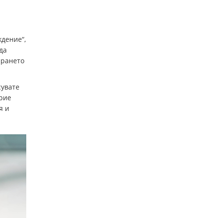
дение“,
да
ирането
сувате
крие
я и