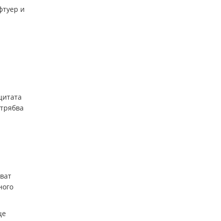
фтуер и
щитата
 трябва
йват
ного
ще