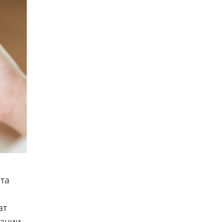
та
ат
уации