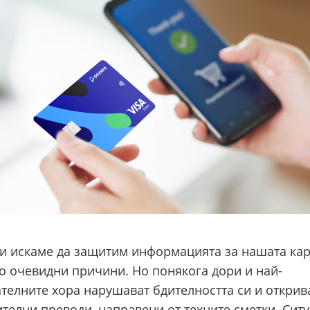
и искаме да защитим информацията за нашата кар
по очевидни причини. Но понякога дори и най-
телните хора нарушават бдителността си и открив
телни преводи, направени от техните сметки. Сит