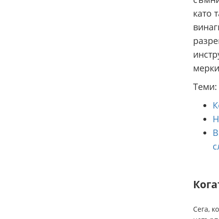
като 
винаг
разре
инстр
мерки
Теми:
К
Н
В
с
Кога
Сега, к