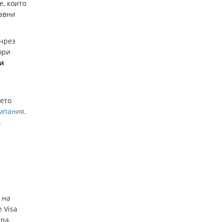
е, които
равни
 чрез
ори
и
ето
омпания
.
в
 на
 Visa
ра,