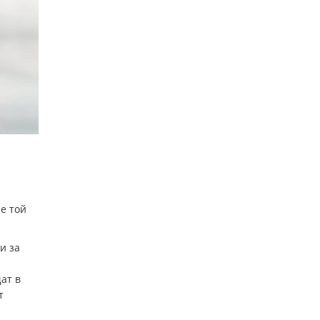
че той
и за
ат в
т