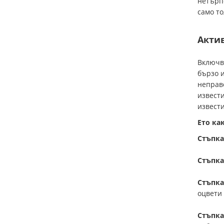
нетърпе
само то
Актив
Включва
бързо и
неправ
извести
извести
Ето ка
Стъпка
Стъпка
Стъпка
оцвети 
Стъпка