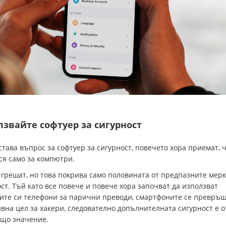
звайте софтуер за сигурност
става въпрос за софтуер за сигурност, повечето хора приемат, 
ся само за компютри.
 грешат, но това покрива само половината от предпазните мерк
ст. Тъй като все повече и повече хора започват да използват
ите си телефони за парични преводи, смартфоните се превръщ
вна цел за хакери, следователно допълнителната сигурност е о
що значение.