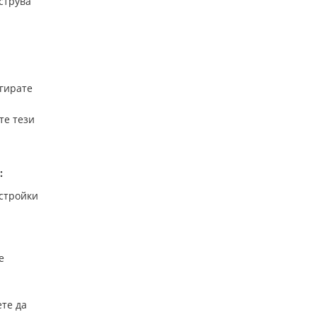
струва
гирате
те тези
:
астройки
е
ете да