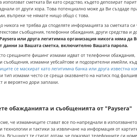
а използват сметката Ви като средство, където депозират парит
аднали от други хора. Това потенциално може да Ви създаде п
ми, въпреки че нямате нищо общо с това.
о никога не трябва да споделяте информацията за сметката си
текстови съобщения, телефонни обаждания, други средства и д
Paysera или друга легитимна организация никога няма да В
т данни за Вашата сметка, включително Вашата парола.
сто срещаните фишинг измами идват от телефонни обаждания,
ви съобщения, измамни уебсайтове и подозрителни имейли, къд
ците се маскират като легитимна банка или друга известна к
и тип измами често се среща оказването на натиск под фалши
т и вероятно дори заплахи.
те обажданията и съобщенията от "Paysera"
сме, че измамниците стават все по-напреднали в използването
 технологии и тактики за извличане на информация от картите
та. Всъщност те стигат дотам, че показват телефонните си номе