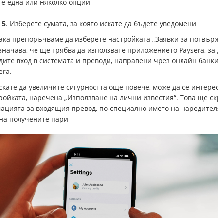
те една или няколко опции
 5
. Изберете сумата, за която искате да бъдете уведомени
ака препоръчваме да изберете настройката „Заявки за потвърж
значава, че ще трябва да използвате приложението Paysera, за 
дите вход в системата и преводи, направени чрез онлайн банк
era.
скате да увеличите сигурността още повече, може да се интере
ройката, наречена „Използване на лични известия“. Това ще с
ацията за входящия превод, по-специално името на наредител
 на получените пари