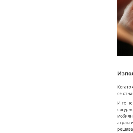
Изпол
Когато 
се отна
И те не
сигурно
мобилн
атракти
решава