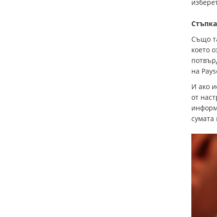
избере
Стъпка
Също т
което о
потвър
на Pays
И ако и
от наст
информ
сумата