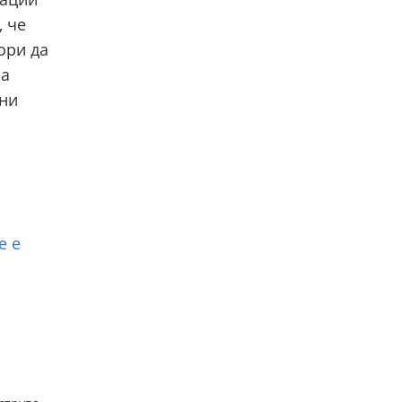
, че
ори да
за
зни
е е