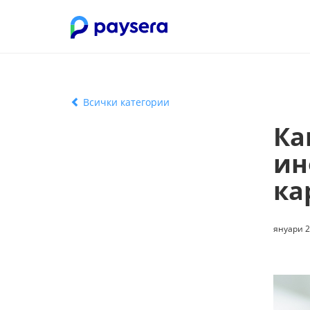
Всички категории
Ка
ин
ка
януари 20