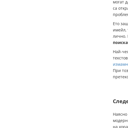
могат д
са откр
пробле
Ето защ
имейл, 
лично.
поиска
Най-че
тексто
измамни
При тоз
претекс
Следе
Наясно 
модерни
на хора