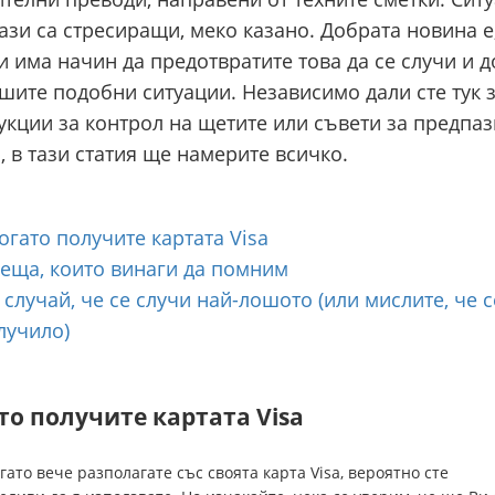
тази са стресиращи, меко казано. Добрата новина е
и има начин да предотвратите това да се случи и д
шите подобни ситуации. Независимо дали сте тук 
укции за контрол на щетите или съвети за предпа
, в тази статия ще намерите всичко.
огато получите картата Visa
еща, които винаги да помним
 случай, че се случи най-лошото (или мислите, че с
лучило)
то получите картата Visa
огато вече разполагате със своята карта Visa, вероятно сте