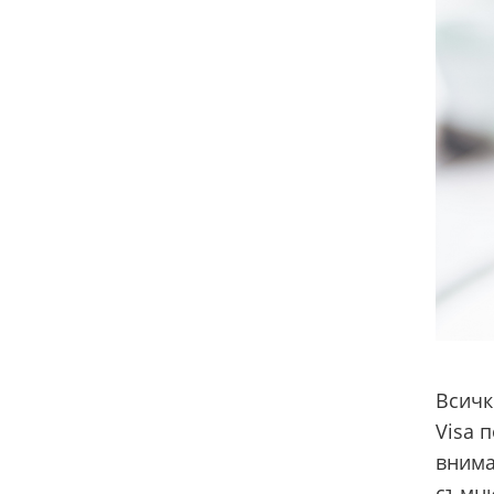
Всичк
Visa 
внима
съмни