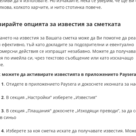
ливи да я използвате. Но изчакайте, нека се уверим, че ще Ви 
лкова, колкото харчите, и нито стотинка повече.
ирайте опцията за известия за сметката
нето на известия за Вашата сметка може да Ви помогне да реа
 ефективно, тъй като докладите за подозрителни и евентуално
омерсни действия се изпращат незабавно. Можете да получава
я по имейла си, чрез текстово съобщение или като изскачащо
е.
к можете да активирате известията в приложението Paysera
 1
. Отидете в приложението Paysera и докоснете иконката за н
 2
. В секция „Настройки" изберете „Известия“
 3
. В секция „Плащания" докоснете „Изходящи преводи“, за да с
в синьо
 4
. Изберете за коя сметка искате да получавате известия. Мож