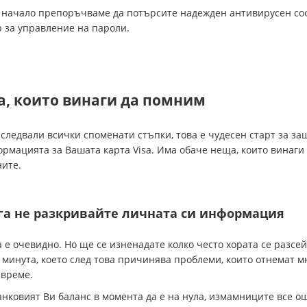
а начало препоръчваме да потърсите надежден антивирусен со
 за управление на пароли.
, които винаги да помним
 следвали всички споменати стъпки, това е чудесен старт за за
рмацията за Вашата карта Visa. Има обаче неща, които винаги
ите.
га не разкривайте личната си информация
а е очевидно. Но ще се изненадате колко често хората се разсе
 минута, което след това причинява проблеми, които отнемат м
 време.
нковият Ви баланс в момента да е на нула, измамниците все о