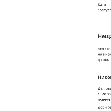
Като з
софтуер
Неща
Ако сте
на инфо
да помн
Нико
Да, тов
само за
повече
Дори ба