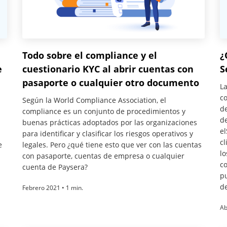
¿
Todo sobre el compliance y el
e
S
cuestionario KYC al abrir cuentas con
pasaporte o cualquier otro documento
L
co
Según la World Compliance Association, el
de
compliance es un conjunto de procedimientos y
de
buenas prácticas adoptados por las organizaciones
el
para identificar y clasificar los riesgos operativos y
cl
e
legales. Pero ¿qué tiene esto que ver con las cuentas
lo
con pasaporte, cuentas de empresa o cualquier
c
cuenta de Paysera?
p
de
Febrero 2021 • 1 min.
Ab