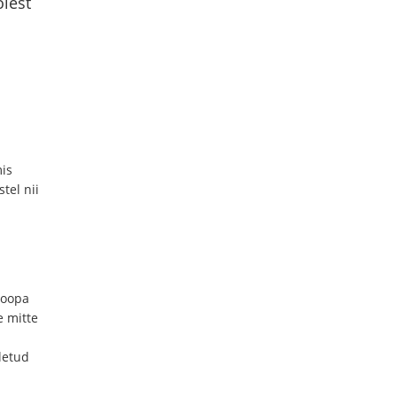
lest
is
tel nii
roopa
e mitte
letud