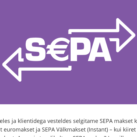
eles ja klientidega vesteldes selgitame SEPA makset k
st euromakset ja SEPA Välkmakset (Instant) – kui kiiret