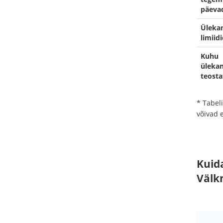
päeva
Üleka
limiidi
Kuhu
üleka
teosta
* Tabel
võivad 
Kuid
Välk