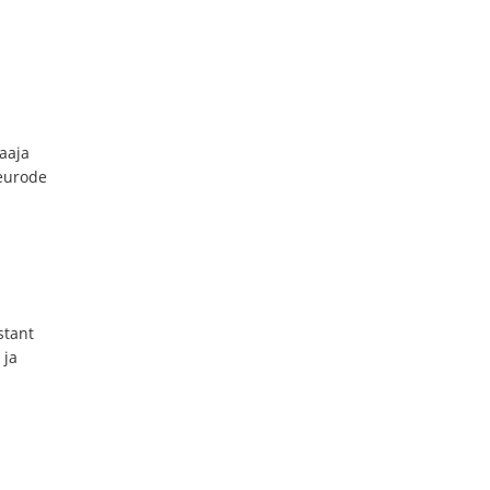
aaja
 eurode
stant
 ja