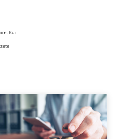
ire. Kui
ksete