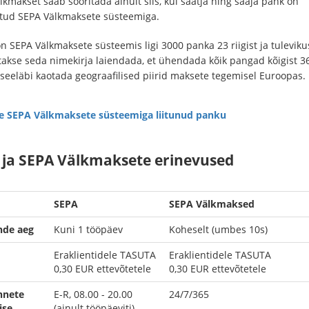
kmakset saab sooritada ainult siis, kui saatja ning saaja pank on
ud SEPA Välkmaksete süsteemiga.
n SEPA Välkmaksete süsteemis ligi 3000 panka 23 riigist ja tuleviku
takse seda nimekirja laiendada, et ühendada kõik pangad kõigist 3
a seeläbi kaotada geograafilised piirid maksete tegemisel Euroopas.
 SEPA Välkmaksete süsteemiga liitunud panku
 ja SEPA Välkmaksete erinevused
SEPA
SEPA Välkmaksed
nde aeg
Kuni 1 tööpäev
Koheselt (umbes 10s)
Eraklientidele TASUTA
Eraklientidele TASUTA
0,30
EUR ettevõtetele
0,30
EUR ettevõtetele
nnete
E-R, 08.00 - 20.00
24/7/365
ise
(ainult tööpäeviti)