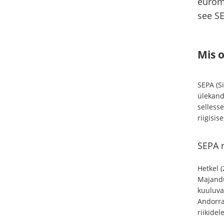
euroma
see SE
Mis 
SEPA (S
ülekand
selless
riigisis
SEPA r
Hetkel (
Majandu
kuuluvas
Andorra
riikidele