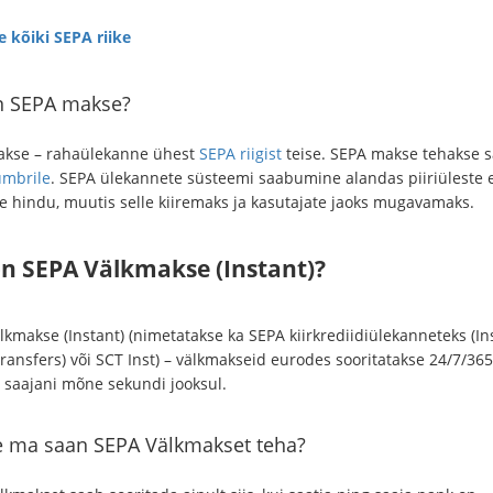
 kõiki SEPA riike
n SEPA makse?
kse – rahaülekanne ühest
SEPA riigist
teise. SEPA makse tehakse s
mbrile
. SEPA ülekannete süsteemi saabumine alandas piiriüleste
e hindu, muutis selle kiiremaks ja kasutajate jaoks mugavamaks.
on SEPA Välkmakse (Instant)?
lkmakse (Instant) (nimetatakse ka SEPA kiirkrediidiülekanneteks (In
ransfers) või SCT Inst) – välkmakseid eurodes sooritatakse 24/7/365
 saajani mõne sekundi jooksul.
le ma saan SEPA Välkmakset teha?