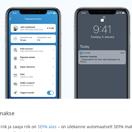
makse
 riik ja saaja riik on
SEPA alas
– on ülekanne automaatselt SEPA mak