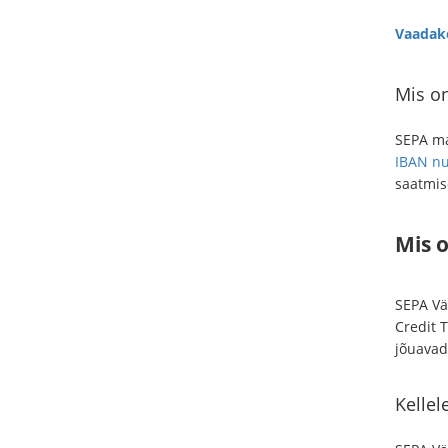
Vaadake
Mis o
SEPA ma
IBAN nu
saatmis
Mis 
SEPA Vä
Credit T
jõuavad
Kelle