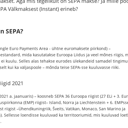
kset. Aga mis tegelikult on SEPA makse? Ja mille poo
PA Välkmaksest (Instant) erineb?
on SEPA?
ingle Euro Payments Area - ühtne euromaksete piirkond) –
estandard, mida kasutatakse Euroopa Liidus ja veel mõnes riigis, m
e ei kuulu. Selles alas tehakse eurodes ülekandeid samadel tingimus
eselt kui ka väljaspoole – mõnda teise SEPA-sse kuuluvasse riiki.
iigid 2021
2021 a. jaanuaris) – koosneb SEPA 36 Euroopa riigist (27 ELi + 3. Eu
spiirkonna (EMP) riigist– Island, Norra ja Liechtenstein + 6. EMPss
t riigist –Ühendkuningriik, Šveits, Vatikan, Monaco, San Marino ja
). Sellesse loendisse kuuluvad ka territooriumid, mis kuuluvad loet
.