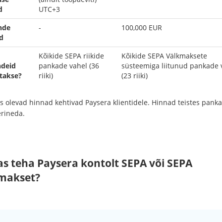
d
UTC+3
nde
-
100,000 EUR
d
Kõikide SEPA riikide
Kõikide SEPA Välkmaksete
ndeid
pankade vahel (36
süsteemiga liitunud pankade 
takse?
riiki)
(23 riiki)
is olevad hinnad kehtivad Paysera klientidele. Hinnad teistes pank
erineda.
as teha Paysera kontolt SEPA või SEPA
makset?