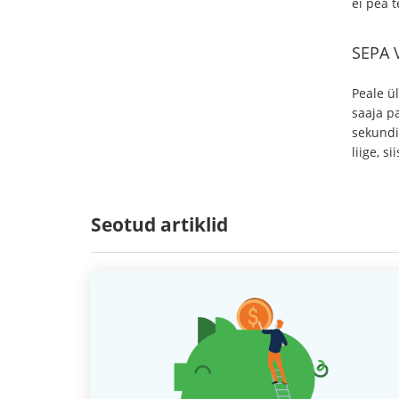
ei pea 
SEPA 
Peale ül
saaja p
sekundit
liige, s
Seotud artiklid