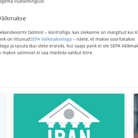
tegema lisatoiminguid.
Välkmakse
ekandevormi täitmist – kontrollige, kas ülekanne on märgitud kui Ki
ank on liitunud
SEPA Välkmaksetega
– näete, et makse sooritatakse
ega ja tasuta (kui olete eraisik). Kui saaja pank ei ole SEPA Välkma
iis makse valimisel ei saa märkida valikut Kiire.