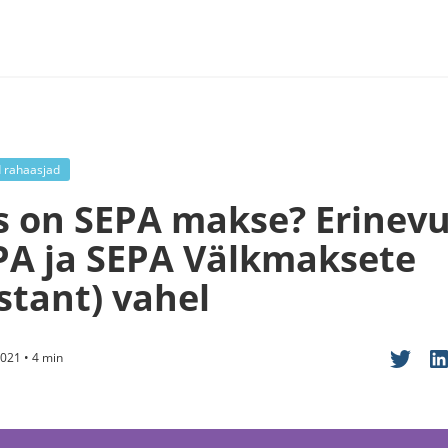
d rahaasjad
s on SEPA makse? Erinev
PA ja SEPA Välkmaksete
stant) vahel
021 • 4 min