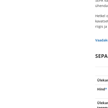
SEPA Väl
ühendat
Hetkel o
kavatse
riigis j
Vaadake
SEPA
Üleka
Hind
*
Üleka
tegem