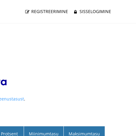
REGISTREERIMINE
SISSELOGIMINE
teenustasust
.
Protsent
Miinimumtasu
Maksimumtasu