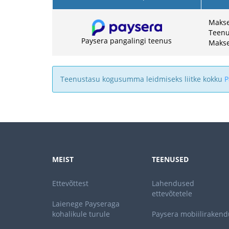
Makset
Teenu
Paysera pangalingi teenus
Makse
Teenustasu kogusumma leidmiseks liitke kokku
P
MEIST
TEENUSED
Ettevõttest
Lahendused
ettevõtetele
Laienege Payseraga
kohalikule turule
Paysera mobiilirakend