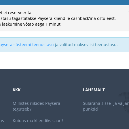
 ei reserveerita.
stasu tagastatakse Paysera kliendile cashback'ina ostu eest.
 laekumine võtab aega 1 minut.
aysera süsteemi teenustasu
ja valitud makseviisi teenustasu.
KKK
LÄHEMALT
Millistes riikides Paysera
Sularaha sisse- ja välj
tegutseb?
punktid
us
Kuidas ma kliendiks saan?