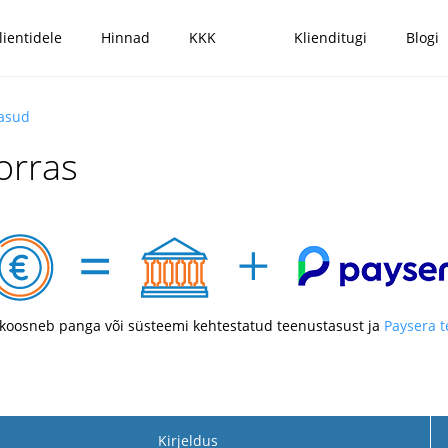
lientidele
Hinnad
KKK
Klienditugi
Blogi
tasud
orras
koosneb panga või süsteemi kehtestatud teenustasust ja
Paysera 
Kirjeldus