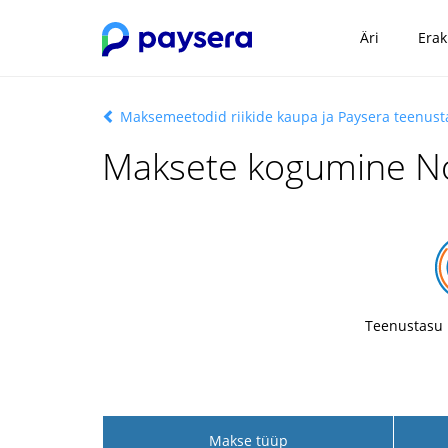
Äri
Erak
Maksemeetodid riikide kaupa ja Paysera teenus
Maksete kogumine N
Teenustasu 
Makse tüüp