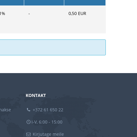
1
%
-
0,50
EUR
KONTAKT
amakse
+372 61 650 22
I-V, 6:00 - 15:00
Kirjutage meile