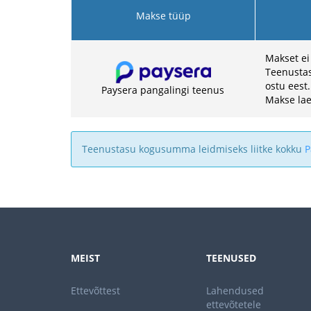
Makse tüüp
Makset ei
Teenustas
ostu eest.
Paysera pangalingi teenus
Makse lae
Teenustasu kogusumma leidmiseks liitke kokku
P
MEIST
TEENUSED
Ettevõttest
Lahendused
ettevõtetele