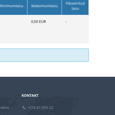
Fikseeritud
Miinimumtasu
Maksimumtasu
tasu
0,50
EUR
-
KONTAKT
amakse
+372 61 650 22