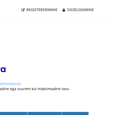
REGISTREERIMINE
SISSELOGIMINE
teenustasust
.
nimaalne ega suurem kui maksimaalne tasu.