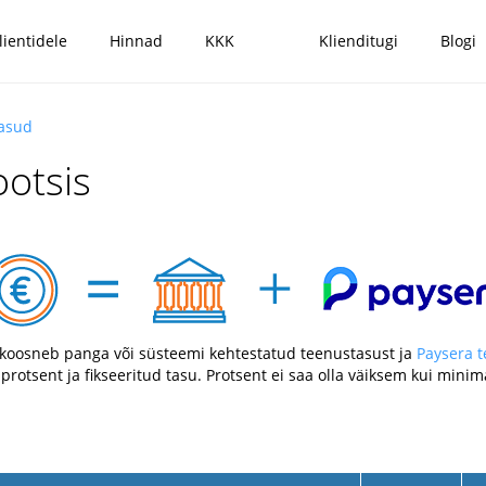
lientidele
Hinnad
KKK
Klienditugi
Blogi
tasud
otsis
koosneb panga või süsteemi kehtestatud teenustasust ja
Paysera 
 protsent ja fikseeritud tasu. Protsent ei saa olla väiksem kui mi