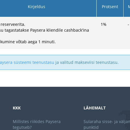
Kirjeldus
Protsent
 reserveerita.
1
%
-
u tagastatakse Paysera kliendile cashback'ina
kumine võtab aega 1 minuti.
aysera süsteemi teenustasu
ja valitud makseviisi teenustasu.
KKK
LÄHEMALT
Millistes riikides Paysera
Sularaha sisse- ja välj
tegutseb?
punktid