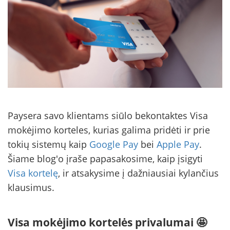
Paysera savo klientams siūlo bekontaktes Visa
mokėjimo korteles, kurias galima pridėti ir prie
tokių sistemų kaip
Google Pay
bei
Apple Pay
.
Šiame blog'o įraše papasakosime, kaip įsigyti
Visa kortelę
, ir atsakysime į dažniausiai kylančius
klausimus.
Visa mokėjimo kortelės privalumai 🤩