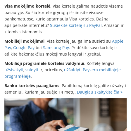
Visa mokėjimo kortelė
. Visa kortele galima naudotis visame
pasaulyje. Su šia kortele grynųjų išsiimsite visuose
bankomatuose, kurie aptarnauja Visa korteles. Dažnai
apsiperkate internetu?
Susiekite kortelę su PayPal
, Amazon ir
kitomis sistemomis.
Mobilieji mokėjimai
. Visa kortelę jau galima susieti su
Apple
Pay
,
Google Pay
bei
Samsung Pay.
Pridėkite savo kortelę ir
atlikite bekontakčius mokėjimus lengvai ir greitai.
Mobilioji programėlė kortelės valdymui
. Kortelę lengva
užsisakyti
,
valdyti
ir, prireikus,
užšaldyti
Paysera mobiliojoje
programėlėje
.
Banko kortelės paaugliams
. Papildomą kortelę galite užsakyti
asmeniui, kuriam jau suėjo 14 metų.
Daugiau skaitykite čia >