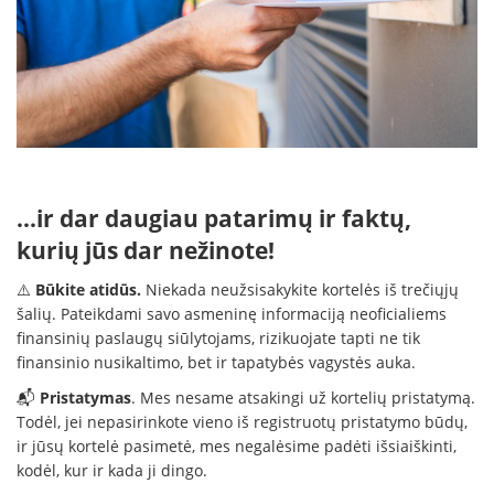
...ir dar daugiau patarimų ir faktų,
kurių jūs dar nežinote!
⚠️
Būkite atidūs.
Niekada neužsisakykite kortelės iš trečiųjų
šalių. Pateikdami savo asmeninę informaciją neoficialiems
finansinių paslaugų siūlytojams, rizikuojate tapti ne tik
finansinio nusikaltimo, bet ir tapatybės vagystės auka.
📬
Pristatymas
. Mes nesame atsakingi už kortelių pristatymą.
Todėl, jei nepasirinkote vieno iš registruotų pristatymo būdų,
ir jūsų kortelė pasimetė, mes negalėsime padėti išsiaiškinti,
kodėl, kur ir kada ji dingo.