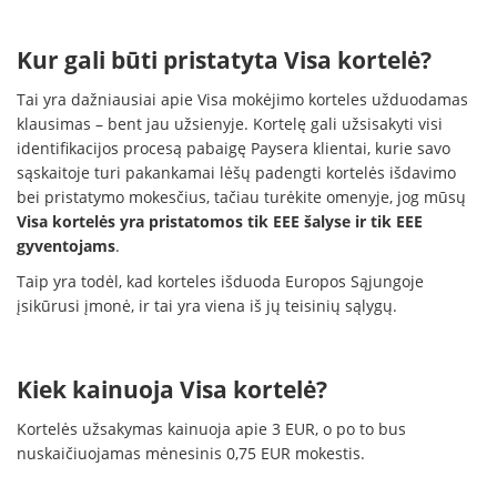
Kur gali būti pristatyta Visa kortelė?
Tai yra dažniausiai apie Visa mokėjimo korteles užduodamas
klausimas – bent jau užsienyje. Kortelę gali užsisakyti visi
identifikacijos procesą pabaigę Paysera klientai, kurie savo
sąskaitoje turi pakankamai lėšų padengti kortelės išdavimo
bei pristatymo mokesčius, tačiau turėkite omenyje, jog mūsų
Visa kortelės yra pristatomos tik EEE šalyse ir tik EEE
gyventojams
.
Taip yra todėl, kad korteles išduoda Europos Sąjungoje
įsikūrusi įmonė, ir tai yra viena iš jų teisinių sąlygų.
Kiek kainuoja Visa kortelė?
Kortelės užsakymas kainuoja apie 3 EUR, o po to bus
nuskaičiuojamas mėnesinis 0,75 EUR mokestis.