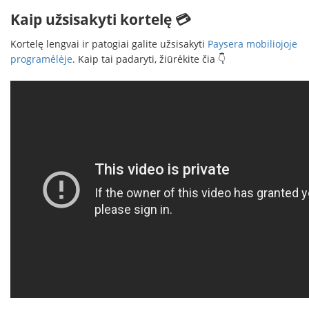
Kaip užsisakyti kortelę 💳
Kortelę lengvai ir patogiai galite užsisakyti
Paysera mobiliojoje
programėlėje
. Kaip tai padaryti, žiūrėkite čia 👇