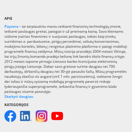
APIE
Paysera
– tai tarptautiniu mastu veikianti finansinių technologijų įmonė,
teikianti paslaugas greitai, patogiai ir už prieinamą kainą. Savo klientams
siūlome įvairias finansines ir susijusias paslaugas, tokias kaip įmokų
surinkimas e. parduotuvėse, pinigų pervedimai, valiutų konvertavimas,
mokėjimo kortelės, bilietų į renginius platinimo platforma ir patogi mobilioji
programėlė finansų valdymui. Mūsų istorija prasidėjo 2004 metais Vilniuje,
kai trijų žmonių komanda pradėjo kelionę link bendro tikslo finansų srityje.
2012 metais tapome pirmąja Lietuvos banko licencijuota elektroninių
pinigų įstaiga Lietuvoje. Dabar savo gretose turime daugiau nei 700
darbuotojų, dirbančių daugiau nei 30-yje pasaulio šalių. Mūsų programėlės
naudotojų skaičiui vis augant (virš 1 mln. parsisiuntimų), siekiame žengti
dar toliau ir mūsų vystomą mobiliąją programelę paversti rinkoje
lyderiaujančia superprogramėle, teikiančia finansų ir gyvenimo būdo
paslaugas visame pasaulyje.
Skaityti daugiau
KATEGORIJOS