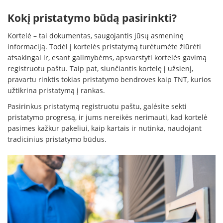
Kokį pristatymo būdą pasirinkti?
Kortelė – tai dokumentas, saugojantis jūsų asmeninę
informaciją. Todėl į kortelės pristatymą turėtumėte žiūrėti
atsakingai ir, esant galimybėms, apsvarstyti kortelės gavimą
registruotu paštu. Taip pat, siunčiantis kortelę į užsienį,
pravartu rinktis tokias pristatymo bendroves kaip TNT, kurios
užtikrina pristatymą į rankas.
Pasirinkus pristatymą registruotu paštu, galėsite sekti
pristatymo progresą, ir jums nereikės nerimauti, kad kortelė
pasimes kažkur pakeliui, kaip kartais ir nutinka, naudojant
tradicinius pristatymo būdus.