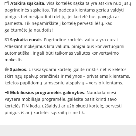
🗂
Atskira sąskaita
. Visa kortelės sąskaita yra atskira nuo jūsų
pagrindinės sąskaitos. Tai padeda klientams geriau valdyti
pinigus bei nesijaudinti dėl jų, jei kortelė bus pavogta ar
pamesta. Tik nepamirškite į kortelę pervesti lėšų, kad
galėtumėte ja naudotis!
💶
Sąskaita eurais
. Pagrindinė kortelės valiuta yra eurai.
Atliekant mokėjimus kita valiuta, pinigai bus konvertuojami
automatiškai, ir gali būti taikomas valiutos konvertavimo
mokestis.
🔵
Spalvos
. Užsisakydami kortelę, galite rinktis net iš keletos
skirtingų spalvų: oranžinės ir mėlynos – privatiems klientams,
keletos papildomų tamsesnių atspalvių – verslo klientams.
📲
Mobiliosios programėlės galimybės
. Naudodamiesi
Paysera mobiliąja programėle, galėsite pasitikrinti savo
kortelės PIN kodą, užšaldyti ar užblokuoti kortelę, pervesti
pinigus iš ar į kortelės sąskaitą ir ne tik.