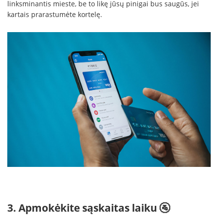
linksminantis mieste, be to likę jūsų pinigai bus saugūs, jei
kartais prarastumėte kortelę.
3. Apmokėkite sąskaitas laiku 🚰