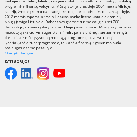
mokėjimo kortelės, bilietų į renginius platinimo platforma ir patogi mobilioji
programėlė finansų valdymui. Mūsų istorija prasidėjo 2004 metais Vilniuje,
kai trijų žmonių komanda pradėjo kelionę link bendro tikslo finansų srityje.
2012 metais tapome pirmąja Lietuvos banko licencijuota elektroninių
pinigų įstaiga Lietuvoje. Dabar savo gretose turime daugiau nei 700
darbuotojų, dirbančių daugiau nei 30-yje pasaulio šalių. Mūsų programėlės
naudotojų skaičiui vis augant (virš 1 mln. parsisiuntimų), siekiame žengti
dar toliau ir mūsų vystomą mobiliąją programelę paversti rinkoje
lyderiaujančia superprogramėle, teikiančia finansų ir gyvenimo būdo
paslaugas visame pasaulyje.
Skaityti daugiau
KATEGORIJOS