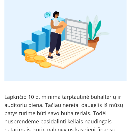
Lapkričio 10 d. minima tarptautinė buhalterių ir
auditorių diena. Tačiau neretai daugelis iš mūsų
patys turime būti savo buhalteriais. Todėl
nusprendėme pasidalinti keliais naudingais
patarimais, kurie palengvins kasdienį finansų