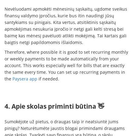
Nevėluodami apmokėti mėnesinių sąskaitų, ugdome sveikus
finansų valdymo įpročius, kurie bus itin naudingi jūsų
santykiams su pinigais. Kita vertus, atsitiktinis sąskaitų
apmokėjimas nesukuria įpročio ir netgi gali kelti stresą bei
baimę kas mėnesį pavėluoti atlikti mokėjimą. Tai kartais gali
baigtis netgi papildomomis išlaidomis.
Therefore, where possible it is good to set recurring monthly
or weekly payments to be made automatically from your
account. This works especially well for bills that are exactly
the same every time. You can set up recurring payments in
the
Paysera app
if needed.
4. Apie skolas priminti būtina 👋
Sumokėjote už pietus, o draugas taip ir neatsiuntė jums
pinigų? Neturėtumėte jaustis blogai primindami draugams
apie skolas. Tvarkyti savo finansus yra būtina, o skolų