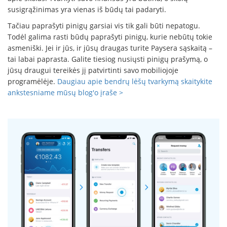
susigrąžinimas yra vienas iš būdų tai padaryti.
Tačiau paprašyti pinigų garsiai vis tik gali būti nepatogu.
Todėl galima rasti būdų paprašyti pinigų, kurie nebūtų tokie
asmeniški. Jei ir jūs, ir jūsų draugas turite Paysera sąskaitą –
tai labai paprasta. Galite tiesiog nusiųsti pinigų prašymą, o
jūsų draugui tereikės jį patvirtinti savo mobiliojoje
programėlėje.
Daugiau apie bendrų lėšų tvarkymą skaitykite
ankstesniame mūsų blog'o įraše >