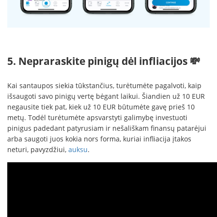
5. Nepraraskite pinigų dėl infliacijos 💸
Kai santaupos siekia tūkstančius, turėtumėte pagalvoti, kaip
išsaugoti savo pinigų vertę bėgant laikui. Šiandien už 10 EUR
negausite tiek pat, kiek už 10 EUR būtumėte gavę prieš 10
metų. Todėl turėtumėte apsvarstyti galimybę investuoti
pinigus padedant patyrusiam ir nešališkam finansų patarėjui
arba saugoti juos kokia nors forma, kuriai infliacija įtakos
neturi, pavyzdžiui,
auksu
.