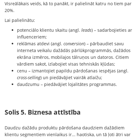
Visreālākais veids, kā to panākt, ir palielināt katru no tiem par
20%.
Lai palielinātu:
potenciālo klientu skaitu (angl.
leads
) – sadarbojieties ar
influenceriem;
reklāmas atdevi (angl.
conversion
) – pārbaudiet savu
interneta veikalu dažādās pārlūkprogrammās, dažādos
ekrāna izmēros, mobilajos tālruņos un datoros. Citiem
vārdiem sakot, izlabojiet visas tehniskās kļūdas;
cenu – izmantojiet papildu pārdošanas iespējas (angl.
cross-selling
) un piedāvājiet vairāk atlaižu;
daudzumu – piedāvājiet lojalitātes programmas.
Solis 5. Biznesa attīstība
Daudzu dažādu produktu pārdošana daudziem dažādiem
klientu segmentiem vienlaikus ir... haotiska, un tā ļoti ātri var