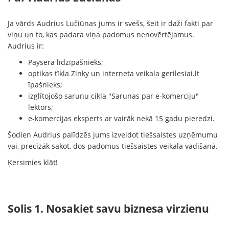
Ja vārds Audrius Lučiūnas jums ir svešs, šeit ir daži fakti par
viņu un to, kas padara viņa padomus nenovērtējamus.
Audrius ir:
Paysera līdzīpašnieks;
optikas tīkla Zinky un interneta veikala gerilesiai.lt
īpašnieks;
izglītojošo sarunu cikla "Sarunas par e-komerciju"
lektors;
e-komercijas eksperts ar vairāk nekā 15 gadu pieredzi.
Šodien Audrius palīdzēs jums izveidot tiešsaistes uzņēmumu
vai, precīzāk sakot, dos padomus tiešsaistes veikala vadīšanā.
Ķersimies klāt!
Solis 1. Nosakiet savu biznesa virzienu