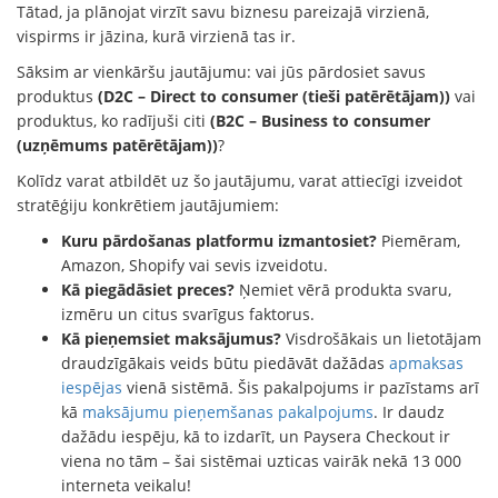
Tātad, ja plānojat virzīt savu biznesu pareizajā virzienā,
vispirms ir jāzina, kurā virzienā tas ir.
Sāksim ar vienkāršu jautājumu: vai jūs pārdosiet savus
produktus
(D2C – Direct to consumer (tieši patērētājam))
vai
produktus, ko radījuši citi
(B2C – Business to consumer
(uzņēmums patērētājam))
?
Kolīdz varat atbildēt uz šo jautājumu, varat attiecīgi izveidot
stratēģiju konkrētiem jautājumiem:
Kuru pārdošanas platformu izmantosiet?
Piemēram,
Amazon, Shopify vai sevis izveidotu.
Kā piegādāsiet preces?
Ņemiet vērā produkta svaru,
izmēru un citus svarīgus faktorus.
Kā pieņemsiet maksājumus?
Visdrošākais un lietotājam
draudzīgākais veids būtu piedāvāt dažādas
apmaksas
iespējas
vienā sistēmā. Šis pakalpojums ir pazīstams arī
kā
maksājumu pieņemšanas pakalpojums
. Ir daudz
dažādu iespēju, kā to izdarīt, un Paysera Checkout ir
viena no tām – šai sistēmai uzticas vairāk nekā 13 000
interneta veikalu!