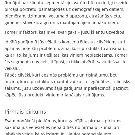
Runājot par klientu segmentāciju, varētu būt noderīgi izveidot
pircēja portretu, pamatojoties uz demogrāfiskajiem datiem,
piemēram, dzimumu, vecuma diapazonu, atrašanās vietu,
ģimenes stāvokli, algu un izmantojamajiem ienākumiem.
Tomēr ir faktors, kas ir vēl svarīgāks – jūsu klientu uzvedība.
Ideālā gadījumā jūs vēlaties koncentrēties uz cilvēkiem, kuri
apzinās noteiktu problēmu, zina, kurš produkts to atrisinātu,
kā arī to, ka jums ir tieši tas, kas viņiem nepieciešams. Tomēr
šis segments nav liels, it īpaši, ja tikko atvērāt savu tiešsaistes
veikalu.
Tāpēc cilvēki, kuri apzinās problēmu un risinājumu, bet
nezina, kuru produktu izmantot vai kur to iegādāties, ir lielisks
sākums. Jūsu uzdevums šajā gadījumā ir pārliecinoši paziņot,
kāpēc jūsu produkti viņiem ir labākais risinājums.
Pirmais pirkums
Esam nonākuši pie tēmas, kuru gaidījāt – pirmais pirkums.
Sākumā jūs vēlēsieties nebaidīties no pirmā pirkuma, un
labākais veids, kā to izdarīt, ir... ļaujot potenciālajiem