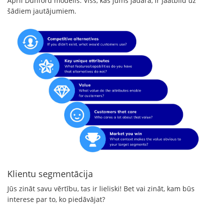
April Dunford modelis. Viss, kas jums jādara, ir jāatbild uz
šādiem jautājumiem.
Klientu segmentācija
Jūs zināt savu vērtību, tas ir lieliski! Bet vai zināt, kam būs
interese par to, ko piedāvājat?