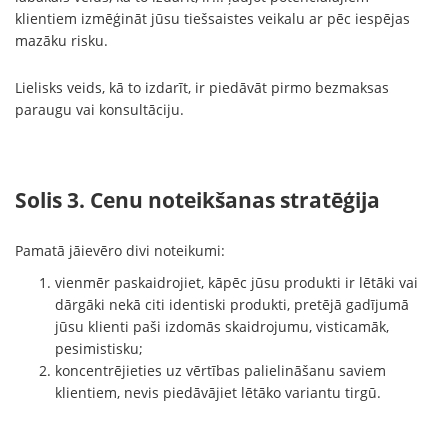
klientiem izmēģināt jūsu tiešsaistes veikalu ar pēc iespējas
mazāku risku.
Lielisks veids, kā to izdarīt, ir piedāvāt pirmo bezmaksas
paraugu vai konsultāciju.
Solis 3. Cenu noteikšanas stratēģija
Pamatā jāievēro divi noteikumi:
vienmēr paskaidrojiet, kāpēc jūsu produkti ir lētāki vai
dārgāki nekā citi identiski produkti, pretējā gadījumā
jūsu klienti paši izdomās skaidrojumu, visticamāk,
pesimistisku;
koncentrējieties uz vērtības palielināšanu saviem
klientiem, nevis piedāvājiet lētāko variantu tirgū.