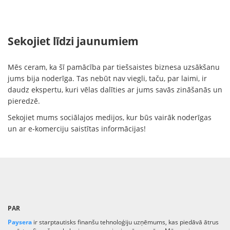
Sekojiet līdzi jaunumiem
Mēs ceram, ka šī pamācība par tiešsaistes biznesa uzsākšanu
jums bija noderīga. Tas nebūt nav viegli, taču, par laimi, ir
daudz ekspertu, kuri vēlas dalīties ar jums savās zināšanās un
pieredzē.
Sekojiet mums sociālajos medijos, kur būs vairāk noderīgas
un ar e-komerciju saistītas informācijas!
PAR
Paysera
ir starptautisks finanšu tehnoloģiju uzņēmums, kas piedāvā ātrus