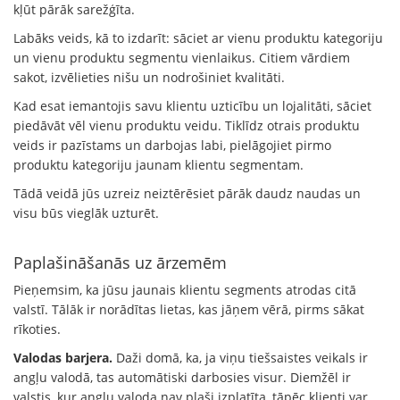
kļūt pārāk sarežģīta.
Labāks veids, kā to izdarīt: sāciet ar vienu produktu kategoriju
un vienu produktu segmentu vienlaikus. Citiem vārdiem
sakot, izvēlieties nišu un nodrošiniet kvalitāti.
Kad esat iemantojis savu klientu uzticību un lojalitāti, sāciet
piedāvāt vēl vienu produktu veidu. Tiklīdz otrais produktu
veids ir pazīstams un darbojas labi, pielāgojiet pirmo
produktu kategoriju jaunam klientu segmentam.
Tādā veidā jūs uzreiz neiztērēsiet pārāk daudz naudas un
visu būs vieglāk uzturēt.
Paplašināšanās uz ārzemēm
Pieņemsim, ka jūsu jaunais klientu segments atrodas citā
valstī. Tālāk ir norādītas lietas, kas jāņem vērā, pirms sākat
rīkoties.
Valodas barjera.
Daži domā, ka, ja viņu tiešsaistes veikals ir
angļu valodā, tas automātiski darbosies visur. Diemžēl ir
valstis, kur angļu valoda nav plaši izplatīta, tāpēc klienti var