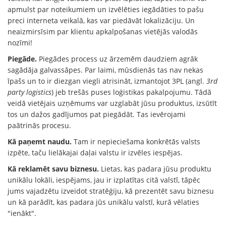
apmulst par noteikumiem un izvēlēties iegādāties to pašu
preci interneta veikalā, kas var piedāvāt lokalizāciju. Un
neaizmirsīsim par klientu apkalpošanas vietējās valodās
nozīmi!
Piegāde.
Piegādes process uz ārzemēm daudziem agrāk
sagādāja galvassāpes. Par laimi, mūsdienās tas nav nekas
īpašs un to ir diezgan viegli atrisināt, izmantojot 3PL (angl.
3rd
party logistics
) jeb trešās puses loģistikas pakalpojumu. Tādā
veidā vietējais uzņēmums var uzglabāt jūsu produktus, izsūtīt
tos un dažos gadījumos pat piegādāt. Tas ievērojami
paātrinās procesu.
Kā paņemt naudu.
Tam ir nepieciešama konkrētās valsts
izpēte, taču lielākajai daļai valstu ir izvēles iespējas.
Kā reklamēt savu biznesu.
Lietas, kas padara jūsu produktu
unikālu lokāli, iespējams, jau ir izplatītas citā valstī, tāpēc
jums vajadzētu izveidot stratēģiju, kā prezentēt savu biznesu
un kā parādīt, kas padara jūs unikālu valstī, kurā vēlaties
"ienākt".