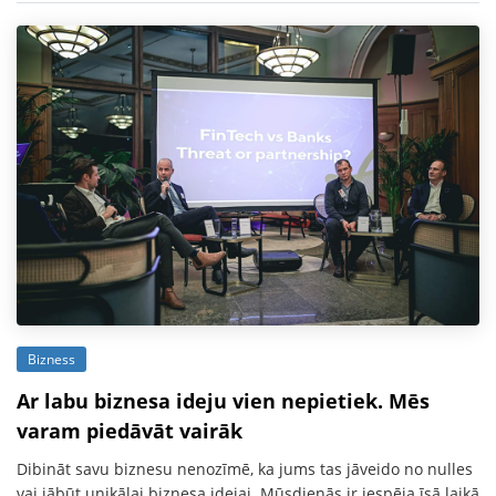
Bizness
Ar labu biznesa ideju vien nepietiek. Mēs
varam piedāvāt vairāk
Dibināt savu biznesu nenozīmē, ka jums tas jāveido no nulles
vai jābūt unikālai biznesa idejai. Mūsdienās ir iespēja īsā laikā