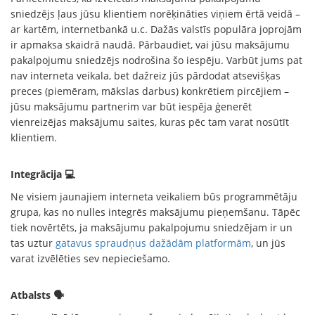
sniedzējs ļaus jūsu klientiem norēķināties viņiem ērtā veidā –
ar kartēm, internetbankā u.c. Dažās valstīs populāra joprojām
ir apmaksa skaidrā naudā. Pārbaudiet, vai jūsu maksājumu
pakalpojumu sniedzējs nodrošina šo iespēju. Varbūt jums pat
nav interneta veikala, bet dažreiz jūs pārdodat atsevišķas
preces (piemēram, mākslas darbus) konkrētiem pircējiem –
jūsu maksājumu partnerim var būt iespēja ģenerēt
vienreizējas maksājumu saites, kuras pēc tam varat nosūtīt
klientiem.
Integrācija 💻
Ne visiem jaunajiem interneta veikaliem būs programmētāju
grupa, kas no nulles integrēs maksājumu pieņemšanu. Tāpēc
tiek novērtēts, ja maksājumu pakalpojumu sniedzējam ir un
tas uztur
gatavus spraudņus dažādām platformām
, un jūs
varat izvēlēties sev nepieciešamo.
Atbalsts 🗣