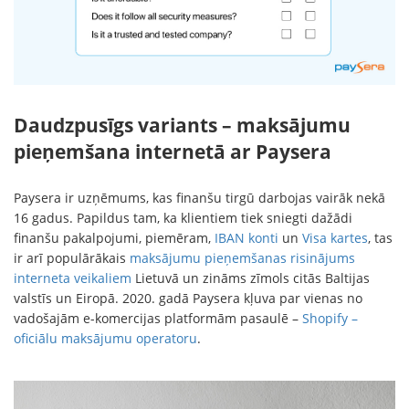
Daudzpusīgs variants – maksājumu
pieņemšana internetā ar Paysera
Paysera ir uzņēmums, kas finanšu tirgū darbojas vairāk nekā
16 gadus. Papildus tam, ka klientiem tiek sniegti dažādi
finanšu pakalpojumi, piemēram,
IBAN konti
un
Visa kartes
, tas
ir arī populārākais
maksājumu pieņemšanas risinājums
interneta veikaliem
Lietuvā un zināms zīmols citās Baltijas
valstīs un Eiropā. 2020. gadā Paysera kļuva par vienas no
vadošajām e-komercijas platformām pasaulē –
Shopify –
oficiālu maksājumu operatoru
.