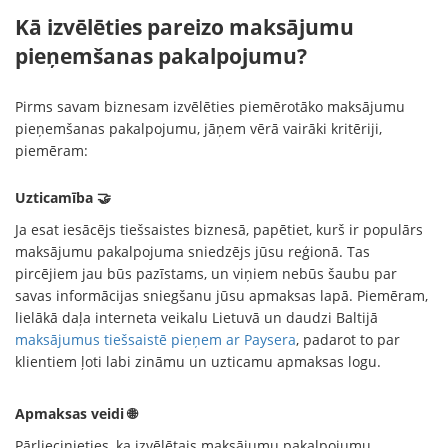
Kā izvēlēties pareizo maksājumu
pieņemšanas pakalpojumu?
Pirms savam biznesam izvēlēties piemērotāko maksājumu
pieņemšanas pakalpojumu, jāņem vērā vairāki kritēriji,
piemēram:
Uzticamība 🤝
Ja esat iesācējs tiešsaistes biznesā, papētiet, kurš ir populārs
maksājumu pakalpojuma sniedzējs jūsu reģionā. Tas
pircējiem jau būs pazīstams, un viņiem nebūs šaubu par
savas informācijas sniegšanu jūsu apmaksas lapā. Piemēram,
lielākā daļa interneta veikalu Lietuvā un daudzi Baltijā
maksājumus tiešsaistē pieņem ar Paysera
, padarot to par
klientiem ļoti labi zināmu un uzticamu apmaksas logu.
Apmaksas veidi 🌐
Pārliecinieties, ka izvēlētais maksājumu pakalpojumu