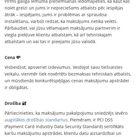
Pirms galīgā lēmuma pieņemšanas iedomājieties, ka kaut kas
noiet greizi un jums ir nepieciešams atbalsts pēc iespējas
ātrāk – iespējams, jums ir problēmas ar spraudņa
instalēšanu, varbūt redzat, ka maksājums netika veikts.
Pārbaudiet, vai jūsu vēlamajam maksājumu partnerim ir
viegla piekļuve klientu atbalstam, kā arī tehniskajam
atbalstam un vai tas ir pieejams jūsu valodā.
Cena 💸
Visbeidzot, apsveriet izdevumus. Veidojot savu tiešsaistes
veikalu, vienmēr tiek novērtēts bezmaksas tehniskais atbalsts,
un mūsdienās konkurētspējīgas cenas maksājumu apstrādei
ir obligātas.
Drošība 🔐
Pārliecinieties, ka maksājumu pakalpojumu sniedzējs ievēro
augstākos drošības standartus
. Piemēram, ir PCI DSS
(Payment Card Industry Data Security Standard) sertifikāts
karšu maksājumu apstrādei, klientu datu aizsardzībai un