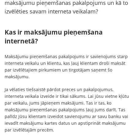
maksājumu pieņemšanas pakalpojums un kā to
izvēlēties savam interneta veikalam?
Kas ir maksājumu pieņemšana
internetā?
Maksājumu pieņemšanas pakalpojums ir savienojums starp
interneta veikalu un klientu, kas ļauj klientam droši maksāt
par izvēlētajiem pirkumiem un tirgotājam saņemt šo
maksājumu.
Ja vēlaties tiešsaistē pārdot preces un pakalpojumus,
interneta veikala izveide ir tikai sākums. Lai jūsu vietne kļūtu
par veikalu, jums jāpieņem maksājumi. Tas ir tas, ko
maksājumu pieņemšanas pakalpojums ļauj jums darīt. Tas
palīdz jūsu klientam izveidot savienojumu ar savu banku vai
ievadīt maksājumu kartes datus un apstiprināt maksājumu
par izvēlētajām precēm.