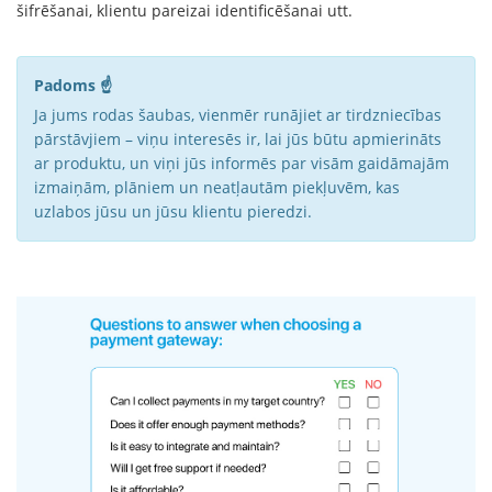
šifrēšanai, klientu pareizai identificēšanai utt.
Padoms ☝️
Ja jums rodas šaubas, vienmēr runājiet ar tirdzniecības
pārstāvjiem – viņu interesēs ir, lai jūs būtu apmierināts
ar produktu, un viņi jūs informēs par visām gaidāmajām
izmaiņām, plāniem un neatļautām piekļuvēm, kas
uzlabos jūsu un jūsu klientu pieredzi.