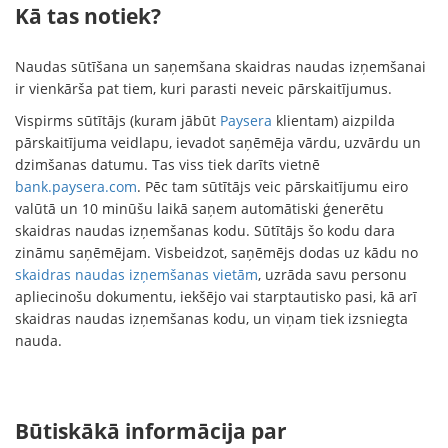
Kā tas notiek?
Naudas sūtīšana un saņemšana skaidras naudas izņemšanai
ir vienkārša pat tiem, kuri parasti neveic pārskaitījumus.
Vispirms sūtītājs (kuram jābūt
Paysera
klientam) aizpilda
pārskaitījuma veidlapu, ievadot saņēmēja vārdu, uzvārdu un
dzimšanas datumu. Tas viss tiek darīts vietnē
bank.paysera.com
. Pēc tam sūtītājs veic pārskaitījumu eiro
valūtā un 10 minūšu laikā saņem automātiski ģenerētu
skaidras naudas izņemšanas kodu. Sūtītājs šo kodu dara
zināmu saņēmējam. Visbeidzot, saņēmējs dodas uz kādu no
skaidras naudas izņemšanas vietām
, uzrāda savu personu
apliecinošu dokumentu, iekšējo vai starptautisko pasi, kā arī
skaidras naudas izņemšanas kodu, un viņam tiek izsniegta
nauda.
Būtiskākā informācija par