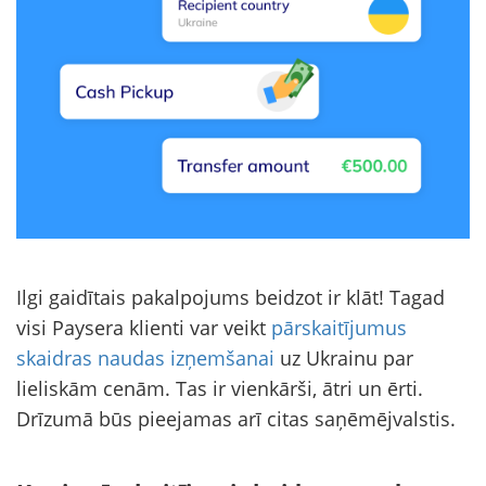
Ilgi gaidītais pakalpojums beidzot ir klāt! Tagad
visi Paysera klienti var veikt
pārskaitījumus
skaidras naudas izņemšanai
uz Ukrainu par
lieliskām cenām. Tas ir vienkārši, ātri un ērti.
Drīzumā būs pieejamas arī citas saņēmējvalstis.