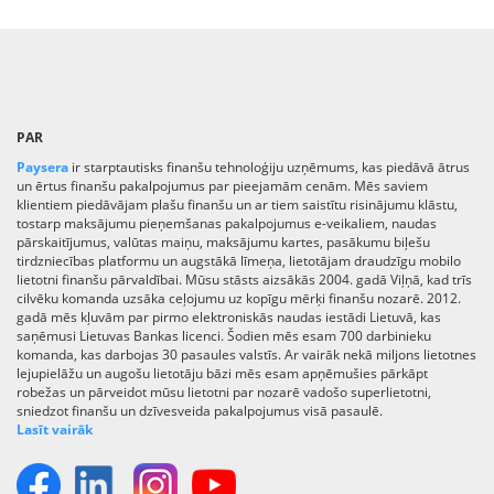
PAR
Paysera
ir starptautisks finanšu tehnoloģiju uzņēmums, kas piedāvā ātrus
un ērtus finanšu pakalpojumus par pieejamām cenām. Mēs saviem
klientiem piedāvājam plašu finanšu un ar tiem saistītu risinājumu klāstu,
tostarp maksājumu pieņemšanas pakalpojumus e-veikaliem, naudas
pārskaitījumus, valūtas maiņu, maksājumu kartes, pasākumu biļešu
tirdzniecības platformu un augstākā līmeņa, lietotājam draudzīgu mobilo
lietotni finanšu pārvaldībai. Mūsu stāsts aizsākās 2004. gadā Viļņā, kad trīs
cilvēku komanda uzsāka ceļojumu uz kopīgu mērķi finanšu nozarē. 2012.
gadā mēs kļuvām par pirmo elektroniskās naudas iestādi Lietuvā, kas
saņēmusi Lietuvas Bankas licenci. Šodien mēs esam 700 darbinieku
komanda, kas darbojas 30 pasaules valstīs. Ar vairāk nekā miljons lietotnes
lejupielāžu un augošu lietotāju bāzi mēs esam apņēmušies pārkāpt
robežas un pārveidot mūsu lietotni par nozarē vadošo superlietotni,
sniedzot finanšu un dzīvesveida pakalpojumus visā pasaulē.
Lasīt vairāk