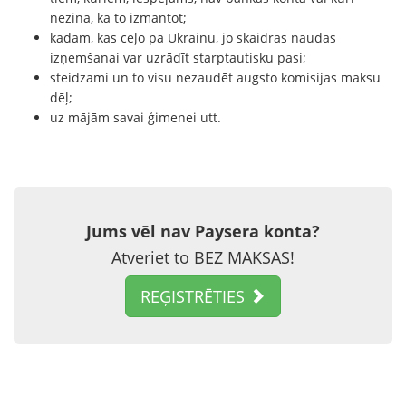
nezina, kā to izmantot;
kādam, kas ceļo pa Ukrainu, jo skaidras naudas
izņemšanai var uzrādīt starptautisku pasi;
steidzami un to visu nezaudēt augsto komisijas maksu
dēļ;
uz mājām savai ģimenei utt.
Jums vēl nav Paysera konta?
Atveriet to BEZ MAKSAS!
REĢISTRĒTIES