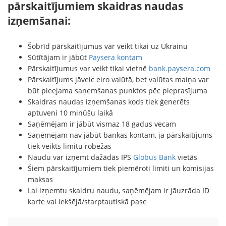
pārskaitījumiem skaidras naudas
izņemšanai:
Šobrīd pārskaitījumus var veikt tikai uz Ukrainu
Sūtītājam ir jābūt
Paysera kontam
Pārskaitījumus var veikt tikai vietnē
bank.paysera.com
Pārskaitījums jāveic eiro valūtā, bet valūtas maiņa var
būt pieejama saņemšanas punktos pēc pieprasījuma
Skaidras naudas izņemšanas kods tiek ģenerēts
aptuveni 10 minūšu laikā
Saņēmējam ir jābūt vismaz 18 gadus vecam
Saņēmējam nav jābūt bankas kontam, ja pārskaitījums
tiek veikts limitu robežās
Naudu var izņemt dažādās IPS
Globus Bank
vietās
Šiem pārskaitījumiem tiek piemēroti limiti un komisijas
maksas
Lai izņemtu skaidru naudu, saņēmējam ir jāuzrāda ID
karte vai iekšējā/starptautiskā pase