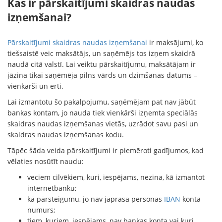
Kas ir pārskaitījumi skaidras naudas
izņemšanai?
Pārskaitījumi skaidras naudas izņemšanai
ir maksājumi, ko
tiešsaistē veic maksātājs, un saņēmējs tos izņem skaidrā
naudā citā valstī. Lai veiktu pārskaitījumu, maksātājam ir
jāzina tikai saņēmēja pilns vārds un dzimšanas datums –
vienkārši un ērti.
Lai izmantotu šo pakalpojumu, saņēmējam pat nav jābūt
bankas kontam, jo nauda tiek vienkārši izņemta speciālās
skaidras naudas izņemšanas vietās, uzrādot savu pasi un
skaidras naudas izņemšanas kodu.
Tāpēc šāda veida pārskaitījumi ir piemēroti gadījumos, kad
vēlaties nosūtīt naudu:
veciem cilvēkiem, kuri, iespējams, nezina, kā izmantot
internetbanku;
kā pārsteigumu, jo nav jāprasa personas
IBAN
konta
numurs;
tiem, kuriem, iespējams, nav bankas konta vai kuri