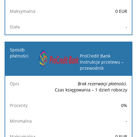
0
EUR
-
ProCredit Bank
Instrukcje przelewu –
przewodnik
Brak rezerwacji płatności.
Czas księgowania – 1 dzień roboczy
0
%
-
0
EUR