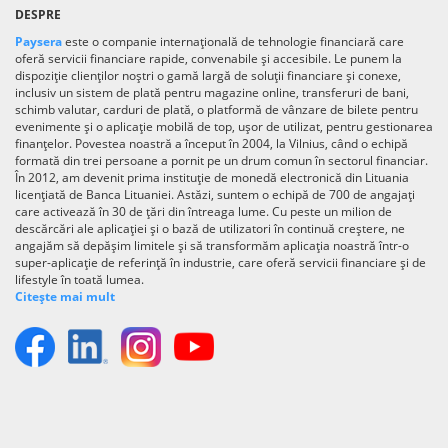
DESPRE
Paysera
este o companie internațională de tehnologie financiară care
oferă servicii financiare rapide, convenabile și accesibile. Le punem la
dispoziție clienților noștri o gamă largă de soluții financiare și conexe,
inclusiv un sistem de plată pentru magazine online, transferuri de bani,
schimb valutar, carduri de plată, o platformă de vânzare de bilete pentru
evenimente și o aplicație mobilă de top, ușor de utilizat, pentru gestionarea
finanțelor. Povestea noastră a început în 2004, la Vilnius, când o echipă
formată din trei persoane a pornit pe un drum comun în sectorul financiar.
În 2012, am devenit prima instituție de monedă electronică din Lituania
licențiată de Banca Lituaniei. Astăzi, suntem o echipă de 700 de angajați
care activează în 30 de țări din întreaga lume. Cu peste un milion de
descărcări ale aplicației și o bază de utilizatori în continuă creștere, ne
angajăm să depășim limitele și să transformăm aplicația noastră într-o
super-aplicație de referință în industrie, care oferă servicii financiare și de
lifestyle în toată lumea.
Citește mai mult