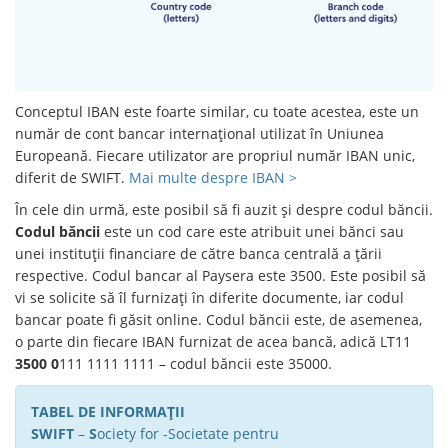
Conceptul IBAN este foarte similar, cu toate acestea, este un
număr de cont bancar internațional utilizat în Uniunea
Europeană. Fiecare utilizator are propriul număr IBAN unic,
diferit de SWIFT.
Mai multe despre IBAN >
În cele din urmă, este posibil să fi auzit și despre codul băncii.
Codul băncii
este un cod care este atribuit unei bănci sau
unei instituții financiare de către banca centrală a țării
respective. Codul bancar al Paysera este 3500. Este posibil să
vi se solicite să îl furnizați în diferite documente, iar codul
bancar poate fi găsit online. Codul băncii este, de asemenea,
o parte din fiecare IBAN furnizat de acea bancă, adică LT11
3500 0
111 1111 1111 – codul băncii este 35000.
TABEL DE INFORMAȚII
SWIFT
–
S
ociety for -Societate pentru