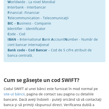
W
orldwide - La nivel Mondial
I
nterbank - Interbancar
F
inancial -Financiar
T
elecommunication - Telecomunicații
BIC
–
B
usiness - Companie
I
dentifier - Identificator
C
ode - Cod
IBAN
–
I
nternational
B
ank
A
ccount
N
umber - Număr de
cont bancar internațional
Bank code - Cod Bancar
– Cod de 5 cifre atribuit de
banca centrală.
Cum se găsește un cod SWIFT?
Codul SWIFT al unei bănci este furnizat în mod normal pe
site-ul băncii
, pagina de contact sau pagina cu detaliile
bancare. Dacă aveți îndoieli - puteți oricând să vă contactați
banca și să primiți răspunsul direct. Verificarea dublă a