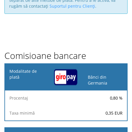
separat de alte metode de plată. Pentru a le activa, vă
rugăm să contactați
Suportul pentru Clienți
.
Comisioane bancare
Modalitate
de plată
Bănci din
Germania
Taxa
Procentaj
minimă
0,80
%
0,35
EUR