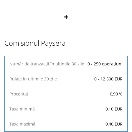
+
Comisionul Paysera
Număr
0 - 250 operațiuni
de
tranzacții
0 - 12 500 EUR
în
ultimile
30
0,90
%
zile
0,10
EUR
Rulaje
în
0,40
EUR
ultimile
30