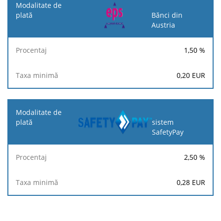
Bănci din
Austria
1,50
%
0,20
EUR
sistem
SafetyPay
2,50
%
0,28
EUR