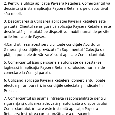
2. Pentru a utiliza aplicația Paysera Retailers, Comerciantul va
descărca și instala aplicația Paysera Retailers pe dispozitivul
său mobil.
3. Descărcarea și utilizarea aplicației Paysera Retailers este
gratuită. Clientul se asigură că aplicația Paysera Retailers este
descărcată și instalată pe dispozitivul mobil numai de pe site-
urile indicate de Paysera.
4.Când utilizezi acest serviciu, toate condițiile Acordului
General și condițiile prevăzute în Suplimentul "Colecția de
plăți la punctele de vânzare" sunt aplicate Comerciantului.
5. Comerciantul (sau persoanele autorizate de acesta) se
loghează în aplicația Paysera Retailers, folosind numele de
conectare la Cont și parola.
6. Utilizând aplicația Paysera Retailers, Comerciantul poate
efectua și rambursări, în condițiile selectate și indicate în
Proiect.
7. Comerciantul își asumă întreaga responsabilitate pentru
siguranța și utilizarea adecvată și autorizată a dispozitivului
Comerciantului, în care este instalată aplicația Paysera
Retailers; instruirea corespunzătoare a persoanelor