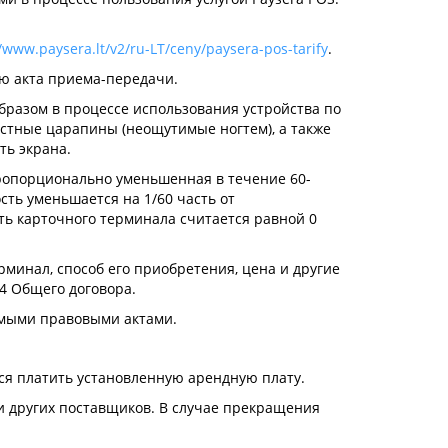
//www.paysera.lt/v2/ru-LT/ceny/paysera-pos-tarify
.
ю акта приема-передачи.
бразом в процессе использования устройства по
тные царапины (неощутимые ногтем), а также
ть экрана.
ропорционально уменьшенная в течение 60-
сть уменьшается на 1/60 часть от
ть карточного терминала считается равной 0
минал, способ его приобретения, цена и другие
4 Общего договора.
нимыми правовыми актами.
тся платить установленную арендную плату.
ми других поставщиков. В случае прекращения