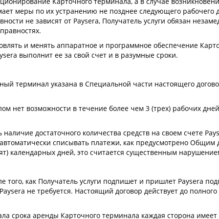
ционирование Карточного терминала, а в случае возникновения
имает меры по их устранению не позднее следующего рабочего 
вности не зависят от Paysera, Получатель услуги обязан незам
правностях.
новлять и менять аппаратное и программное обеспечение Карт
sera выполнит ее за свой счет и в разумные сроки.
ный терминал указана в Специальной части настоящего договор
ом нет возможности в течение более чем 3 (трех) рабочих дней
ь наличие достаточного количества средств на своем счете Pay
 автоматически списывать платежи, как предусмотрено Общим д
ят) календарных дней, это считается существенным нарушение
сле того, как Получатель услуги подпишет и пришлет Paysera п
Paysera не требуется. Настоящий договор действует до полног
ачала срока аренды Карточного терминала каждая сторона имее