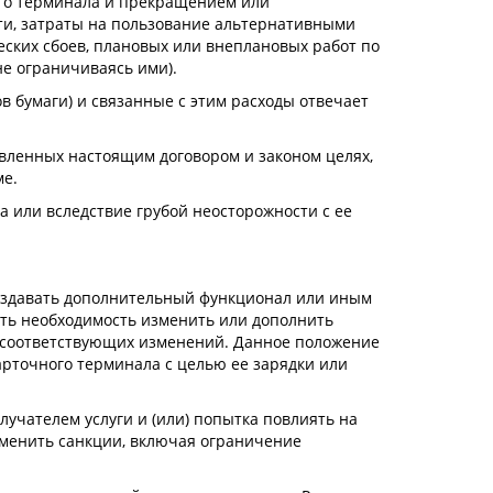
ного терминала и прекращением или
ти, затраты на пользование альтернативными
еских сбоев, плановых или внеплановых работ по
не ограничиваясь ими).
 бумаги) и связанные с этим расходы отвечает
овленных настоящим договором и законом целях,
ме.
ra или вследствие грубой неосторожности с ее
 создавать дополнительный функционал или иным
сть необходимость изменить или дополнить
и соответствующих изменений. Данное положение
арточного терминала с целью ее зарядки или
учателем услуги и (или) попытка повлиять на
именить санкции, включая ограничение