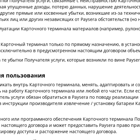
убытки Получателя услуги, связанные с неисправностью Карточ
чая упущенные доходы, потерю данных, нарушение деятельнос
 другие прямые или косвенные убытки, возникшие из-за технич
ьих лиц или других независящих от Paysera обстоятельств (но 
луатации Карточного терминала материалов (например, рулонов
ь Карточный терминал только по прямому назначению, в устан
 исключительно в предусмотренном настоящим договором объе
за те убытки Получателя услуги, которые возникли по вине Payse
ия пользования
никать внутрь Карточного терминала, менять, адаптировать и
 на работу Карточного терминала или любой его части. Если е
тель услуги обязан обратиться в Paysera по поводу реализаци
 инструкции производителя извлечение / установку батареи К
ного или программного обеспечения Карточного терминала Пол
настоящего договора и может предоставить Paysera право пр
кировку доступа и расторжение настоящего договора.