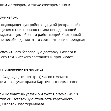
ящим Договором, а также своевременно и
ерминалом.
 подходящего устройства, другой (исправный)
общения о неисправности или ненадлежащей
 ненадлежащим образом работающий Карточный
учае несоблюдения этого срока отправки арендная
печить его безопасную доставку. Paysera в
 его технического состояния и принимает
ли привлеченные ею лица.
е 24 (двадцати четырех) часов с момента
е и – в случае кражи Карточного терминала –
и Получатель услуги обязуется в течение 10
латив ей Остаточную стоимость карточного
ды Карточного терминала.