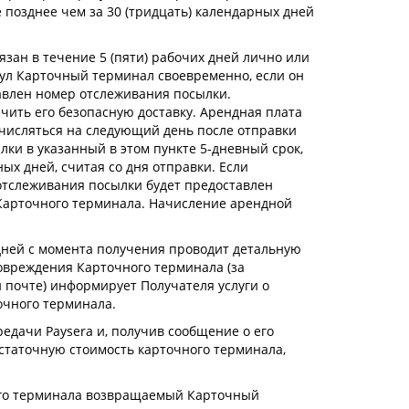
 позднее чем за 30 (тридцать) календарных дней
язан в течение 5 (пяти) рабочих дней лично или
нул Карточный терминал своевременно, если он
тавлен номер отслеживания посылки.
чить его безопасную доставку. Арендная плата
ачисляться на следующий день после отправки
лки в указанный в этом пункте 5-дневный срок,
ых дней, считая со дня отправки. Если
 отслеживания посылки будет предоставлен
 Карточного терминала. Начисление арендной
 дней с момента получения проводит детальную
повреждения Карточного терминала (за
й почте) информирует Получателя услуги о
очного терминала.
редачи Paysera и, получив сообщение о его
Остаточную стоимость карточного терминала,
чного терминала возвращаемый Карточный