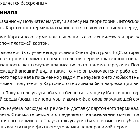
 является бессрочным.
минала
казанному Получателем услуги адресу на территории Литовской
ды Карточного терминала начинается со дня его приема-перед
едачи Карточного терминала выполнить его техническую и прог
алом платежей картой.
ьзования (в случае неподписания Счета-фактуры с НДС, котор
нал принят с момента осуществления первой платежной операц
анности, как в случае подписания акта приема-передачи), Полу
ащий внешний вид, а также то, что он включается и работает. 
ного терминала письменно уведомить Paysera о его любых явн
 момент получения у Карточного терминала был надлежащий вн
ла Получатель услуги обязан обеспечить защиту Карточного т
 среды (воды, температуры и других факторов окружающей сре
ать Paysera расходы на ремонт и доставку Карточного терминал
ysera. Стоимость ремонта определяется на основании сметы, пр
очного терминала Получатель услуги обязан возместить убытк
ень констатации факта его утери или непоправимой порчи.