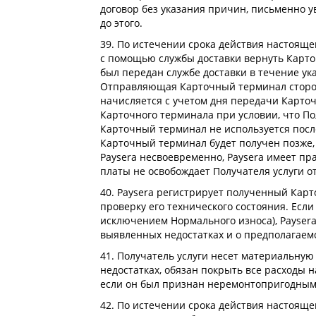
договор без указания причин, письменно у
до этого.
39. По истечении срока действия настоящег
с помощью службы доставки вернуть Карто
был передан службе доставки в течение ука
Отправляющая Карточный терминал сторона 
начисляется с учетом дня передачи Карто
Карточного терминала при условии, что По
Карточный терминал не используется после 
Карточный терминал будет получен позже, 
Paysera несвоевременно, Paysera имеет п
платы не освобождает Получателя услуги о
40. Paysera регистрирует полученный Карт
проверку его технического состояния. Есл
исключением Нормального износа), Paysera 
выявленных недостатках и о предполагаем
41. Получатель услуги несет материальную
недостатках, обязан покрыть все расходы 
если он был признан неремонтопригодным
42. По истечении срока действия настояще