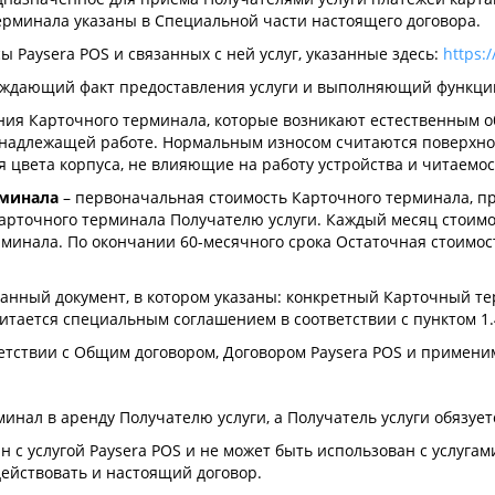
рминала указаны в Специальной части настоящего договора.
 Paysera POS и связанных с ней услуг, указанные здесь:
https:
рждающий факт предоставления услуги и выполняющий функци
ния Карточного терминала, которые возникают естественным о
надлежащей работе. Нормальным износом считаются поверхнос
цвета корпуса, не влияющие на работу устройства и читаемос
рминала
– первоначальная стоимость Карточного терминала, п
Карточного терминала Получателю услуги. Каждый месяц стоимо
минала. По окончании 60-месячного срока Остаточная стоимос
нный документ, в котором указаны: конкретный Карточный тер
итается специальным соглашением в соответствии с пунктом 1.
тветствии с Общим договором, Договором Paysera POS и приме
минал в аренду Получателю услуги, а Получатель услуги обязуе
 с услугой Paysera POS и не может быть использован с услуга
действовать и настоящий договор.