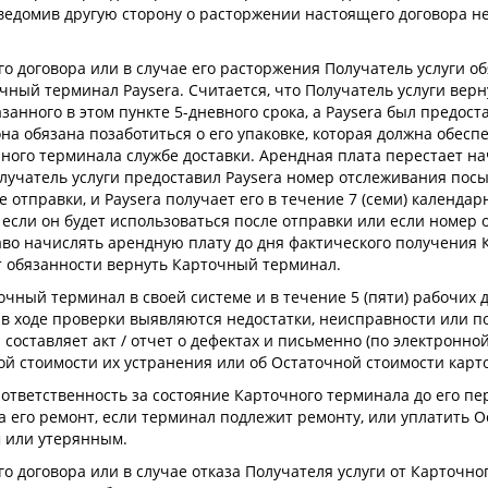
ведомив другую сторону о расторжении настоящего договора не
о договора или в случае его расторжения Получатель услуги об
чный терминал Paysera. Считается, что Получатель услуги вер
занного в этом пункте 5-дневного срока, а Paysera был предос
обязана позаботиться о его упаковке, которая должна обеспе
чного терминала службе доставки. Арендная плата перестает н
лучатель услуги предоставил Paysera номер отслеживания посы
отправки, и Paysera получает его в течение 7 (семи) календарн
если он будет использоваться после отправки или если номер
раво начислять арендную плату до дня фактического получения
т обязанности вернуть Карточный терминал.
очный терминал в своей системе и в течение 5 (пяти) рабочих
и в ходе проверки выявляются недостатки, неисправности или 
составляет акт / отчет о дефектах и письменно (по электронно
ой стоимости их устранения или об Остаточной стоимости карт
 ответственность за состояние Карточного терминала до его пе
на его ремонт, если терминал подлежит ремонту, или уплатить 
 или утерянным.
го договора или в случае отказа Получателя услуги от Карто