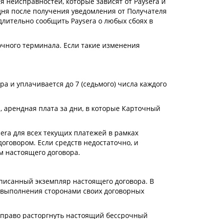
 неисправностей, которые зависят от Paysera и
дня после получения уведомления от Получателя
едлительно сообщить Paysera о любых сбоях в
очного терминала. Если такие изменения
а и уплачивается до 7 (седьмого) числа каждого
, арендная плата за дни, в которые Карточный
sera для всех текущих платежей в рамках
оговором. Если средств недостаточно, и
м настоящего договора.
одписанный экземпляр настоящего договора. В
о выполнения сторонами своих договорных
т право расторгнуть настоящий бессрочный