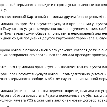
Карточный терминал в порядке и в сроки, установленные насто
ату.
ь некачественный Карточный терминал другим (равноценным) т
рминала, по просьбе Получателя услуги и при наличии у Paysera
н Получателю услуги немедленно после получения от него со
чае Получатель услуги обязуется отправить неисправный или
чих дней со дня получения другого Карточного терминала. В сл
она обязана позаботиться о его упаковке, которая должна обес
чения возвращенного Карточного терминала проводит проверку
арточного терминала организует и выполняет только Paysera и
терминала Получатель услуги обязан незамедлительно (в течени
чного терминала) сообщить об этом Paysera в письменной форм
рминала (если он признается неремонтопригодным) или его утер
 Paysera об этом возместить Paysera понесенные ею убытки, уп
услугой Paysera POS может быть заключен новый договор арен