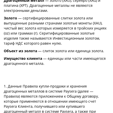
Драгоценный металл
— золото (XAU), серебро (XAG) и
платина (XPT). Драгоценные металлы не являются
электронными деньгами.
Золото
— сертифицированные слитки золота или
выпущенные разными странами золотые монеты (XAU),
чистый вес золота которых измеряется в тройских унциях
(oz) или граммах (г). Серитифицированные золотые
изделия также называются Инвестиционным золотом,
тариф НДС которого равен нулю.
Объект из золота
— слиток золота или единица золота.
Имущество клиента
— единицы или части имеющегося
драгоценного металла.
1. Данные Правила купли-продажи и хранения
драгоценных металлов в системе Paysera (далее —
Правила) являются приложением к Общему договору,
которые применяются в отношении имеющего счет
Paysera Клиента, получившего или купившего
драгоценный металл в системе Paysera, а также при