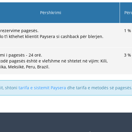
Përshkrimi
Për
 rezervime pagesës.
1
%
do t’i kthehet klientit Paysera si cashback për blerjen.
mi i pagesës - 24 orë.
3
%
odë pagesës është e vlefshme në shtetet në vijim: Kili,
ika, Meksikë, Peru, Brazil.
it, shtoni
tarifa e sistemit Paysera
dhe tarifa e metodës së pagesës