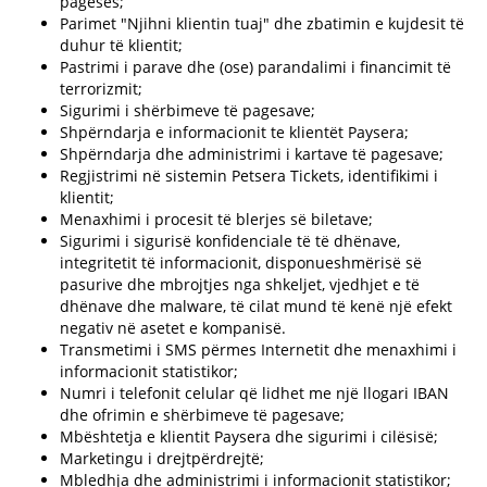
pagesës;
Parimet "Njihni klientin tuaj" dhe zbatimin e kujdesit të
duhur të klientit;
Pastrimi i parave dhe (ose) parandalimi i financimit të
terrorizmit;
Sigurimi i shërbimeve të pagesave;
Shpërndarja e informacionit te klientët Paysera;
Shpërndarja dhe administrimi i kartave të pagesave;
Regjistrimi në sistemin Petsera Tickets, identifikimi i
klientit;
Menaxhimi i procesit të blerjes së biletave;
Sigurimi i sigurisë konfidenciale të të dhënave,
integritetit të informacionit, disponueshmërisë së
pasurive dhe mbrojtjes nga shkeljet, vjedhjet e të
dhënave dhe malware, të cilat mund të kenë një efekt
negativ në asetet e kompanisë.
Transmetimi i SMS përmes Internetit dhe menaxhimi i
informacionit statistikor;
Numri i telefonit celular që lidhet me një llogari IBAN
dhe ofrimin e shërbimeve të pagesave;
Mbështetja e klientit Paysera dhe sigurimi i cilësisë;
Marketingu i drejtpërdrejtë;
Mbledhja dhe administrimi i informacionit statistikor;