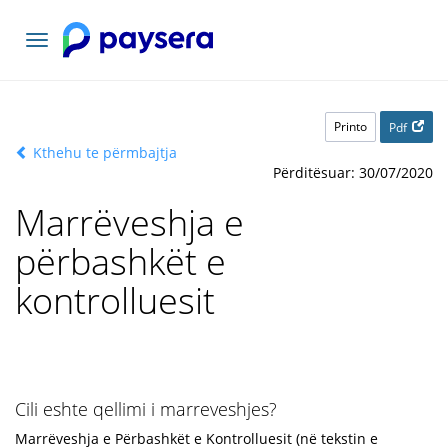
Navigacioni
toggle
Printo
Pdf
Kthehu te përmbajtja
Përditësuar: 30/07/2020
Marrëveshja e
përbashkët e
kontrolluesit
Cili eshte qellimi i marreveshjes?
Marrëveshja e Përbashkët e Kontrolluesit (në tekstin e