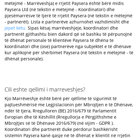
mëtejmë - Marrëveshja) e rrjetit Paysera është bërë midis
Paysera Ltd (në tekstin e mëtejmë - Koordinatori) dhe
pjesëmarrësve të tjerë të rrjetit Paysera (në tekstin e mëtejmë
- partnerët). Lista e partnerëve azhurnohet vazhdimisht dhe
jepet këtu.
Sipas kësaj marrëveshjeje, koordinatori dhe
partnerët gjithashtu bien dakord që së bashku të përpunojnë
të dhënat personale të klientëve Paysera të dhëna te
koordinatori dhe (ose) partnerëve nga subjektet e të dhënave
kur aplikojnë për shërbimet Paysera (në tekstin e mëtejmë - të
dhënat personale).
Cili eshte qellimi i marreveshjes?
Kjo Marrëveshje është bërë për qëllime të sigurimit të
pajtueshmërisë me Legjislacionin për Mbrojtjen e të Dhënave,
ndër të tjera, Rregulloren (BE) 2016/679 të Parlamentit
Evropian dhe të Këshillit (Rregullorja e Përgjithshme e
Mbrojtjes së të Dhënave 2016/679) (në vijim - GDPR ).
Koordinatori dhe partnerët duke përdorur bashkërisht
sistemin Paysera kanë qasje në të dhënat e klientit në rrjetin