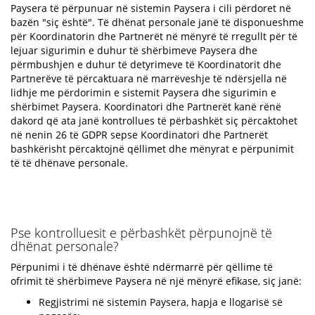
Paysera të përpunuar në sistemin Paysera i cili përdoret në
bazën "siç është". Të dhënat personale janë të disponueshme
për Koordinatorin dhe Partnerët në mënyrë të rregullt për të
lejuar sigurimin e duhur të shërbimeve Paysera dhe
përmbushjen e duhur të detyrimeve të Koordinatorit dhe
Partnerëve të përcaktuara në marrëveshje të ndërsjella në
lidhje me përdorimin e sistemit Paysera dhe sigurimin e
shërbimet Paysera. Koordinatori dhe Partnerët kanë rënë
dakord që ata janë kontrollues të përbashkët siç përcaktohet
në nenin 26 të GDPR sepse Koordinatori dhe Partnerët
bashkërisht përcaktojnë qëllimet dhe mënyrat e përpunimit
të të dhënave personale.
Pse kontrolluesit e përbashkët përpunojnë të
dhënat personale?
Përpunimi i të dhënave është ndërmarrë për qëllime të
ofrimit të shërbimeve Paysera në një mënyrë efikase, siç janë:
Regjistrimi në sistemin Paysera, hapja e llogarisë së