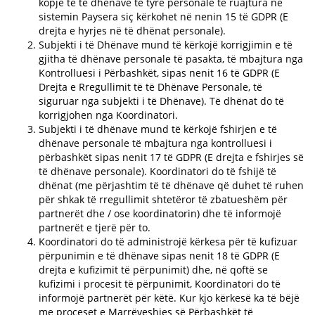
kopje të të dhënave të tyre personale të ruajtura në
sistemin Paysera siç kërkohet në nenin 15 të GDPR (E
drejta e hyrjes në të dhënat personale).
Subjekti i të Dhënave mund të kërkojë korrigjimin e të
gjitha të dhënave personale të pasakta, të mbajtura nga
Kontrolluesi i Përbashkët, sipas nenit 16 të GDPR (E
Drejta e Rregullimit të të Dhënave Personale, të
siguruar nga subjekti i të Dhënave). Të dhënat do të
korrigjohen nga Koordinatori.
Subjekti i të dhënave mund të kërkojë fshirjen e të
dhënave personale të mbajtura nga kontrolluesi i
përbashkët sipas nenit 17 të GDPR (E drejta e fshirjes së
të dhënave personale). Koordinatori do të fshijë të
dhënat (me përjashtim të të dhënave që duhet të ruhen
për shkak të rregullimit shtetëror të zbatueshëm për
partnerët dhe / ose koordinatorin) dhe të informojë
partnerët e tjerë për to.
Koordinatori do të administrojë kërkesa për të kufizuar
përpunimin e të dhënave sipas nenit 18 të GDPR (E
drejta e kufizimit të përpunimit) dhe, në qoftë se
kufizimi i procesit të përpunimit, Koordinatori do të
informojë partnerët për këtë. Kur kjo kërkesë ka të bëjë
me proceset e Marrëveshjes së Përbashkët të