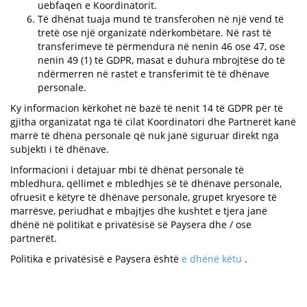
uebfaqen e Koordinatorit.
Të dhënat tuaja mund të transferohen në një vend të
tretë ose një organizatë ndërkombëtare. Në rast të
transferimeve të përmendura në nenin 46 ose 47, ose
nenin 49 (1) të GDPR, masat e duhura mbrojtëse do të
ndërmerren në rastet e transferimit të të dhënave
personale.
Ky informacion kërkohet në bazë të nenit 14 të GDPR për të
gjitha organizatat nga të cilat Koordinatori dhe Partnerët kanë
marrë të dhëna personale që nuk janë siguruar direkt nga
subjekti i të dhënave.
Informacioni i detajuar mbi të dhënat personale të
mbledhura, qëllimet e mbledhjes së të dhënave personale,
ofruesit e këtyre të dhënave personale, grupet kryesore të
marrësve, periudhat e mbajtjes dhe kushtet e tjera janë
dhënë në politikat e privatësisë së Paysera dhe / ose
partnerët.
Politika e privatësisë e Paysera është
e dhënë këtu
.