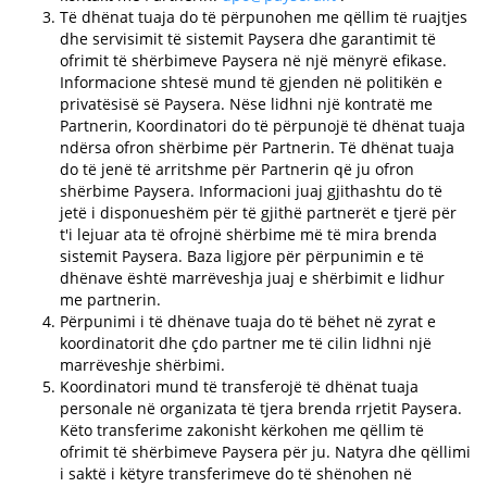
Të dhënat tuaja do të përpunohen me qëllim të ruajtjes
dhe servisimit të sistemit Paysera dhe garantimit të
ofrimit të shërbimeve Paysera në një mënyrë efikase.
Informacione shtesë mund të gjenden në politikën e
privatësisë së Paysera. Nëse lidhni një kontratë me
Partnerin, Koordinatori do të përpunojë të dhënat tuaja
ndërsa ofron shërbime për Partnerin. Të dhënat tuaja
do të jenë të arritshme për Partnerin që ju ofron
shërbime Paysera. Informacioni juaj gjithashtu do të
jetë i disponueshëm për të gjithë partnerët e tjerë për
t'i lejuar ata të ofrojnë shërbime më të mira brenda
sistemit Paysera. Baza ligjore për përpunimin e të
dhënave është marrëveshja juaj e shërbimit e lidhur
me partnerin.
Përpunimi i të dhënave tuaja do të bëhet në zyrat e
koordinatorit dhe çdo partner me të cilin lidhni një
marrëveshje shërbimi.
Koordinatori mund të transferojë të dhënat tuaja
personale në organizata të tjera brenda rrjetit Paysera.
Këto transferime zakonisht kërkohen me qëllim të
ofrimit të shërbimeve Paysera për ju. Natyra dhe qëllimi
i saktë i këtyre transferimeve do të shënohen në