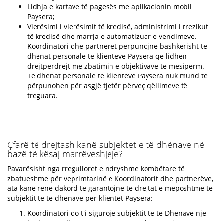
Lidhja e kartave të pagesës me aplikacionin mobil
Paysera;
Vlerësimi i vlerësimit të kredisë, administrimi i rrezikut
të kredisë dhe marrja e automatizuar e vendimeve.
Koordinatori dhe partnerët përpunojnë bashkërisht të
dhënat personale të klientëve Paysera që lidhen
drejtpërdrejt me zbatimin e objektivave të mësipërm.
Të dhënat personale të klientëve Paysera nuk mund të
përpunohen për asgjë tjetër përveç qëllimeve të
treguara.
Çfarë të drejtash kanë subjektet e të dhënave në
bazë të kësaj marrëveshjeje?
Pavarësisht nga rregulloret e ndryshme kombëtare të
zbatueshme për veprimtarinë e Koordinatorit dhe partnerëve,
ata kanë rënë dakord të garantojnë të drejtat e mëposhtme të
subjektit të të dhënave për klientët Paysera:
Koordinatori do t'i sigurojë subjektit të të Dhënave një