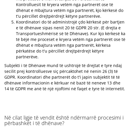
Kontrolluesit të kryera vetëm nga partnerët ose të
dhënat e mbajtura vetëm nga partnerët, kjo kërkesë do
t'u përcillet drejtpërdrejt këtyre partnerëve.
Koordinatori do të administrojë çdo kërkesë për bartjen
e të dhënave sipas nenit 20 të GDPR 20 str. (E drejta e
Transportueshmërisë së të Dhënave). Kur kjo kërkesë ka
të bëjë me proceset e kryera vetëm nga partnerët ose të
dhënat e mbajtura vetëm nga partnerët, kërkesa
përkatëse do t'u përcillet drejtpërdrejt këtyre
partnerëve.
Subjekti i të Dhënave mund të ushtrojë të drejtat e tyre ndaj
secilit prej kontrolluesve siç përcaktohet në nenin 26 (3) të
GDPR. Koordinatori dhe partnerët do t'i japin subjektit të të
dhënave informacionin e kërkuar në bazë të neneve 13 dhe
14 të GDPR me anë të një njoftimi në faqet e tyre të internetit.
Në cilat ligje të vendit është ndërmarrë procesimi i
përbashkët i të dhënave?