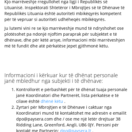
Kjo marrëveshje rregullohet nga ligji i Republikës së
Lituanisë. Inspektorati Shtetëror i Mbrojtjes së të Dhënave të
Republikës Lituania është autoriteti mbikëqyrës kompetent
për të vepruar si autoriteti udhëheqës mbikëqyrës.
Ju lutemi vini re se kjo marrëveshje mund të ndryshohet ose
plotësohet pa ndonjë njoftim paraprak për subjektet e të
dhënave, dhe për këtë arsye, informacioni mbi marrëveshjen
më të fundit dhe atë përkatëse jepet gjithmonë këtu.
Informacioni i kërkuar kur të dhënat personale
janë mbledhur nga subjekti i të dhënave:
Kontrollorët e përbashkët për të dhënat tuaja personale
janë Koordinatori dhe Partnerët, lista përkatëse e të
cilave është
dhënë këtu
.
Zyrtari për Mbrojtjen e të Dhënave i caktuar nga
Koordinatori mund të kontaktohet me adresën e emailit
dpo@paysera.com
dhe / ose me një letër drejtuar 38
Ridding Lane, Greenford, Angli, UB6 0JY. Personi për
kontakt me Partnerin:
dpo@paysera.lt
.