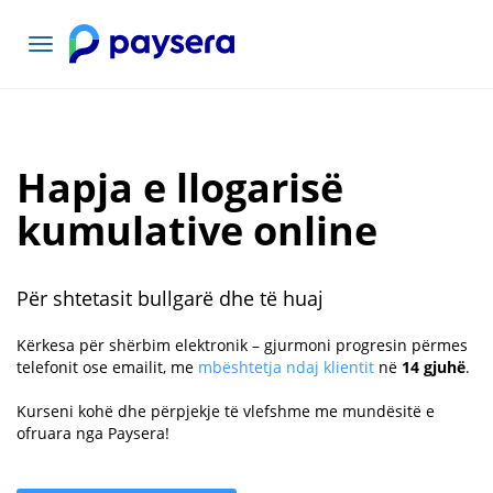
Navigacioni
toggle
Hapja e llogarisë
kumulative online
Për shtetasit bullgarë dhe të huaj
Kërkesa për shërbim elektronik – gjurmoni progresin përmes
telefonit ose emailit, me
mbështetja ndaj klientit
në
14 gjuhë
.
Kurseni kohë dhe përpjekje të vlefshme me mundësitë e
ofruara nga Paysera!