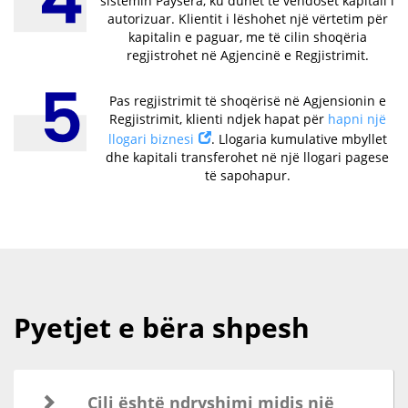
sistemin Paysera, ku duhet të vendoset kapitali i
autorizuar. Klientit i lëshohet një vërtetim për
kapitalin e paguar, me të cilin shoqëria
regjistrohet në Agjencinë e Regjistrimit.
Pas regjistrimit të shoqërisë në Agjensionin e
Regjistrimit, klienti ndjek hapat për
hapni një
llogari biznesi
. Llogaria kumulative mbyllet
dhe kapitali transferohet në një llogari pagese
të sapohapur.
Pyetjet e bëra shpesh
Cili është ndryshimi midis një