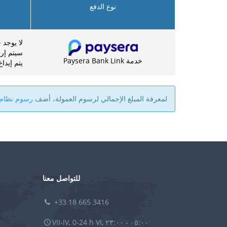
نوع الدفع
لا يوجد 
سيتم إرجاع الرس
خدمة Paysera Bank Link
يتم إيداع ال
لمعرفة المبلغ الإجمالي لرسوم العمولة، أضف
رسوم نظام aysera
للتواصل معنا
+33 18 665 3416
VII-IV, 0-24 h VI, ٠٥:٠٠ - ٢٣:٠٠