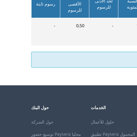
لنسبة
لحد الأدنى
الأقصى
رسوم ثابتة
لمئوية
للرسوم
للرسوم
-
0,50
-
الخدمات
حول البنك
حلول للأعمال
حول الشركة
تطبيق Paysera المحمول
توسيع حضور Paysera محليا