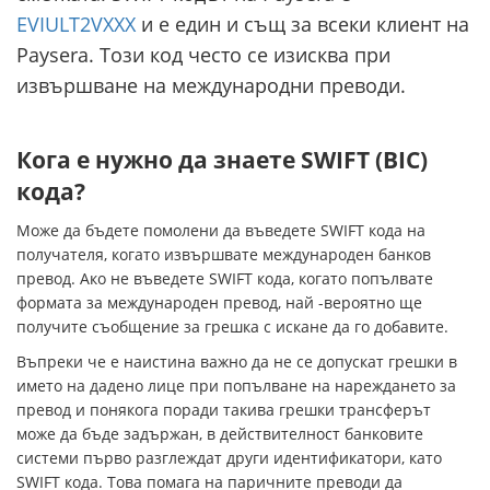
EVIULT2VXXX
и е един и същ за всеки клиент на
Paysera. Този код често се изисква при
извършване на международни преводи.
Кога е нужно да знаете SWIFT (BIC)
кода?
Може да бъдете помолени да въведете SWIFT кода на
получателя, когато извършвате международен банков
превод. Ако не въведете SWIFT кода, когато попълвате
формата за международен превод, най -вероятно ще
получите съобщение за грешка с искане да го добавите.
Въпреки че е наистина важно да не се допускат грешки в
името на дадено лице при попълване на нареждането за
превод и понякога поради такива грешки трансферът
може да бъде задържан, в действителност банковите
системи първо разглеждат други идентификатори, като
SWIFT кода. Това помага на паричните преводи да