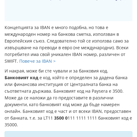
Концепцията за IBAN е много подобна, но това е
международен номер на банкова сметка, използван в
Европейския съюз. Следователно той се използва само за
извършване на преводи в евро (не международни). Всеки
потребител има свой уникален IBAN номер, различен от
SWIFT.
Повече за IBAN >
И накрая, може би сте чували и за банковия код.
Банковият код
е код, който е определен за дадена банка
или финансова институция от Централната банка на
съответната държава. Банковият код на Paysera е 3500.
Може да се наложи да го предоставите в различни
документи, като банковият код може да бъде намерен
онлайн. Банковият код е част и от всеки IBAN, предоставен
от банката, т.е. за LT11
3500 0
111 1111 1111 банковият код е
35000.