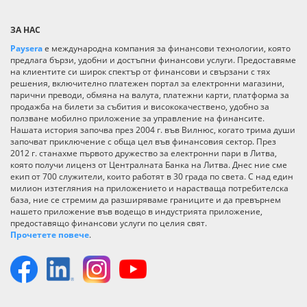
ЗА НАС
Paysera
е международна компания за финансови технологии, която
предлага бързи, удобни и достъпни финансови услуги. Предоставяме
на клиентите си широк спектър от финансови и свързани с тях
решения, включително платежен портал за електронни магазини,
парични преводи, обмяна на валута, платежни карти, платформа за
продажба на билети за събития и висококачествено, удобно за
ползване мобилно приложение за управление на финансите.
Нашата история започва през 2004 г. във Вилнюс, когато трима души
започват приключение с обща цел във финансовия сектор. През
2012 г. станахме първото дружество за електронни пари в Литва,
която получи лиценз от Централната Банка на Литва. Днес ние сме
екип от 700 служители, които работят в 30 града по света. С над един
милион изтегляния на приложението и нарастваща потребителска
база, ние се стремим да разширяваме границите и да превърнем
нашето приложение във водещо в индустрията приложение,
предоставящо финансови услуги по целия свят.
Прочетете повече
.