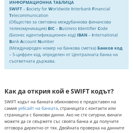
ИНФОРМАЦИОННА ТАБЛИЦА
SWIFT
–
S
ociety for
W
orldwide
I
nterbank
F
inancial
T
elecommunication
(Общество за световна междубанкова финансова
телекомуникация)
BIC
–
B
usiness
I
dentifier
C
ode
(Бизнес идентификационен код)
IBAN
–
I
nternational
B
ank
A
ccount
N
umber
(Mеждународен номер на банкова сметка)
Банков код
– 5-цифрен код, определен от Централната банка на
съответната държава.
Как да открия кой е SWIFT кодът?
SWIFT кодът на банката обикновено е предоставен на
самия
уебсайт на банката
, страницата с контакти или
страницата с банкови данни. Ако не сте сигурни, винаги
можете да се свържете със своята банка и да получите
отговора директно от тях. Двойната проверка на данните