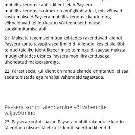
mobiilirakenduse abil – klient leiab Paysera
mobiilirakenduses nimekirja müügikohtadest, mis võtavad
vastu makseid Paysera mobiilirakenduse kaudu ning
võimaldavad tellida kaupu või teenuseid makse
kaugkinnitamise abil.
21. Maksete tegemisel müügikohtades rakenduvad kliendi
Paysera konto tavapärased limiidid. Kliendid, kes ei ole läbi
teinud täieliku identifitseerimise toiminguid, saavad maksta
müügikohtades üksnes Paysera mobiilirakendusega
ühendatud maksekaardiga.
22. Pärast seda, kui klient on rahaülekande kinnitanud, ei saa
seda tühistada ega rahalisi vahendeid tagastada.
Paysera konto täiendamine või vahendite
väljavõtmine
23. Paysera kontot saavad Paysera mobiilirakenduse kaudu
täiendada üksnes täielikult identifitseeritud kliendid: