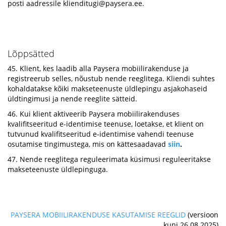
posti aadressile
klienditugi@paysera.ee
.
Lõppsätted
45. Klient, kes laadib alla Paysera mobiilirakenduse ja
registreerub selles, nõustub nende reeglitega. Kliendi suhtes
kohaldatakse kõiki makseteenuste üldlepingu asjakohaseid
üldtingimusi ja nende reeglite sätteid.
46. Kui klient aktiveerib Paysera mobiilirakenduses
kvalifitseeritud e-identimise teenuse, loetakse, et klient on
tutvunud kvalifitseeritud e-identimise vahendi teenuse
osutamise tingimustega, mis on kättesaadavad
siin
.
47. Nende reeglitega reguleerimata küsimusi reguleeritakse
makseteenuste üldlepinguga.
PAYSERA MOBIILIRAKENDUSE KASUTAMISE REEGLID
(versioon
kuni 26.08.2025)