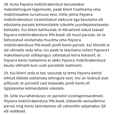
28. Kuna Paysera mobiilirakendust kasutatakse
maksetehingute tegemiseks, peab klient hoolitsema oma
mobiiliseadme turvalisuse eest, mitte jätma Paysera
mobiilirakendust sisselülitatud olekusse ega kasutama või
edastama paroole kolmandatele isikutele juurdepääsetavates
kohtades. Kui klient kahtlustab, et kõrvalised isikud teavad
Paysera mobiilirakenduse PIN-koodi või muid paroole, on ta
kohustatud viivitamata muutma oma Paysera
mobiilirakenduse PIN-koodi ja/või konto parooli. Kui kliendil ei
ole võimalik seda teha, siis peab ta teavitama sellest Paysera't
makseteenuste üldlepingus sätestatud korra kohaselt, et
Paysera konto haldamine ei oleks Paysera mobiilirakenduse
kaudu võimalik kuni uute paroolide loomiseni.
29. Kui klient seda ei tee, vastutab ta tema Paysera kontol
tehtud kõikide volitamata tehingute eest, mis on leidnud aset
põhjusel, et paroolid said teatavaks ja/või konto oli
ligipääsetav kolmandatele isikutele.
30. Selle lisa tähenduses on paroolid sisselogimisandmed,
Paysera mobiilirakenduse PIN-kood, ülekande vastuvõtmise
parool ning konto täiendamise või vahendite väljamakse QR
või vöötkood.