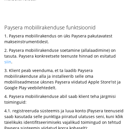
Paysera mobiilirakenduse funktsioonid
1. Paysera mobiilirakendus on üks Paysera pakutavatest
makseinstrumentidest.
2. Paysera mobiilirakenduse soetamine (allalaadimine) on
tasuta. Paysera konkreetsete teenuste hinnad on esitatud
siin
.
3. Klient peab veenduma, et ta laadib Paysera
mobiilirakenduse alla ja installeerib selle oma
mobiiliseadmesse üksnes Paysera viidatud Apple Store'ist ja
Google Play veebilehtedelt.
4. Paysera mobiilirakenduse abil saab klient teha järgmisi
toiminguid:
4.1. registreeruda süsteemis ja luua konto (Paysera teenuseid
saab kasutada selle punktiga piiratud ulatuses seni, kuni kõik
täielikuks identifitseerimiseks vajalikud toimingud on tehtud
Paysera süsteemis viidatud korra kohaselt);