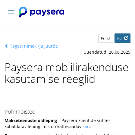
Vaheta
navigatsiooni
Prindi
Pdf
Tagasi nimekirja juurde
Uuendatud: 26.08.2025
Paysera mobiilirakenduse
kasutamise reeglid
Põhimõisted
Makseteenuste üldleping
– Paysera klientide suhtes
kohaldatav leping, mis on kättesaadav
siin
.