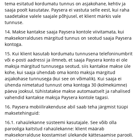
tema esitatud kordumatu tunnus on asjakohane, kehtiv ja
saaja poolt kasutatav. Paysera ei vastuta selle eest, kui raha
saadetakse valele saajale põhjusel, et klient märkis vale
tunnuse.
14. Makse kantakse saaja Paysera kontole viivitamata, kui
maksekorralduses märgitud tunnus on seotud saaja Paysera
kontoga.
15. Kui klient kasutab kordumatu tunnusena telefoninumbrit
või e-posti aadressi ja ilmneb, et saaja Paysera konto ei ole
maksja märgitud tunnusega seotud, siis kantakse makse üle
kohe, kui saaja ühendab oma konto maksja märgitud
asjakohase tunnusega (kui see on võimalik). Kui saaja ei
ühenda nimetatud tunnust oma kontoga 30 (kolmekümne)
päeva jooksul, tühistatakse makse automaatselt ja rahalised
vahendid kantakse maksja Paysera kontole tagasi.
16. Paysera mobiilirakenduse abil saab teha järgmist tüüpi
maksetehinguid:
16.1. rahaülekanne süsteemi kasutajale. See võib olla
parooliga kaitstud rahaülekanne: klient määrab
maksekorralduse koostamisel ülekande kättesaamise parooli.