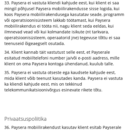
33. Paysera ei vastuta kliendi kahjude eest, kui klient ei saa
mingil põhjusel Paysera mobiilirakendusse sisse logida, kui
koos Paysera mobiilirakendusega kasutatav seade, programm
või operatsioonisüsteem lakkab töötamast, kui Paysera
mobiilirakendus ei tööta nii, nagu klient seda eeldas, kui
ilmnevad vead või kui kolmandate isikute (nt tarkvara,
operatsioonisüsteem, operaatorid jne) tegevuse tõttu ei saa
teenuseid õigeaegselt osutada.
34. Klient kannab täit vastutust selle eest, et Payserale
esitatud mobiiltelefoni number ja/või e-posti aadress, mille
klient on oma Paysera kontoga ühendanud, kuulub talle.
35. Paysera ei vastuta otseste ega kaudsete kahjude eest,
mida klient võib teenust kasutades kanda. Paysera ei vastuta
ka kliendi kahjude eest, mis on tekkinud
telekommunikatsioonivõrgus esinevate rikete tõtu.
Privaatsuspoliitika
36. Paysera mobiilirakendust kasutav klient esitab Payserale