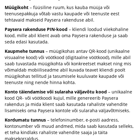
Müügikoht
– füüsiline ruum, kus kauba müüja või
teenusepakkuja võtab vastu kaupade või teenuste eest
tehtavaid makseid Paysera rakenduse abil.
Paysera rakenduse PIN-kood
– kliendi loodud viiekohaline
kood, mille abil klient avab oma Paysera rakenduse ja saab
seda edasi kasutada.
Kaupmehe tunnus
– müügikohas antav QR-kood (unikaalne
visuaalne kood) või vöötkood (digitaalne vöötkood), mille abil
saab tuvastada müügikohta või konkreetset makset ning mis
võimaldab mobiiliseadme abil kuvada teavet kliendi poolt
müügikohas tellitud ja tasumisele kuuluvate kaupade või
teenuste ning nende hinna kohta.
Konto täiendamise või sularaha väljavõtu kood
– unikaalne
kood QR- või vöötkoodi kujul, mille genereerib Paysera
rakendus ja mida klient saab kasutada rahaliste vahendite
lisamiseks oma Paysera kontole või sularaha väljavõtmiseks.
Kordumatu tunnus
– telefoninumber, e-posti aadress,
kontonumber või muud andmed, mida saab kasutada selleks,
et teha kindlaks rahaliste vahendite saaja ja täita
maksekorraldus.