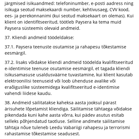
järgmised isikuandmed: telefoninumber, e-posti aadress ning
isikuga seotud maksekaardi number, kehtivusaeg, CVV kood,
ees- ja perekonnanimi (kui seotud maksekaart on olemas). Kui
klient on identifitseeritud, töötleb Paysera ka tema muid
Paysera süsteemis olevaid andmeid.
37. Kliendi andmeid töödeldakse:
37.1. Paysera teenuste osutamise ja rahapesu tõkestamise
eesmärgil.
37.2. lisaks võidakse kliendi andmeid töödelda kvalifitseeritud
e-identimise teenuse osutamise eesmärgil, et tagada kliendi
isikusamasuse usaldusväärne tuvastamine, kui klient kasutab
elektroonilisi teenuseid või loob ühenduse avalike või
eraõiguslike süsteemidega kvalifitseeritud e-identimise
vahendi liidese kaudu.
38. Andmeid säilitatakse kaheksa aasta jooksul pärast
ärisuhete lõpetamist kliendiga. Säilitamise tähtaega võidakse
pikendada kuni kahe aasta võrra, kui pädev asutus esitab
selleks põhjendatud taotluse. Selline andmete säilitamise
tähtaja nõue tuleneb Leedu Vabariigi rahapesu ja terrorismi
rahastamise tõkestamise seadusest.