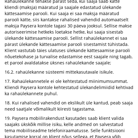
Rahaülekanne tehakse pärast seda, kui saaja saab kätte
kliendi (maksja) määratud ja saajale edastatud ülekande
kättesaamise parooli. Kui saaja ei saa maksja määratud
parooli kätte, siis kantakse rahalised vahendid automaatselt
maksja Paysera kontole tagasi 30 päeva jooksul. Sellise makse
autoriseerimise hetkeks loetakse hetke, kui saaja sisestab
ülekande kättesaamise parooli. Sellist rahaülekannet ei saa
pärast ülekande kättesaamise parooli sisestamist tühistada.
Klient vastutab täies ulatuses ülekande kättesaamise parooli
nõuetekohase ja turvalise edastamise eest saajale ning tagab,
et parool avaldatakse üksnes rahaülekande saajale;
16.2. rahaülekanne süsteemi mittekasutavale isikule.
17. Rahaülekannetele ei ole kehtestatud miinimumsummat.
Kliendi Paysera kontole kehtestatud ülekandelimiidid kehtivad
ka rahaülekannete puhul.
18. Kui rahalised vahendid on ekslikult üle kantud, peab saaja
need saatjale võimalikult kiiresti tagastama.
19. Paysera mobiilirakendust kasutades saab klient valida
saajaks ükskõik millise isiku, kelle andmed on salvestatud
tema mobiiliseadme telefoniraamatusse. Selle funktsiooni
kasutamise korral on klient nõus sellega, et Paysera võib