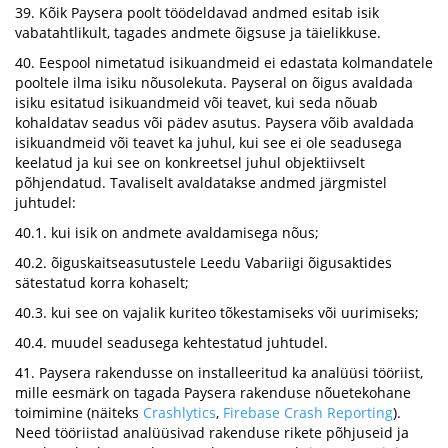
39. Kõik Paysera poolt töödeldavad andmed esitab isik
vabatahtlikult, tagades andmete õigsuse ja täielikkuse.
40. Eespool nimetatud isikuandmeid ei edastata kolmandatele
pooltele ilma isiku nõusolekuta. Payseral on õigus avaldada
isiku esitatud isikuandmeid või teavet, kui seda nõuab
kohaldatav seadus või pädev asutus. Paysera võib avaldada
isikuandmeid või teavet ka juhul, kui see ei ole seadusega
keelatud ja kui see on konkreetsel juhul objektiivselt
põhjendatud. Tavaliselt avaldatakse andmed järgmistel
juhtudel:
40.1. kui isik on andmete avaldamisega nõus;
40.2. õiguskaitseasutustele Leedu Vabariigi õigusaktides
sätestatud korra kohaselt;
40.3. kui see on vajalik kuriteo tõkestamiseks või uurimiseks;
40.4. muudel seadusega kehtestatud juhtudel.
41. Paysera rakendusse on installeeritud ka analüüsi tööriist,
mille eesmärk on tagada Paysera rakenduse nõuetekohane
toimimine (näiteks
Crashlytics
,
Firebase Crash Reporting
).
Need tööriistad analüüsivad rakenduse rikete põhjuseid ja