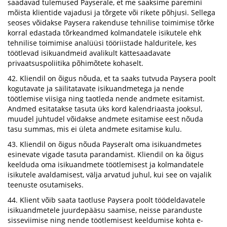
saadavad tulemused Payserale, et me saaksime paremini
mõista klientide vajadusi ja tõrgete või rikete põhjusi. Sellega
seoses võidakse Paysera rakenduse tehnilise toimimise tõrke
korral edastada tõrkeandmed kolmandatele isikutele ehk
tehnilise toimimise analüüsi tööriistade halduritele, kes
töötlevad isikuandmeid avalikult kättesaadavate
privaatsuspoliitika põhimõtete kohaselt.
42. Kliendil on õigus nõuda, et ta saaks tutvuda Paysera poolt
kogutavate ja säilitatavate isikuandmetega ja nende
töötlemise viisiga ning taotleda nende andmete esitamist.
Andmed esitatakse tasuta üks kord kalendriaasta jooksul,
muudel juhtudel võidakse andmete esitamise eest nõuda
tasu summas, mis ei ületa andmete esitamise kulu.
43. Kliendil on õigus nõuda Payseralt oma isikuandmetes
esinevate vigade tasuta parandamist. Kliendil on ka õigus
keelduda oma isikuandmete töötlemisest ja kolmandatele
isikutele avaldamisest, välja arvatud juhul, kui see on vajalik
teenuste osutamiseks.
44. Klient võib saata taotluse Paysera poolt töödeldavatele
isikuandmetele juurdepääsu saamise, neisse paranduste
sisseviimise ning nende töötlemisest keeldumise kohta e-