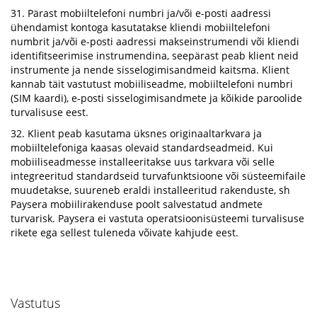
31. Pärast mobiiltelefoni numbri ja/või e-posti aadressi
ühendamist kontoga kasutatakse kliendi mobiiltelefoni
numbrit ja/või e-posti aadressi makseinstrumendi või kliendi
identifitseerimise instrumendina, seepärast peab klient neid
instrumente ja nende sisselogimisandmeid kaitsma. Klient
kannab täit vastutust mobiiliseadme, mobiiltelefoni numbri
(SIM kaardi), e-posti sisselogimisandmete ja kõikide paroolide
turvalisuse eest.
32. Klient peab kasutama üksnes originaaltarkvara ja
mobiiltelefoniga kaasas olevaid standardseadmeid. Kui
mobiiliseadmesse installeeritakse uus tarkvara või selle
integreeritud standardseid turvafunktsioone või süsteemifaile
muudetakse, suureneb eraldi installeeritud rakenduste, sh
Paysera mobiilirakenduse poolt salvestatud andmete
turvarisk. Paysera ei vastuta operatsioonisüsteemi turvalisuse
rikete ega sellest tuleneda võivate kahjude eest.
Vastutus