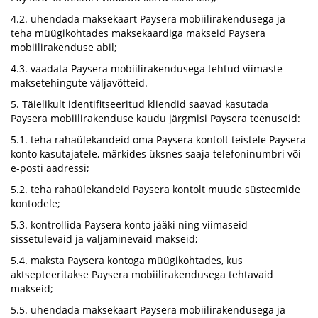
4.2. ühendada maksekaart Paysera mobiilirakendusega ja
teha müügikohtades maksekaardiga makseid Paysera
mobiilirakenduse abil;
4.3. vaadata Paysera mobiilirakendusega tehtud viimaste
maksetehingute väljavõtteid.
5. Täielikult identifitseeritud kliendid saavad kasutada
Paysera mobiilirakenduse kaudu järgmisi Paysera teenuseid:
5.1. teha rahaülekandeid oma Paysera kontolt teistele Paysera
konto kasutajatele, märkides üksnes saaja telefoninumbri või
e-posti aadressi;
5.2. teha rahaülekandeid Paysera kontolt muude süsteemide
kontodele;
5.3. kontrollida Paysera konto jääki ning viimaseid
sissetulevaid ja väljaminevaid makseid;
5.4. maksta Paysera kontoga müügikohtades, kus
aktsepteeritakse Paysera mobiilirakendusega tehtavaid
makseid;
5.5. ühendada maksekaart Paysera mobiilirakendusega ja