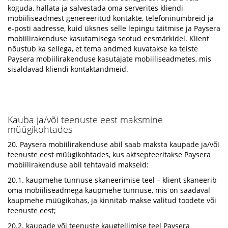
koguda, hallata ja salvestada oma serverites kliendi
mobiiliseadmest genereeritud kontakte, telefoninumbreid ja
e-posti aadresse, kuid üksnes selle lepingu täitmise ja Paysera
mobiilirakenduse kasutamisega seotud eesmärkidel. Klient
nõustub ka sellega, et tema andmed kuvatakse ka teiste
Paysera mobiilirakenduse kasutajate mobiiliseadmetes, mis
sisaldavad kliendi kontaktandmeid.
Kauba ja/või teenuste eest maksmine
müügikohtades
20. Paysera mobiilirakenduse abil saab maksta kaupade ja/või
teenuste eest müügikohtades, kus aktsepteeritakse Paysera
mobiilirakenduse abil tehtavaid makseid:
20.1. kaupmehe tunnuse skaneerimise teel – klient skaneerib
oma mobiiliseadmega kaupmehe tunnuse, mis on saadaval
kaupmehe müügikohas, ja kinnitab makse valitud toodete või
teenuste eest;
20.2. kaupade või teenuste kaugtellimise teel Paysera