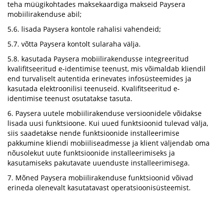
teha müügikohtades maksekaardiga makseid Paysera
mobiilirakenduse abil;
5.6. lisada Paysera kontole rahalisi vahendeid;
5.7. võtta Paysera kontolt sularaha välja.
5.8. kasutada Paysera mobiilirakendusse integreeritud
kvalifitseeritud e-identimise teenust, mis võimaldab kliendil
end turvaliselt autentida erinevates infosüsteemides ja
kasutada elektroonilisi teenuseid. Kvalifitseeritud e-
identimise teenust osutatakse tasuta.
6. Paysera uutele mobiilirakenduse versioonidele võidakse
lisada uusi funktsioone. Kui uued funktsioonid tulevad välja,
siis saadetakse nende funktsioonide installeerimise
pakkumine kliendi mobiiliseadmesse ja klient väljendab oma
nõusolekut uute funktsioonide installeerimiseks ja
kasutamiseks pakutavate uuenduste installeerimisega.
7. Mõned Paysera mobiilirakenduse funktsioonid võivad
erineda olenevalt kasutatavast operatsioonisüsteemist.