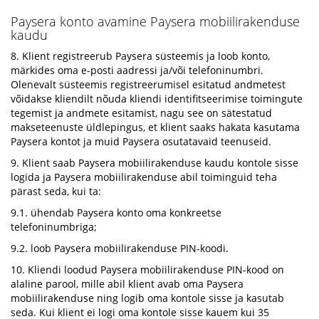
Paysera konto avamine Paysera mobiilirakenduse
kaudu
8. Klient registreerub Paysera süsteemis ja loob konto,
märkides oma e-posti aadressi ja/või telefoninumbri.
Olenevalt süsteemis registreerumisel esitatud andmetest
võidakse kliendilt nõuda kliendi identifitseerimise toimingute
tegemist ja andmete esitamist, nagu see on sätestatud
makseteenuste üldlepingus, et klient saaks hakata kasutama
Paysera kontot ja muid Paysera osutatavaid teenuseid.
9. Klient saab Paysera mobiilirakenduse kaudu kontole sisse
logida ja Paysera mobiilirakenduse abil toiminguid teha
pärast seda, kui ta:
9.1. ühendab Paysera konto oma konkreetse
telefoninumbriga;
9.2. loob Paysera mobiilirakenduse PIN-koodi.
10. Kliendi loodud Paysera mobiilirakenduse PIN-kood on
alaline parool, mille abil klient avab oma Paysera
mobiilirakenduse ning logib oma kontole sisse ja kasutab
seda. Kui klient ei logi oma kontole sisse kauem kui 35