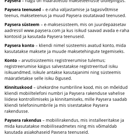
Paysera
– nagu on määratletud makseteenuste üldlepingus.
Paysera teenused
– e-raha väljastamise ja tagasivõtmise
teenus, makseteenus ja muud Paysera osutatavad teenused.
Paysera süsteem
– e-maksesüsteem, mis on juurdepääsetav
aadressil www.paysera.com ja kus isikud saavad avada e-raha
kontosid ja kasutada Paysera teenuseid.
Paysera konto
– kliendi nimel süsteemis avatud konto, mida
kasutatakse maksete ja muude maksetehingute tegemiseks.
Konto
– arvutisüsteemis registreerumise tulemus;
registreerumise käigus salvestatakse registreeritud isiku
isikuandmed, isikule antakse kasutajanimi ning süsteemis
määratletakse selle isiku õigused.
Kinnituskood
– ühekordne numbriline kood, mis on mõeldud
kliendi mobiiltelefoni numbri ja Paysera rakenduse vahelise
liidese kontrollimiseks ja kinnitamiseks, mille Paysera saadab
kliendi telefoninumbrile ja mis sisestatakse Paysera
rakendusse.
Paysera rakendus
– mobiilirakendus, mis installeeritakse ja
mida kasutatakse mobiiliseadmetes ning mis võimaldab
kasutada asjakohaseid Paysera teenuseid.