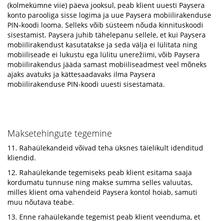
(kolmekümne viie) päeva jooksul, peab klient uuesti Paysera
konto parooliga sisse logima ja uue Paysera mobiilirakenduse
PIN-koodi looma. Selleks võib süsteem nõuda kinnituskoodi
sisestamist. Paysera juhib tähelepanu sellele, et kui Paysera
mobiilirakendust kasutatakse ja seda välja ei lülitata ning
mobiiliseade ei lukustu ega lülitu unerežiimi, võib Paysera
mobiilirakendus jääda samast mobiiliseadmest veel mõneks
ajaks avatuks ja kättesaadavaks ilma Paysera
mobiilirakenduse PIN-koodi uuesti sisestamata.
Maksetehingute tegemine
11. Rahaülekandeid võivad teha üksnes täielikult idenditud
kliendid.
12. Rahaülekande tegemiseks peab klient esitama saaja
kordumatu tunnuse ning makse summa selles valuutas,
milles klient oma vahendeid Paysera kontol hoiab, samuti
muu nõutava teabe.
13. Enne rahaülekande tegemist peab klient veenduma, et