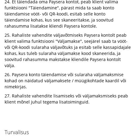
24. Et täiendada oma Paysera kontot, peab klient valima
funktsiooni "Täiendamine", pärast mida ta saab konto
täiendamise vööt- või QR-koodi, esitab selle konto
täiendamise kohas, kus see skaneeritakse, ja soovitud
rahasumma lisatakse kliendi Paysera kontole.
25. Rahaliste vahendite väljavõtmiseks Paysera kontolt peab
klient valima funktsiooni "Väljamakse", seejärel saab ta vööt-
või QR-koodi sularaha väljavõtuks ja esitab selle kassapidajale
kohas, kus tuleb sularaha väljamakse kood skaneerida, ja
soovitud rahasumma makstakse kliendile Paysera kontolt
välja.
26. Paysera konto täiendamise või sularaha väljamaksmise
kohad on näidatud väljamaksete / müügikohtade kaardil või
nimekirjas.
27. Rahaliste vahendite lisamiseks või väljamaksmiseks peab
klient mõnel juhul tegema lisatoiminguid.
Turvalisus