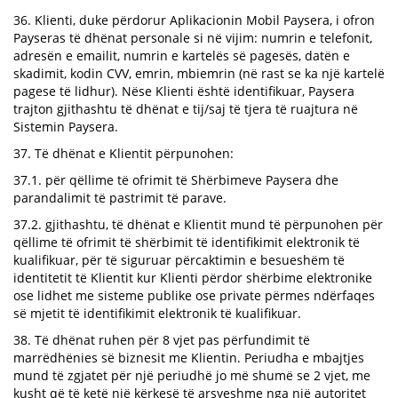
36. Klienti, duke përdorur Aplikacionin Mobil Paysera, i ofron
Payseras të dhënat personale si në vijim: numrin e telefonit,
adresën e emailit, numrin e kartelës së pagesës, datën e
skadimit, kodin CVV, emrin, mbiemrin (në rast se ka një kartelë
pagese të lidhur). Nëse Klienti është identifikuar, Paysera
trajton gjithashtu të dhënat e tij/saj të tjera të ruajtura në
Sistemin Paysera.
37. Të dhënat e Klientit përpunohen:
37.1. për qëllime të ofrimit të Shërbimeve Paysera dhe
parandalimit të pastrimit të parave.
37.2. gjithashtu, të dhënat e Klientit mund të përpunohen për
qëllime të ofrimit të shërbimit të identifikimit elektronik të
kualifikuar, për të siguruar përcaktimin e besueshëm të
identitetit të Klientit kur Klienti përdor shërbime elektronike
ose lidhet me sisteme publike ose private përmes ndërfaqes
së mjetit të identifikimit elektronik të kualifikuar.
38. Të dhënat ruhen për 8 vjet pas përfundimit të
marrëdhënies së biznesit me Klientin. Periudha e mbajtjes
mund të zgjatet për një periudhë jo më shumë se 2 vjet, me
kusht që të ketë një kërkesë të arsyeshme nga një autoritet