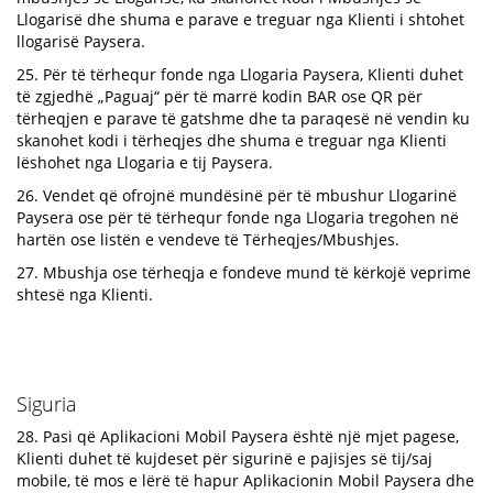
Llogarisë dhe shuma e parave e treguar nga Klienti i shtohet
llogarisë Paysera.
25. Për të tërhequr fonde nga Llogaria Paysera, Klienti duhet
të zgjedhë „Paguaj“ për të marrë kodin BAR ose QR për
tërheqjen e parave të gatshme dhe ta paraqesë në vendin ku
skanohet kodi i tërheqjes dhe shuma e treguar nga Klienti
lëshohet nga Llogaria e tij Paysera.
26. Vendet që ofrojnë mundësinë për të mbushur Llogarinë
Paysera ose për të tërhequr fonde nga Llogaria tregohen në
hartën ose listën e vendeve të Tërheqjes/Mbushjes.
27. Mbushja ose tërheqja e fondeve mund të kërkojë veprime
shtesë nga Klienti.
Siguria
28. Pasi që Aplikacioni Mobil Paysera është një mjet pagese,
Klienti duhet të kujdeset për sigurinë e pajisjes së tij/saj
mobile, të mos e lërë të hapur Aplikacionin Mobil Paysera dhe