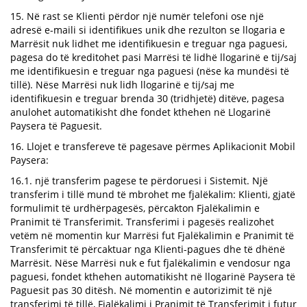
15. Në rast se Klienti përdor një numër telefoni ose një
adresë e-maili si identifikues unik dhe rezulton se llogaria e
Marrësit nuk lidhet me identifikuesin e treguar nga paguesi,
pagesa do të kreditohet pasi Marrësi të lidhë llogarinë e tij/saj
me identifikuesin e treguar nga paguesi (nëse ka mundësi të
tillë). Nëse Marrësi nuk lidh llogarinë e tij/saj me
identifikuesin e treguar brenda 30 (tridhjetë) ditëve, pagesa
anulohet automatikisht dhe fondet kthehen në Llogarinë
Paysera të Paguesit.
16. Llojet e transfereve të pagesave përmes Aplikacionit Mobil
Paysera:
16.1. një transferim pagese te përdoruesi i Sistemit. Një
transferim i tillë mund të mbrohet me fjalëkalim: Klienti, gjatë
formulimit të urdhërpagesës, përcakton Fjalëkalimin e
Pranimit të Transferimit. Transferimi i pagesës realizohet
vetëm në momentin kur Marrësi fut Fjalëkalimin e Pranimit të
Transferimit të përcaktuar nga Klienti-pagues dhe të dhënë
Marrësit. Nëse Marrësi nuk e fut fjalëkalimin e vendosur nga
paguesi, fondet kthehen automatikisht në llogarinë Paysera të
Paguesit pas 30 ditësh. Në momentin e autorizimit të një
transferimi të tillë, Fjalëkalimi i Pranimit të Transferimit i futur