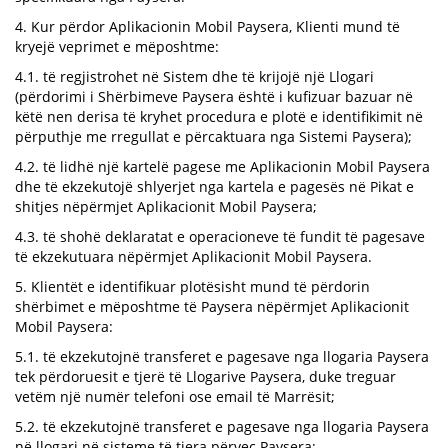
4. Kur përdor Aplikacionin Mobil Paysera, Klienti mund të
kryejë veprimet e mëposhtme:
4.1. të regjistrohet në Sistem dhe të krijojë një Llogari
(përdorimi i Shërbimeve Paysera është i kufizuar bazuar në
këtë nen derisa të kryhet procedura e plotë e identifikimit në
përputhje me rregullat e përcaktuara nga Sistemi Paysera);
4.2. të lidhë një kartelë pagese me Aplikacionin Mobil Paysera
dhe të ekzekutojë shlyerjet nga kartela e pagesës në Pikat e
shitjes nëpërmjet Aplikacionit Mobil Paysera;
4.3. të shohë deklaratat e operacioneve të fundit të pagesave
të ekzekutuara nëpërmjet Aplikacionit Mobil Paysera.
5. Klientët e identifikuar plotësisht mund të përdorin
shërbimet e mëposhtme të Paysera nëpërmjet Aplikacionit
Mobil Paysera:
5.1. të ekzekutojnë transferet e pagesave nga llogaria Paysera
tek përdoruesit e tjerë të Llogarive Paysera, duke treguar
vetëm një numër telefoni ose email të Marrësit;
5.2. të ekzekutojnë transferet e pagesave nga llogaria Paysera
në llogari në sisteme të tjera përveç Paysera;