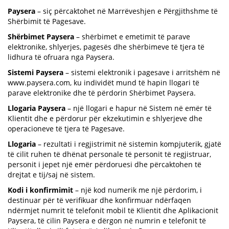
Paysera
– siç përcaktohet në Marrëveshjen e Përgjithshme të
Shërbimit të Pagesave.
Shërbimet Paysera
– shërbimet e emetimit të parave
elektronike, shlyerjes, pagesës dhe shërbimeve të tjera të
lidhura të ofruara nga Paysera.
Sistemi Paysera
– sistemi elektronik i pagesave i arritshëm në
www.paysera.com, ku individët mund të hapin llogari të
parave elektronike dhe të përdorin Shërbimet Paysera.
Llogaria Paysera
– një llogari e hapur në Sistem në emër të
Klientit dhe e përdorur për ekzekutimin e shlyerjeve dhe
operacioneve të tjera të Pagesave.
Llogaria
– rezultati i regjistrimit në sistemin kompjuterik, gjatë
të cilit ruhen të dhënat personale të personit të regjistruar,
personit i jepet një emër përdoruesi dhe përcaktohen të
drejtat e tij/saj në sistem.
Kodi i konfirmimit
– një kod numerik me një përdorim, i
destinuar për të verifikuar dhe konfirmuar ndërfaqen
ndërmjet numrit të telefonit mobil të Klientit dhe Aplikacionit
Paysera, të cilin Paysera e dërgon në numrin e telefonit të