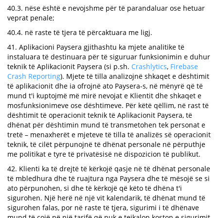
40.3. nëse është e nevojshme për të parandaluar ose hetuar
veprat penale;
40.4. në raste të tjera të përcaktuara me ligj.
41. Aplikacioni Paysera gjithashtu ka mjete analitike të
instaluara të destinuara për të siguruar funksionimin e duhur
teknik të Aplikacionit Paysera (si p.sh.
Crashlytics
,
Firebase
Crash Reporting
). Mjete të tilla analizojnë shkaqet e dështimit
të aplikacionit dhe ia ofrojnë ato Paysera-s, në mënyrë që të
mund t'i kuptojmë më mirë nevojat e Klientit dhe shkaqet e
mosfunksionimeve ose dështimeve. Për këtë qëllim, në rast të
dështimit të operacionit teknik të Aplikacionit Paysera, të
dhënat për dështimin mund të transmetohen tek personat e
tretë – menaxherët e mjeteve të tilla të analizës së operacionit
teknik, të cilët përpunojnë të dhënat personale në përputhje
me politikat e tyre të privatësisë në dispozicion të publikut.
42. Klienti ka të drejtë të kërkojë qasje në të dhënat personale
të mbledhura dhe të ruajtura nga Paysera dhe të mësojë se si
ato përpunohen, si dhe të kërkojë që këto të dhëna t'i
sigurohen. Një herë në një vit kalendarik, të dhënat mund të
sigurohen falas, por në raste të tjera, sigurimi i të dhënave
mund të çojë në një tarifë që nuk e tejkalon koston e sigurimit