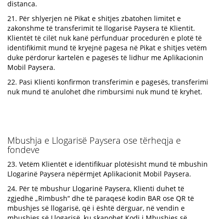
distanca.
21. Për shlyerjen në Pikat e shitjes zbatohen limitet e
zakonshme të transferimit të llogarisë Paysera të Klientit.
Klientët të cilët nuk kanë përfunduar procedurën e plotë të
identifikimit mund të kryejnë pagesa në Pikat e shitjes vetëm
duke përdorur kartelën e pagesës të lidhur me Aplikacionin
Mobil Paysera.
22. Pasi Klienti konfirmon transferimin e pagesës, transferimi
nuk mund të anulohet dhe rimbursimi nuk mund të kryhet.
Mbushja e Llogarisë Paysera ose tërheqja e
fondeve
23. Vetëm Klientët e identifikuar plotësisht mund të mbushin
Llogarinë Paysera nëpërmjet Aplikacionit Mobil Paysera.
24. Për të mbushur Llogarinë Paysera, Klienti duhet të
zgjedhë „Rimbush“ dhe të paraqesë kodin BAR ose QR të
mbushjes së llogarisë, që i është dërguar, në vendin e
mbushjes së Llogarisë, ku skanohet Kodi i Mbushjes së