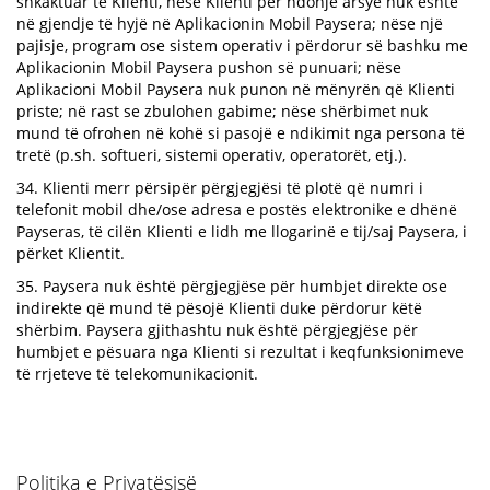
shkaktuar te Klienti, nëse Klienti për ndonjë arsye nuk është
në gjendje të hyjë në Aplikacionin Mobil Paysera; nëse një
pajisje, program ose sistem operativ i përdorur së bashku me
Aplikacionin Mobil Paysera pushon së punuari; nëse
Aplikacioni Mobil Paysera nuk punon në mënyrën që Klienti
priste; në rast se zbulohen gabime; nëse shërbimet nuk
mund të ofrohen në kohë si pasojë e ndikimit nga persona të
tretë (p.sh. softueri, sistemi operativ, operatorët, etj.).
34. Klienti merr përsipër përgjegjësi të plotë që numri i
telefonit mobil dhe/ose adresa e postës elektronike e dhënë
Payseras, të cilën Klienti e lidh me llogarinë e tij/saj Paysera, i
përket Klientit.
35. Paysera nuk është përgjegjëse për humbjet direkte ose
indirekte që mund të pësojë Klienti duke përdorur këtë
shërbim. Paysera gjithashtu nuk është përgjegjëse për
humbjet e pësuara nga Klienti si rezultat i keqfunksionimeve
të rrjeteve të telekomunikacionit.
Politika e Privatësisë