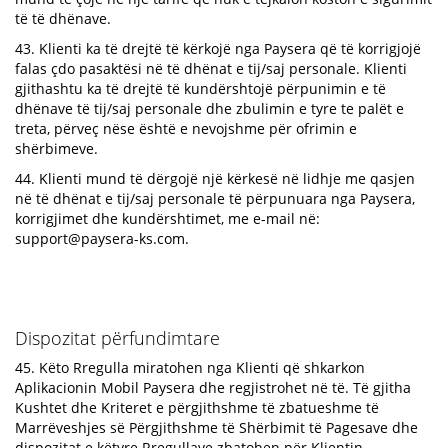
të të dhënave.
43. Klienti ka të drejtë të kërkojë nga Paysera që të korrigjojë
falas çdo pasaktësi në të dhënat e tij/saj personale. Klienti
gjithashtu ka të drejtë të kundërshtojë përpunimin e të
dhënave të tij/saj personale dhe zbulimin e tyre te palët e
treta, përveç nëse është e nevojshme për ofrimin e
shërbimeve.
44. Klienti mund të dërgojë një kërkesë në lidhje me qasjen
në të dhënat e tij/saj personale të përpunuara nga Paysera,
korrigjimet dhe kundërshtimet, me e-mail në:
support@paysera-ks.com
.
Dispozitat përfundimtare
45. Këto Rregulla miratohen nga Klienti që shkarkon
Aplikacionin Mobil Paysera dhe regjistrohet në të. Të gjitha
Kushtet dhe Kriteret e përgjithshme të zbatueshme të
Marrëveshjes së Përgjithshme të Shërbimit të Pagesave dhe
dispozitat e këtyre Rregullave zbatohen për Klientin.