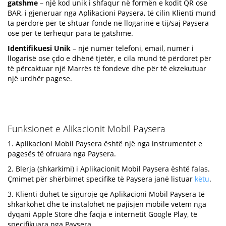
gatshme
– një kod unik i shfaqur në formën e kodit QR ose
BAR, i gjeneruar nga Aplikacioni Paysera, të cilin Klienti mund
ta përdorë për të shtuar fonde në llogarinë e tij/saj Paysera
ose për të tërhequr para të gatshme.
Identifikuesi Unik
– një numër telefoni, email, numër i
llogarisë ose çdo e dhënë tjetër, e cila mund të përdoret për
të përcaktuar një Marrës të fondeve dhe për të ekzekutuar
një urdhër pagese.
Funksionet e Alikacionit Mobil Paysera
1. Aplikacioni Mobil Paysera është një nga instrumentet e
pagesës të ofruara nga Paysera.
2. Blerja (shkarkimi) i Aplikacionit Mobil Paysera është falas.
Çmimet për shërbimet specifike të Paysera janë listuar
këtu
.
3. Klienti duhet të sigurojë që Aplikacioni Mobil Paysera të
shkarkohet dhe të instalohet në pajisjen mobile vetëm nga
dyqani Apple Store dhe faqja e internetit Google Play, të
specifikuara nga Paysera.