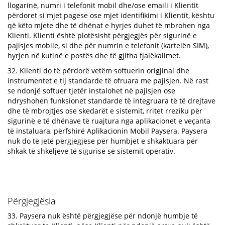
llogarinë, numri i telefonit mobil dhe/ose emaili i Klientit
përdoret si mjet pagese ose mjet identifikimi i Klientit, kështu
që këto mjete dhe të dhënat e hyrjes duhet të mbrohen nga
Klienti. Klienti është plotësisht përgjegjës për sigurinë e
pajisjes mobile, si dhe për numrin e telefonit (kartelën SIM),
hyrjen në kutinë e postës dhe të gjitha fjalëkalimet.
32. Klienti do të përdorë vetëm softuerin origjinal dhe
instrumentet e tij standarde të ofruara me pajisjen. Në rast
se ndonjë softuer tjetër instalohet në pajisjen ose
ndryshohen funksionet standarde të integruara të të drejtave
dhe të mbrojtjes ose skedarët e sistemit, rritet rreziku për
sigurinë e të dhënave të ruajtura nga aplikacionet e veçanta
të instaluara, përfshirë Aplikacionin Mobil Paysera. Paysera
nuk do të jetë përgjegjëse për humbjet e shkaktuara për
shkak të shkeljeve të sigurisë së sistemit operativ.
Përgjegjësia
33. Paysera nuk është përgjegjëse për ndonjë humbje të