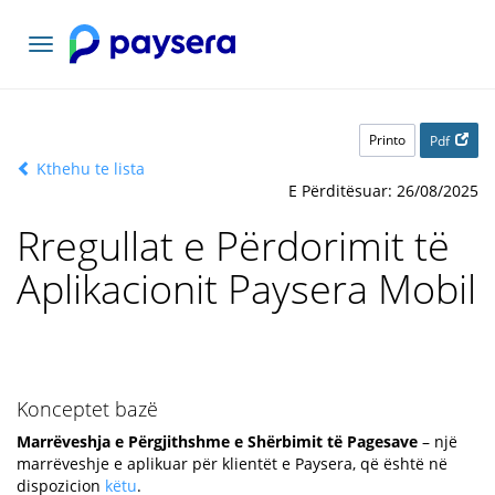
Navigacioni
toggle
Printo
Pdf
Kthehu te lista
E Përditësuar: 26/08/2025
Rregullat e Përdorimit të
Aplikacionit Paysera Mobil
Konceptet bazë
Marrëveshja e Përgjithshme e Shërbimit të Pagesave
– një
marrëveshje e aplikuar për klientët e Paysera, që është në
dispozicion
këtu
.