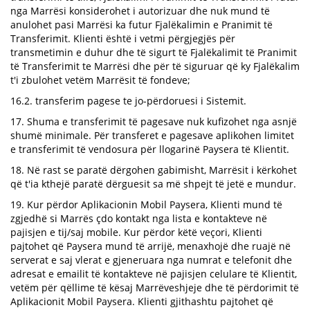
nga Marrësi konsiderohet i autorizuar dhe nuk mund të
anulohet pasi Marrësi ka futur Fjalëkalimin e Pranimit të
Transferimit. Klienti është i vetmi përgjegjës për
transmetimin e duhur dhe të sigurt të Fjalëkalimit të Pranimit
të Transferimit te Marrësi dhe për të siguruar që ky Fjalëkalim
t'i zbulohet vetëm Marrësit të fondeve;
16.2. transferim pagese te jo-përdoruesi i Sistemit.
17. Shuma e transferimit të pagesave nuk kufizohet nga asnjë
shumë minimale. Për transferet e pagesave aplikohen limitet
e transferimit të vendosura për llogarinë Paysera të Klientit.
18. Në rast se paratë dërgohen gabimisht, Marrësit i kërkohet
që t'ia kthejë paratë dërguesit sa më shpejt të jetë e mundur.
19. Kur përdor Aplikacionin Mobil Paysera, Klienti mund të
zgjedhë si Marrës çdo kontakt nga lista e kontakteve në
pajisjen e tij/saj mobile. Kur përdor këtë veçori, Klienti
pajtohet që Paysera mund të arrijë, menaxhojë dhe ruajë në
serverat e saj vlerat e gjeneruara nga numrat e telefonit dhe
adresat e emailit të kontakteve në pajisjen celulare të Klientit,
vetëm për qëllime të kësaj Marrëveshjeje dhe të përdorimit të
Aplikacionit Mobil Paysera. Klienti gjithashtu pajtohet që