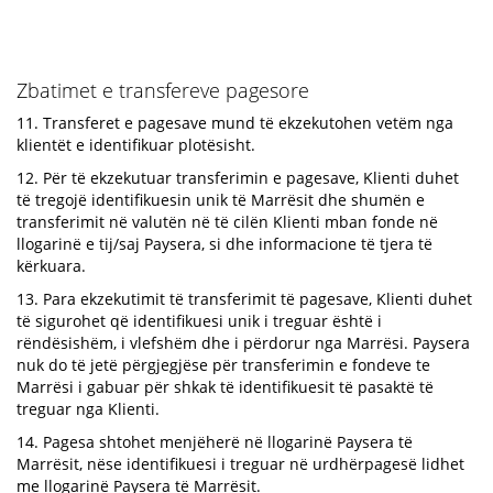
Zbatimet e transfereve pagesore
11. Transferet e pagesave mund të ekzekutohen vetëm nga
klientët e identifikuar plotësisht.
12. Për të ekzekutuar transferimin e pagesave, Klienti duhet
të tregojë identifikuesin unik të Marrësit dhe shumën e
transferimit në valutën në të cilën Klienti mban fonde në
llogarinë e tij/saj Paysera, si dhe informacione të tjera të
kërkuara.
13. Para ekzekutimit të transferimit të pagesave, Klienti duhet
të sigurohet që identifikuesi unik i treguar është i
rëndësishëm, i vlefshëm dhe i përdorur nga Marrësi. Paysera
nuk do të jetë përgjegjëse për transferimin e fondeve te
Marrësi i gabuar për shkak të identifikuesit të pasaktë të
treguar nga Klienti.
14. Pagesa shtohet menjëherë në llogarinë Paysera të
Marrësit, nëse identifikuesi i treguar në urdhërpagesë lidhet
me llogarinë Paysera të Marrësit.