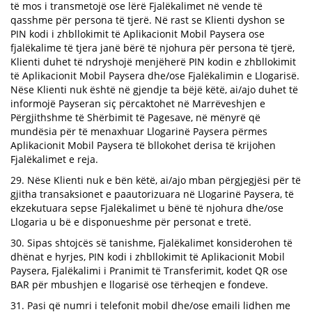
të mos i transmetojë ose lërë Fjalëkalimet në vende të
qasshme për persona të tjerë. Në rast se Klienti dyshon se
PIN kodi i zhbllokimit të Aplikacionit Mobil Paysera ose
fjalëkalime të tjera janë bërë të njohura për persona të tjerë,
Klienti duhet të ndryshojë menjëherë PIN kodin e zhbllokimit
të Aplikacionit Mobil Paysera dhe/ose Fjalëkalimin e Llogarisë.
Nëse Klienti nuk është në gjendje ta bëjë këtë, ai/ajo duhet të
informojë Payseran siç përcaktohet në Marrëveshjen e
Përgjithshme të Shërbimit të Pagesave, në mënyrë që
mundësia për të menaxhuar Llogarinë Paysera përmes
Aplikacionit Mobil Paysera të bllokohet derisa të krijohen
Fjalëkalimet e reja.
29. Nëse Klienti nuk e bën këtë, ai/ajo mban përgjegjësi për të
gjitha transaksionet e paautorizuara në Llogarinë Paysera, të
ekzekutuara sepse Fjalëkalimet u bënë të njohura dhe/ose
Llogaria u bë e disponueshme për personat e tretë.
30. Sipas shtojcës së tanishme, Fjalëkalimet konsiderohen të
dhënat e hyrjes, PIN kodi i zhbllokimit të Aplikacionit Mobil
Paysera, Fjalëkalimi i Pranimit të Transferimit, kodet QR ose
BAR për mbushjen e llogarisë ose tërheqjen e fondeve.
31. Pasi që numri i telefonit mobil dhe/ose emaili lidhen me