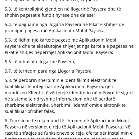
5.3. të kontrollojnë gjendjen në llogarinë Paysera dhe të
shohin pagesat e fundit hyrëse dhe dalëse;
5.4. të paguajnë nga llogaria Paysera në Pikat e shitjes që
pranojnë pagesa me Aplikacionin Mobil Paysera;
5.5. të lidhin një kartelë pagese me Aplikacionin Mobil
Paysera dhe të ekzekutojnë shlyerjet nga kartela e pagesës në
Pikat e shitjes nëpërmjet Aplikacionit Mobil Paysera;
5.6. të mbushin llogarinë Paysera;
5.7. të tërheqin para nga Llogaria Paysera.
5.8. të përdorin shërbimin e identifikimit elektronik të
kualifikuar të integruar në Aplikacionin Paysera, që i
mundëson Klientit të vërtetojë identitetin në mënyrë të sigurt
në sisteme të ndryshme informacioni dhe të përdorë
shërbime elektronike. Shërbimi i identifikimit elektronik të
kualifikuar ofrohet falas.
6. Funksione të reja mund të shtohen në Aplikacionin Mobil
Paysera në versionet e reja të Aplikacionit Mobil Paysera. Në
rast të shfaqjes së funksioneve të reja, oferta për instalimin e