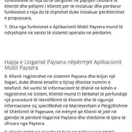
funksioneve të reja do të dërgohet në pajisjen celulare të
Klientit dhe pëlqimi i Klientit për të instaluar dhe përdorur
funksionet e reja do të shprehet duke instaluar përditësimet
e propozuara.
7. Disa nga funksionet e Aplikacionit Mobil Paysera mund të
ndryshojnë në varësi të sistemit operativ në përdorim.
Hapja e Llogarisë Paysera nëpërmjet Aplikacionit
Mobil Paysera
8. Klienti regjistrohet në sistemin Paysera dhe krijon një
llogari, duke dhënë emailin e tij/saj dhe/ose numrin e
telefonit. Në varësi të informacionit të dhënë në kohën e
regjistrimit në Sistem, Klientit mund t'i kërkohet të përfundojë
një procedurë të identifikimit të Klientit dhe të sigurojë
informacione siç specifikohet në Marrëveshjen e Përgjithshme
të Shërbimit të Pagesave, në mënyrë që Klienti të jetë në
gjendje të përdorë llogarinë Paysera dhe shërbime të tjera të
ofruara nga Paysera.