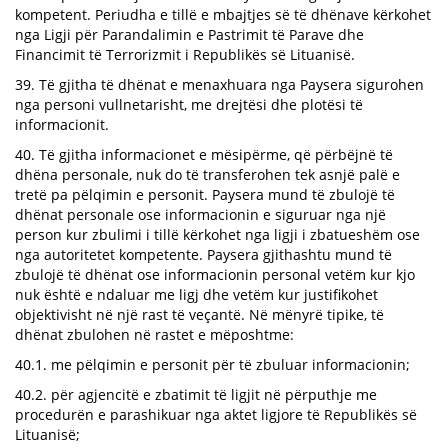
kompetent. Periudha e tillë e mbajtjes së të dhënave kërkohet
nga Ligji për Parandalimin e Pastrimit të Parave dhe
Financimit të Terrorizmit i Republikës së Lituanisë.
39. Të gjitha të dhënat e menaxhuara nga Paysera sigurohen
nga personi vullnetarisht, me drejtësi dhe plotësi të
informacionit.
40. Të gjitha informacionet e mësipërme, që përbëjnë të
dhëna personale, nuk do të transferohen tek asnjë palë e
tretë pa pëlqimin e personit. Paysera mund të zbulojë të
dhënat personale ose informacionin e siguruar nga një
person kur zbulimi i tillë kërkohet nga ligji i zbatueshëm ose
nga autoritetet kompetente. Paysera gjithashtu mund të
zbulojë të dhënat ose informacionin personal vetëm kur kjo
nuk është e ndaluar me ligj dhe vetëm kur justifikohet
objektivisht në një rast të veçantë. Në mënyrë tipike, të
dhënat zbulohen në rastet e mëposhtme:
40.1. me pëlqimin e personit për të zbuluar informacionin;
40.2. për agjencitë e zbatimit të ligjit në përputhje me
procedurën e parashikuar nga aktet ligjore të Republikës së
Lituanisë;