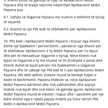
9. Klienti është në gjendje të hyjë në Aplikacionin Mobil
Paysera dhe të kryejë veprime nëpërmjet Aplikacionit Mobil
Paysera pas:
9.1. lidhjes së llogarisë Paysera me numrin e telefonit të tij/saj
të veçantë;
9.2. krijimit të një PIN kodi të zhbllokimit për Aplikacionin
Mobil Paysera.
10. PIN kodi i Aplikacionit Mobil Paysera i krijuar nga Klienti
është një fjalëkalim i përhershëm, i përdorur nga Klienti për
të zhbllokuar Aplikacionin e tij Mobil Paysera, për t'u kyçur
dhe për të menaxhuar llogarinë e tij/saj. Nëse Klienti nuk
kyçet në llogarinë e tij më shumë se 35 (tridhjetë e pesë) ditë,
Klienti duhet të kyçet përsëri me Fjalëkalimin e Llogarisë
Paysera dhe të caktojë një PIN kod të ri për Aplikacionin Mobil
Paysera. Për këtë qëllim, Sistemi mund të kërkojë futjen e
Kodit të konfirmimit. Paysera thekson se, nëse Aplikacioni
Mobil Paysera përdoret dhe nuk çaktivizohet, dhe pajisja
mobile nuk kyçet dhe nuk kalon në gjendje gjumi, Aplikacioni
Mobil Paysera mund të mbetet i hapur dhe i qasshëm për një
kohë shtesë nga e njëjta pajisje mobile pa futur sërish PIN
kodin e Aplikacionit Mobil Paysera.