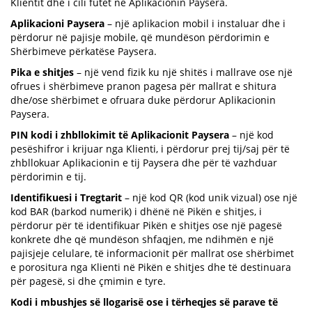
Klientit dhe i cili futet në Aplikacionin Paysera.
Aplikacioni Paysera
– një aplikacion mobil i instaluar dhe i
përdorur në pajisje mobile, që mundëson përdorimin e
Shërbimeve përkatëse Paysera.
Pika e shitjes
– një vend fizik ku një shitës i mallrave ose një
ofrues i shërbimeve pranon pagesa për mallrat e shitura
dhe/ose shërbimet e ofruara duke përdorur Aplikacionin
Paysera.
PIN kodi i zhbllokimit të Aplikacionit Paysera
– një kod
pesëshifror i krijuar nga Klienti, i përdorur prej tij/saj për të
zhbllokuar Aplikacionin e tij Paysera dhe për të vazhduar
përdorimin e tij.
Identifikuesi i Tregtarit
– një kod QR (kod unik vizual) ose një
kod BAR (barkod numerik) i dhënë në Pikën e shitjes, i
përdorur për të identifikuar Pikën e shitjes ose një pagesë
konkrete dhe që mundëson shfaqjen, me ndihmën e një
pajisjeje celulare, të informacionit për mallrat ose shërbimet
e porositura nga Klienti në Pikën e shitjes dhe të destinuara
për pagesë, si dhe çmimin e tyre.
Kodi i mbushjes së llogarisë ose i tërheqjes së parave të