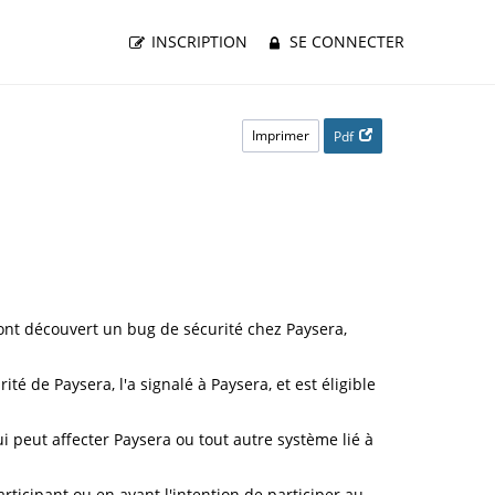
INSCRIPTION
SE CONNECTER
Imprimer
Pdf
ont découvert un bug de sécurité chez Paysera,
 de Paysera, l'a signalé à Paysera, et est éligible
peut affecter Paysera ou tout autre système lié à
rticipant ou en ayant l'intention de participer au