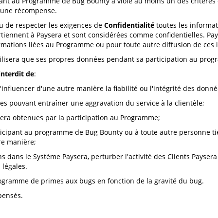
pant au Programme de Bug Bounty a violé au moins un des critères é
à une récompense.
u de respecter les exigences de
Confidentialité
toutes les informat
tiennent à Paysera et sont considérées comme confidentielles. Pay
nformations liées au Programme ou pour toute autre diffusion de ces 
ilisera que ses propres données pendant sa participation au pro
interdit de
:
influencer d'une autre manière la fiabilité ou l'intégrité des donn
es pouvant entraîner une aggravation du service à la clientèle;
ysera obtenues par la participation au Programme;
ticipant au programme de Bug Bounty ou à toute autre personne tier
re manière;
ns dans le Système Paysera, perturber l'activité des Clients Payser
 légales.
ogramme de primes aux bugs en fonction de la gravité du bug.
pensés.