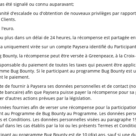
pas été signalé ou connu auparavant;
tunité d'escalade ou d'obtention de nouveaux privilèges par rappor
Clients.
l'euro.
ou plus dans un délai de 24 heures, la récompense est partagée en
a uniquement virée sur un compte Paysera identifié du Participant
Bounty, la récompense peut être versée à Greenpeace, à la Croix-
ponsable du paiement de toutes les taxes qui peuvent être applica
mme Bug Bounty. Si le participant au programme Bug Bounty est un 
t le paiement.
e de fournir à Paysera ses données personnelles et de contact (no
te bancaire) afin que Paysera puisse payer la récompense pour s
 d'autres actions prévues par la législation.
données fournies afin de verser une récompense pour la participati
ant au Programme de Bug Bounty au Programme. Les données person
es et Conditions. Les données personnelles visées au paragraphe 1
f dans les cas établis par la loi ou les présents Termes et Conditi
ipant au programme Bug Bounty est de 10 (dix) ans, sauf si une du