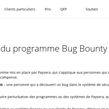
Clients particuliers
Prix
QFP
Soutien
s du programme Bug Bounty
amme mis en place par Paysera, qui s'applique aux personnes qui 
récompense.
nt
– une personne qui a découvert un bug dans le système de sécurité
tre perturbation des programmes ou des systèmes de Paysera, qui 
lative au système Paysera ou aux clients de Paysera, obtenue en pa