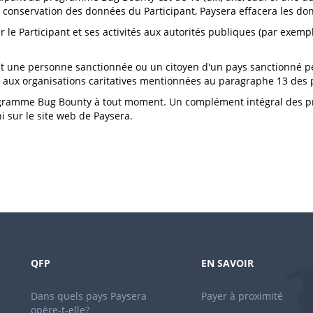
de conservation des données du Participant, Paysera effacera les do
le Participant et ses activités aux autorités publiques (par exemple, 
st une personne sanctionnée ou un citoyen d'un pays sanctionné 
aux organisations caritatives mentionnées au paragraphe 13 des 
 programme Bug Bounty à tout moment. Un complément intégral des 
i sur le site web de Paysera.
QFP
EN SAVOIR
Dans quels pays Paysera
Payer à proximité
opère-t-elle?