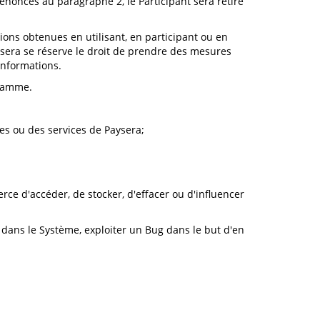
noncés au paragraphe 2, le Participant sera retiré
ions obtenues en utilisant, en participant ou en
sera se réserve le droit de prendre des mesures
informations.
gramme.
ées ou des services de Paysera;
ce d'accéder, de stocker, d'effacer ou d'influencer
a dans le Système, exploiter un Bug dans le but d'en