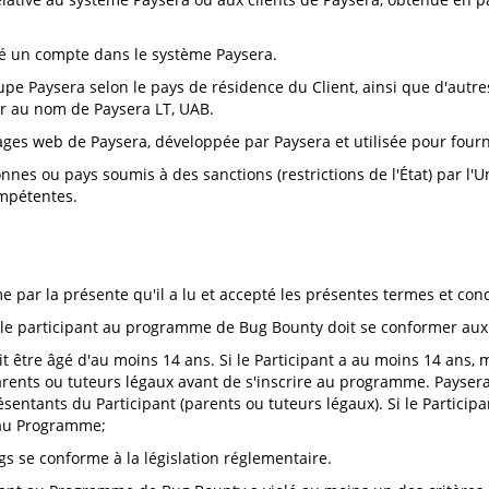
éé un compte dans le système Paysera.
oupe Paysera selon le pays de résidence du Client, ainsi que d'aut
er au nom de Paysera LT, UAB.
pages web de Paysera, développée par Paysera et utilisée pour fourn
nnes ou pays soumis à des sanctions (restrictions de l'État) par l'U
ompétentes.
e par la présente qu'il a lu et accepté les présentes termes et c
 le participant au programme de Bug Bounty doit se conformer au
t être âgé d'au moins 14 ans. Si le Participant a au moins 14 ans
arents ou tuteurs légaux avant de s'inscrire au programme. Paysera
sentants du Participant (parents ou tuteurs légaux). Si le Particip
n au Programme;
s se conforme à la législation réglementaire.