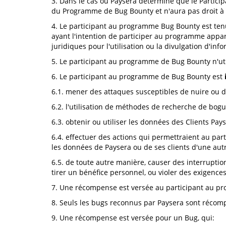
3. Dans le cas où Paysera détermine que le Partici
du Programme de Bug Bounty et n'aura pas droit 
4. Le participant au programme Bug Bounty est ten
ayant l'intention de participer au programme appar
juridiques pour l'utilisation ou la divulgation d'i
5. Le participant au programme de Bug Bounty n'ut
6. Le participant au programme de Bug Bounty est
6.1. mener des attaques susceptibles de nuire ou d'
6.2. l'utilisation de méthodes de recherche de bogu
6.3. obtenir ou utiliser les données des Clients Pa
6.4. effectuer des actions qui permettraient au par
les données de Paysera ou de ses clients d'une aut
6.5. de toute autre manière, causer des interruptio
tirer un bénéfice personnel, ou violer des exigences
7. Une récompense est versée au participant au pr
8. Seuls les bugs reconnus par Paysera sont récom
9. Une récompense est versée pour un Bug, qui: