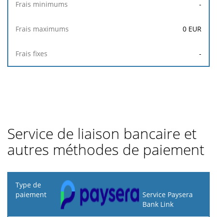
-
0
EUR
-
Service de liaison bancaire et
autres méthodes de paiement
Type de
paiement
Service Paysera
Bank Link