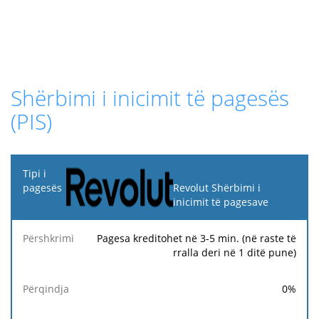
Shërbimi i inicimit të pagesës
(PIS)
Tipi i
pagesës
Revolut Shërbimi i
inicimit të pagesave
Taifa
Tarifa
Ta
Përshkrimi
Përqindja
minimale
maksimale
fi
Pagesa kreditohet në 3-5 min. (në raste të
rralla deri në 1 ditë pune)
0
%