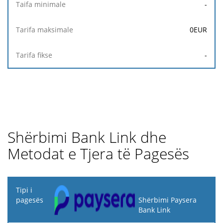
-
0
EUR
-
Shërbimi Bank Link dhe
Metodat e Tjera të Pagesës
Tipi i
pagesës
Shërbimi Paysera
Bank Link