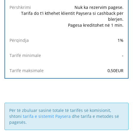
Tarifë
Tarifë
Përshkrimi
Përqindja
minimale
maksimale
Nuk ka rezervim pagese.
Tarifa do t'i kthehet klientit Paysera si cashback për
blerjen.
Pagesa kreditohet në 1 min.
1
%
-
0,50
EUR
Për të zbuluar sasinë totale të tarifës së komisionit,
shtoni
tarifa e sistemit Paysera
dhe tarifa e metodës së
pagesës.