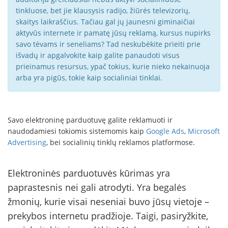
tinkluose, bet jie klausysis radijo, žiūrės televizorių,
skaitys laikraščius. Tačiau gal jų jaunesni giminaičiai
aktyvūs internete ir pamatę jūsų reklamą, kursus nupirks
savo tėvams ir seneliams? Tad neskubėkite prieiti prie
išvadų ir apgalvokite kaip galite panaudoti visus
prieinamus resursus, ypač tokius, kurie nieko nekainuoja
arba yra pigūs, tokie kaip socialiniai tinklai.
Savo elektroninę parduotuvę galite reklamuoti ir
naudodamiesi tokiomis sistemomis kaip
Google Ads
,
Microsoft
Advertising
, bei socialinių tinklų reklamos platformose.
Elektroninės parduotuvės kūrimas yra
paprastesnis nei gali atrodyti. Yra begalės
žmonių, kurie visai neseniai buvo jūsų vietoje –
prekybos internetu pradžioje. Taigi, pasiryžkite,