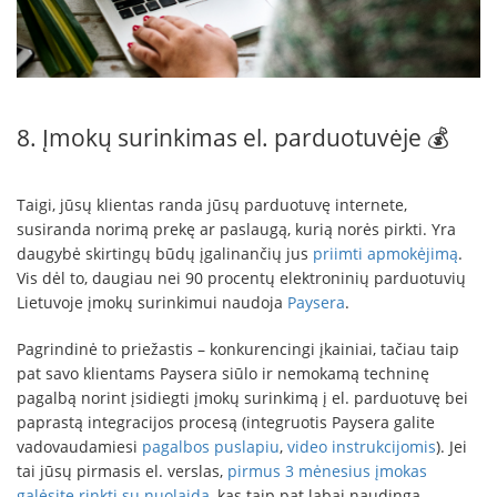
8. Įmokų surinkimas el. parduotuvėje 💰
Taigi, jūsų klientas randa jūsų parduotuvę internete,
susiranda norimą prekę ar paslaugą, kurią norės pirkti. Yra
daugybė skirtingų būdų įgalinančių jus
priimti apmokėjimą
.
Vis dėl to, daugiau nei 90 procentų elektroninių parduotuvių
Lietuvoje įmokų surinkimui naudoja
Paysera
.
Pagrindinė to priežastis – konkurencingi įkainiai, tačiau taip
pat savo klientams Paysera siūlo ir nemokamą techninę
pagalbą norint įsidiegti įmokų surinkimą į el. parduotuvę bei
paprastą integracijos procesą (integruotis Paysera galite
vadovaudamiesi
pagalbos puslapiu
,
video instrukcijomis
). Jei
tai jūsų pirmasis el. verslas,
pirmus 3 mėnesius įmokas
galėsite rinkti su nuolaida
, kas taip pat labai naudinga