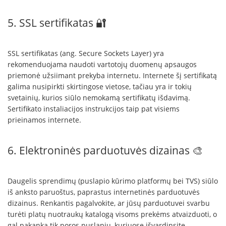
5. SSL sertifikatas 🔐
SSL sertifikatas (ang. Secure Sockets Layer) yra
rekomenduojama naudoti vartotojų duomenų apsaugos
priemonė užsiimant prekyba internetu. Internete šį sertifikatą
galima nusipirkti skirtingose vietose, tačiau yra ir tokių
svetainių, kurios siūlo nemokamą sertifikatų išdavimą.
Sertifikato instaliacijos instrukcijos taip pat visiems
prieinamos internete.
6. Elektroninės parduotuvės dizainas 🎨
Daugelis sprendimų (puslapio kūrimo platformų bei TVS) siūlo
iš anksto paruoštus, paprastus internetinės parduotuvės
dizainus. Renkantis pagalvokite, ar jūsų parduotuvei svarbu
turėti platų nuotraukų katalogą visoms prekėms atvaizduoti, o
gal pakanka tik poros puslapių, kuriuose išvardinsite