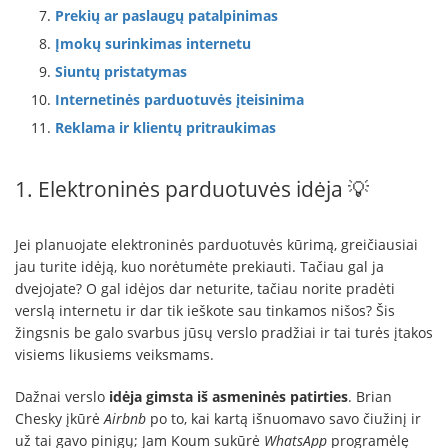
Prekių ar paslaugų patalpinimas
Įmokų surinkimas internetu
Siuntų pristatymas
Internetinės parduotuvės įteisinima
Reklama ir klientų pritraukimas
1. Elektroninės parduotuvės idėja 💡
Jei planuojate elektroninės parduotuvės kūrimą, greičiausiai
jau turite idėją, kuo norėtumėte prekiauti. Tačiau gal ja
dvejojate? O gal idėjos dar neturite, tačiau norite pradėti
verslą internetu ir dar tik ieškote sau tinkamos nišos? Šis
žingsnis be galo svarbus jūsų verslo pradžiai ir tai turės įtakos
visiems likusiems veiksmams.
Dažnai verslo
idėja gimsta iš asmeninės patirties
. Brian
Chesky įkūrė
Airbnb
po to, kai kartą išnuomavo savo čiužinį ir
už tai gavo pinigų; Jam Koum sukūrė
WhatsApp
programėlę