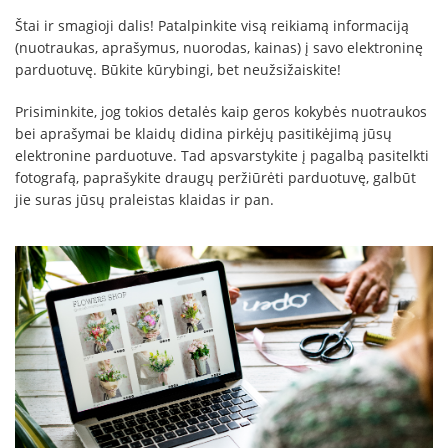
Štai ir smagioji dalis! Patalpinkite visą reikiamą informaciją
(nuotraukas, aprašymus, nuorodas, kainas) į savo elektroninę
parduotuvę. Būkite kūrybingi, bet neužsižaiskite!
Prisiminkite, jog tokios detalės kaip geros kokybės nuotraukos
bei aprašymai be klaidų didina pirkėjų pasitikėjimą jūsų
elektronine parduotuve. Tad apsvarstykite į pagalbą pasitelkti
fotografą, paprašykite draugų peržiūrėti parduotuvę, galbūt
jie suras jūsų praleistas klaidas ir pan.