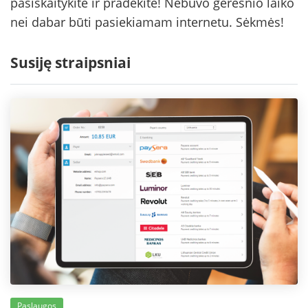
pasiskaitykite ir pradėkite! Nebuvo geresnio laiko
nei dabar būti pasiekiamam internetu. Sėkmės!
Susiję straipsniai
Paslaugos