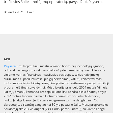
trečiosios šalies mokėjimų operatorių, pavyzdžiui, Paysera.
Balandis 2021 • 1 min.
APIE
Paysera
– tai tarptautiniu mastu veikianti finansinių technologijų įmonė,
teikianti paslaugas greitai, patogiai ir už prieinamą kainą. Savo klientams
siūlome įvairias finansines ir susijusias paslaugas, tokias kaip įmokų
surinkimas e. parduotuvėse, pinigų pervedimai, valiutų konvertavimas,
mokėjimo kortelės, bilietų į renginius platinimo platforma ir patogi mobilioji
programėlė finansų valdymui. Mūsų istorija prasidėjo 2004 metais Vilniuje,
kai trijų žmonių komanda pradėjo kelionę link bendro tikslo finansų srityje.
2012 metais tapome pirmąja Lietuvos banko licencijuota elektroninių
pinigų įstaiga Lietuvoje. Dabar savo gretose turime daugiau nei 700
darbuotojų, dirbančių daugiau nei 30-yje pasaulio šalių. Mūsų programėlės
naudotojų skaičiui vis augant (virš 1 mln. parsisiuntimų), siekiame žengti