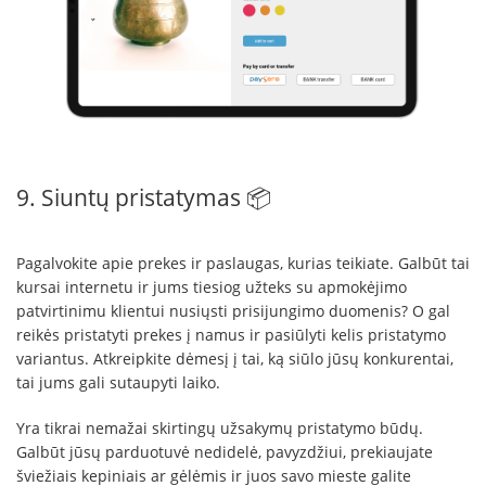
9. Siuntų pristatymas 📦
Pagalvokite apie prekes ir paslaugas, kurias teikiate. Galbūt tai
kursai internetu ir jums tiesiog užteks su apmokėjimo
patvirtinimu klientui nusiųsti prisijungimo duomenis? O gal
reikės pristatyti prekes į namus ir pasiūlyti kelis pristatymo
variantus. Atkreipkite dėmesį į tai, ką siūlo jūsų konkurentai,
tai jums gali sutaupyti laiko.
Yra tikrai nemažai skirtingų užsakymų pristatymo būdų.
Galbūt jūsų parduotuvė nedidelė, pavyzdžiui, prekiaujate
šviežiais kepiniais ar gėlėmis ir juos savo mieste galite