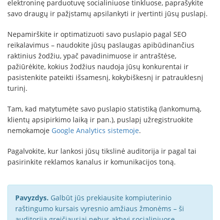
elektroninę parduotuvę socialiniuose tinkluose, paprašykite
savo draugų ir pažįstamų apsilankyti ir įvertinti jūsų puslapį.
Nepamirškite ir optimatizuoti savo puslapio pagal SEO
reikalavimus – naudokite jūsų paslaugas apibūdinančius
raktinius žodžiu, ypač pavadinimuose ir antraštėse,
pažiūrėkite, kokius žodžius naudoja jūsų konkurentai ir
pasistenkite pateikti išsamesnį, kokybiškesnį ir patrauklesnį
turinį.
Tam, kad matytumėte savo puslapio statistiką (lankomumą,
klientų apsipirkimo laiką ir pan.), puslapį užregistruokite
nemokamoje
Google Analytics sistemoje
.
Pagalvokite, kur lankosi jūsų tikslinė auditorija ir pagal tai
pasirinkite reklamos kanalus ir komunikacijos toną.
Pavyzdys.
Galbūt jūs prekiausite kompiuterinio
raštingumo kursais vyresnio amžiaus žmonėms – ši
auditorija greičiausiai nebus aktyvi socialiniuose