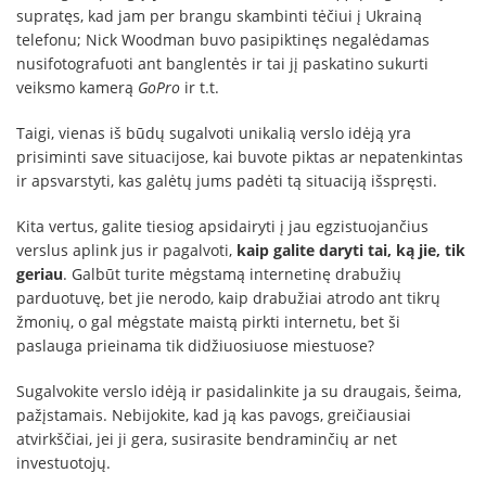
supratęs, kad jam per brangu skambinti tėčiui į Ukrainą
telefonu; Nick Woodman buvo pasipiktinęs negalėdamas
nusifotografuoti ant banglentės ir tai jį paskatino sukurti
veiksmo kamerą
GoPro
ir t.t.
Taigi, vienas iš būdų sugalvoti unikalią verslo idėją yra
prisiminti save situacijose, kai buvote piktas ar nepatenkintas
ir apsvarstyti, kas galėtų jums padėti tą situaciją išspręsti.
Kita vertus, galite tiesiog apsidairyti į jau egzistuojančius
verslus aplink jus ir pagalvoti,
kaip galite daryti tai, ką jie, tik
geriau
. Galbūt turite mėgstamą internetinę drabužių
parduotuvę, bet jie nerodo, kaip drabužiai atrodo ant tikrų
žmonių, o gal mėgstate maistą pirkti internetu, bet ši
paslauga prieinama tik didžiuosiuose miestuose?
Sugalvokite verslo idėją ir pasidalinkite ja su draugais, šeima,
pažįstamais. Nebijokite, kad ją kas pavogs, greičiausiai
atvirkščiai, jei ji gera, susirasite bendraminčių ar net
investuotojų.