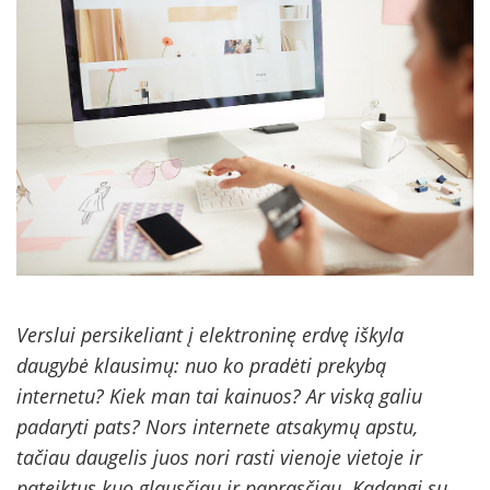
Verslui persikeliant į elektroninę erdvę iškyla
daugybė klausimų: nuo ko pradėti prekybą
internetu? Kiek man tai kainuos? Ar viską galiu
padaryti pats? Nors internete atsakymų apstu,
tačiau daugelis juos nori rasti vienoje vietoje ir
pateiktus kuo glausčiau ir paprasčiau. Kadangi su