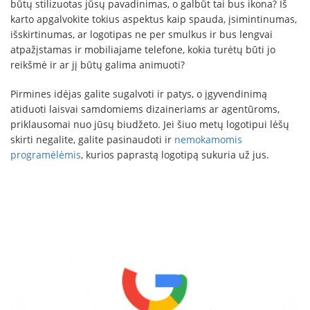
būtų stilizuotas jūsų pavadinimas, o galbūt tai bus ikona? Iš
karto apgalvokite tokius aspektus kaip spauda, įsimintinumas,
išskirtinumas, ar logotipas ne per smulkus ir bus lengvai
atpažįstamas ir mobiliajame telefone, kokia turėtų būti jo
reikšmė ir ar jį būtų galima animuoti?
Pirmines idėjas galite sugalvoti ir patys, o įgyvendinimą
atiduoti laisvai samdomiems dizaineriams ar agentūroms,
priklausomai nuo jūsų biudžeto. Jei šiuo metų logotipui lėšų
skirti negalite, galite pasinaudoti ir
nemokamomis
programėlėmis
, kurios paprastą logotipą sukuria už jus.