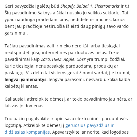
Geri pavyzdžiai galėtų būti
Shopify
,
Baldai 1
,
Elektromarkt
ir t.t.
Šių pavadinimų šaknys aiškiai nusako jų veiklos sektorių. Tai
ypač naudinga pradedančioms, nedidelėms įmonės, kurios
bent jau pradžioje nesiruošia išleisti daug pinigų savo vardo
garsinimui.
Tačiau pavadinimas gali ir nieko nereikšti arba tiesiogiai
neatspindėti jūsų internetinės parduotuvės nišos. Tokie
pavadinimai kaip
Zara
,
H&M
,
Apple
,
Uber
yra trumpi žodžiai,
kurie tiesiogiai nenupasakoja parduodamų produktų ar
paslaugų. Vis dėlto tai visiems gerai žinomi vardai, jie trumpi,
lengvai įsimenantys
, lengvai parašomi, nesvarbu, kokia kalba
kalbėtų klientas.
Galiausiai, atkreipkite dėmesį, ar tokio pavadinimo jau nėra, ar
laisvas jo domenas.
Tuo pačiu pagalvokite ir apie savo elektroninės parduotuvės
logotipą. Atkreipkite dėmesį į
geruosius pavyzdžius ir
didžiasias kompanijas
. Apsvarstykite, ar norite, kad logotipas