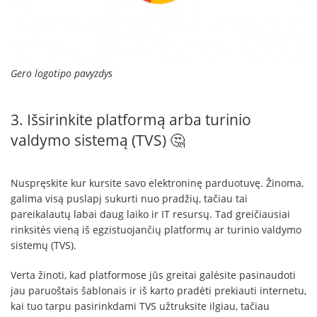
Gero logotipo pavyzdys
3. Išsirinkite platformą arba turinio
valdymo sistemą (TVS) 🤔
Nuspręskite kur kursite savo elektroninę parduotuvę. Žinoma,
galima visą puslapį sukurti nuo pradžių, tačiau tai
pareikalautų labai daug laiko ir IT resursų. Tad greičiausiai
rinksitės vieną iš egzistuojančių platformų ar turinio valdymo
sistemų (TVS).
Verta žinoti, kad platformose jūs greitai galėsite pasinaudoti
jau paruoštais šablonais ir iš karto pradėti prekiauti internetu,
kai tuo tarpu pasirinkdami TVS užtruksite ilgiau, tačiau