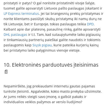
pristatyti ir patys? O gal norėsite pristatinėti visoje šalyje,
tuomet galite apsvarstyti Lietuvos pašto paslaugas įskaitant ir
LP Express terminalus
. Jei tai brangesnių prekių pristatymas ir
norite klientams pasiūlyti skubų pristatymą iki namų durų ne
tik Lietuvoje, bet ir Europoje, tokias paslaugas teikia
DPD
.
Kalbant apie dar platesnę, pasaulinę rinką, galite apsvarstyti
DHL paslaugas
ir t.t. Tam, kad sutaupytumėte laiko pigiausių
ir tinkamiausių partnerių paieškai galite naudotis ir tokiomis
paslaugomis kaip
Siųsk pigiau
, kurie pateikia kurjerių kainų
bei pristatymo laiko palyginimus vienoje vietoje.
10. Elektroninės parduotuvės įteisinimas
📄
Nepamirškite, jog prekiaudami internetu gautas pajamas
turėsite įteisinti. Apgalvokite, kokio masto prekyba užsiimsite.
Ar jums reikės steigti savo įmonę, o galbūt pakaks ir
individualios veiklos pažymos ar verslo liudijimo?