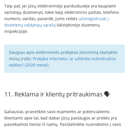
Taip pat, jei jūsų elektroninėje parduotuvėje yra kaupiami
vartotojų duomenys, tokie kaip elektroninis paštas, telefono
numeris, vardas, pavardė, jums reikės
užsiregistruoti į
duomenų valdytojų sąrašą
Valstybinėje duomenų
inspekcijoje.
Daugiau apie elektroninės prekybos įteisinimą skaitykite
mūsų įraše:
Prekyba internetu: ar užtenka individualios
veiklos? (2020 metai)
.
11. Reklama ir klientų pritraukimas 🗣
Galiausiai, praneškite savo esamiems ar potencialiems
klientams apie tai, kad dabar jūsų paslaugos ar prekės yra
pasiekiamos tiesiai iš namų. Pasidalinkite nuorodomis į savo