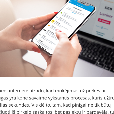
ams internete atrodo, kad mokėjimas už prekes ar
gas yra kone savaime vykstantis procesas, kuris užtr
lias sekundes. Vis dėlto, tam, kad pinigai ne tik būtų
čiuoti iš pirkėjo sąskaitos, bet pasiektų ir pardavėją, tu