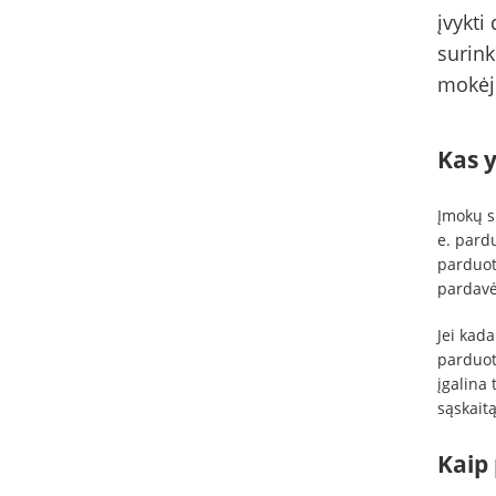
įvykti
surink
mokėji
Kas 
Įmokų s
e. pardu
parduotu
pardavė
Jei kad
parduot
įgalina
sąskait
Kaip