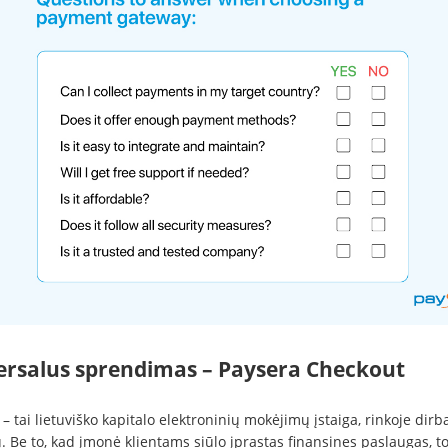
ersalus sprendimas – Paysera Checkout
– tai lietuviško kapitalo elektroninių mokėjimų įstaiga, rinkoje dirb
 Be to, kad įmonė klientams siūlo įprastas finansines paslaugas, to