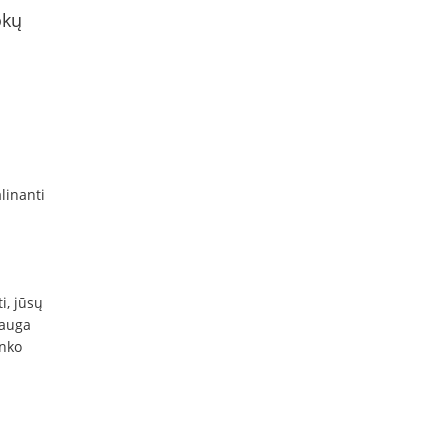
okų
alinanti
i, jūsų
lauga
anko