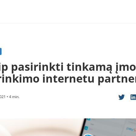
ip pasirinkti tinkamą įm
rinkimo internetu partne
021 • 4 min.