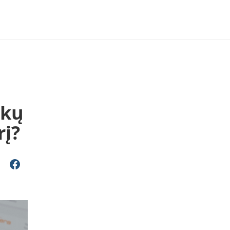
okų
rį?