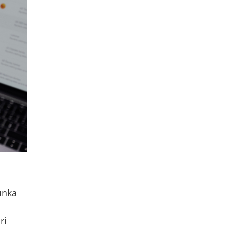
unka
ri