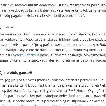
pasirinkti savo verslui tinkamą įmokų surinkimo internetu paslaugo
 galima vadovautis keliais kriterijais. Pateikiame kelis tokius kriteriju
turėtų pagalvoti kiekviena besikurianti e. parduotuvė.
ėjimas 🤝
ernetiniuose pardavimuose esate naujokas – pasižvalgykite, ką naud
 ar konkurentai. Populiarus įmokų surinkimo įrankis bus jau pažįs
s, o tai kels ir pasitikėjimą pačiu internetiniu puslapiu. Pavyzdžiui,
e ir Baltijos šalyse didelė dalis internetinių parduotuvių įmokas re
amiesi
Paysera Checkout
įmokų surinkimo paslauga. Mokėjimo lang
amas pirkėjams, jie žino, kad galės sumokėti jiems patogiais būdais
jimo būdų gausa 🌐
kite, jog jūsų pasirinktas įmokų surinkimo internete partneris siūlo
mai atsiskaitymo būdų, kad klientai už prekes galėtų sumokėti tiek
ką, tiek kortelėmis, o gal net grynaisiais ar SMS žinute. O gal jūs n
ninės parduotuvės, bet pardavinėjate individualius daiktus (pavyzdž
rinius) ir norite mokėjimus priimti tiesiog nusiųsdami vienkartinę