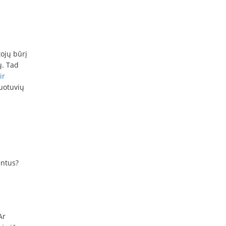
ojų būrį
ų. Tad
ir
duotuvių
entus?
Ar