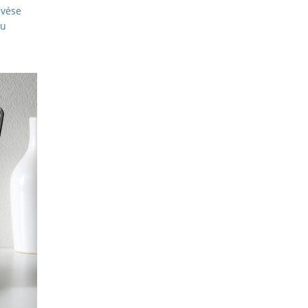
uvėse
iu