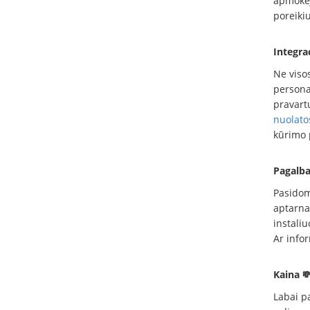
apmokėj
poreikiu
Integrac
Ne viso
persona
pravart
nuolato
kūrimo 
Pagalba
Pasidom
aptarna
instali
Ar infor
Kaina 
Labai pa