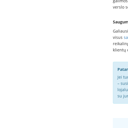
galimos
verslo 
Saugum
Galiausi
visus
sa
reikalin
klientų 
Patar
Jei t
– sus
lojalu
su ju