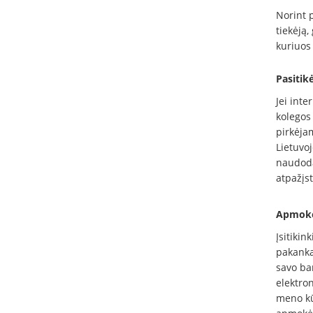
Norint 
tiekėją,
kuriuos 
Pasitik
Jei int
kolegos
pirkėjam
Lietuvoj
naudod
atpažįst
Apmokė
Įsitikin
pakanka
savo ban
elektro
meno kū