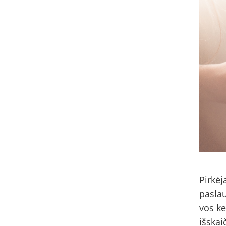
Pirkėj
paslau
vos ke
išskai