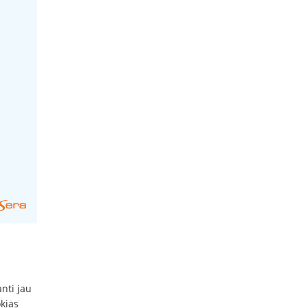
anti jau
kias