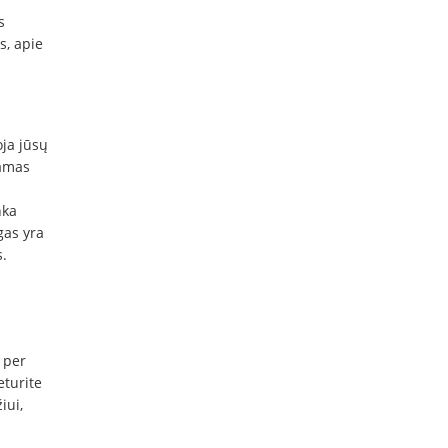
s
s, apie
oja jūsų
tamas
nka
as yra
.
 per
eturite
iui,