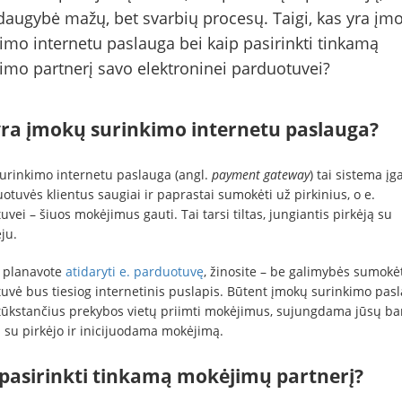
 daugybė mažų, bet svarbių procesų. Taigi, kas yra įm
imo internetu paslauga bei kaip pasirinkti tinkamą
mo partnerį savo elektroninei parduotuvei?
yra įmokų surinkimo internetu paslauga?
urinkimo internetu paslauga (angl.
payment gateway
) tai sistema įg
otuvės klientus saugiai ir paprastai sumokėti už pirkinius, o e.
vei – šiuos mokėjimus gauti. Tai tarsi tiltas, jungiantis pirkėją su
ju.
a planavote
atidaryti e. parduotuvę
, žinosite – be galimybės sumokėt
uvė bus tiesiog internetinis puslapis. Būtent įmokų surinkimo pas
 tūkstančius prekybos vietų priimti mokėjimus, sujungdama jūsų b
ą su pirkėjo ir inicijuodama mokėjimą.
 pasirinkti tinkamą mokėjimų partnerį?