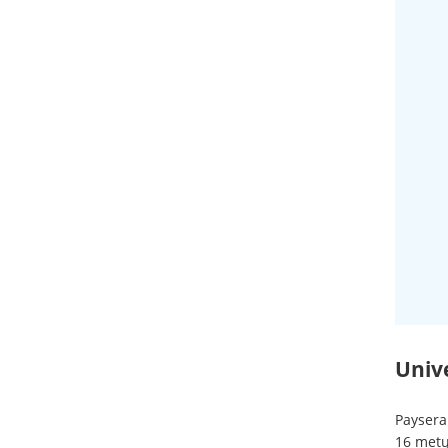
Univ
Paysera 
16 metų.