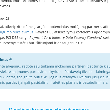
 nemokamos techninės konsultacijos? Visi šie aspektai prisidės ir p
sėkmės.
as 🔐
ai, atkreipkite dėmesį, ar jūsų potencialus mokėjimų partneris atit
ugumo reikalavimus
. Pavyzdžiui, atsiskaitymų kortelėmis apdoroji
gas PCI DSS (angl.
Payment Card Industry Data Security Standard
) sert
duomenys turėtų būti šifruojami ir apsaugoti ir t. t.
imas ☝️
urite abejonių, radote sau tinkamą mokėjimų partnerį, bet turite kl
isiekite su įmonės pardavimų skyriumi. Pardavėjų tikslas – laiminga
s klientas, tad galite būti tikri, jog bus atsakyta į įvairius jūsų klaus
mis pardavėjai gali pasidalinti ir ateities planais ir patobulinimais.