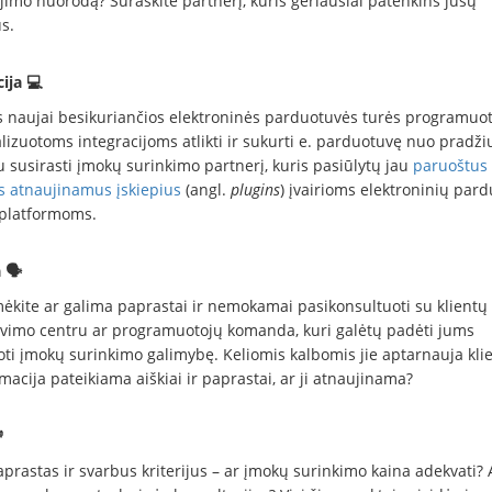
imo nuorodą? Suraskite partnerį, kuris geriausiai patenkins jūsų
s.
ija 💻
s naujai besikuriančios elektroninės parduotuvės turės programuot
lizuotoms integracijoms atlikti ir sukurti e. parduotuvę nuo pradži
u susirasti įmokų surinkimo partnerį, kuris pasiūlytų jau
paruoštus 
s atnaujinamus įskiepius
(angl.
plugins
) įvairioms elektroninių par
platformoms.
 🗣
ėkite ar galima paprastai ir nemokamai pasikonsultuoti su klientų
vimo centru ar programuotojų komanda, kuri galėtų padėti jums
uoti įmokų surinkimo galimybę. Keliomis kalbomis jie aptarnauja kli
macija pateikiama aiškiai ir paprastai, ar ji atnaujinama?

prastas ir svarbus kriterijus – ar įmokų surinkimo kaina adekvati? 